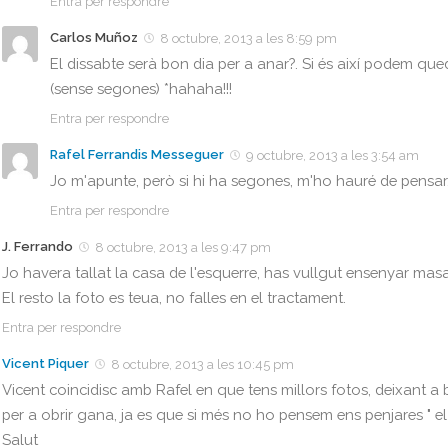
Entra per respondre
Carlos Muñoz
8 octubre, 2013 a les 8:59 pm
El dissabte serà bon dia per a anar?. Si és així podem qu
(sense segones) *hahaha!!!
Entra per respondre
Rafel Ferrandis Messeguer
9 octubre, 2013 a les 3:54 am
Jo m'apunte, però si hi ha segones, m'ho hauré de pensar
Entra per respondre
J. Ferrando
8 octubre, 2013 a les 9:47 pm
Jo havera tallat la casa de l'esquerre, has vullgut ensenyar mas
El resto la foto es teua, no falles en el tractament.
Entra per respondre
Vicent Piquer
8 octubre, 2013 a les 10:45 pm
Vicent coincidisc amb Rafel en que tens millors fotos, deixant a 
per a obrir gana, ja es que si més no ho pensem ens penjares " el 
Salut