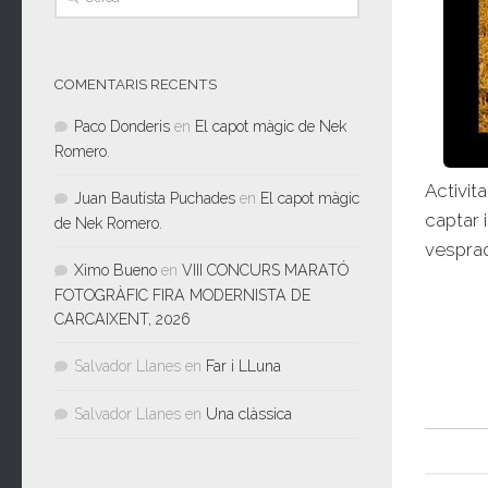
COMENTARIS RECENTS
Paco Donderis
en
El capot màgic de Nek
Romero.
Activit
Juan Bautista Puchades
en
El capot màgic
captar 
de Nek Romero.
vesprad
Ximo Bueno
en
VIII CONCURS MARATÓ
FOTOGRÀFIC FIRA MODERNISTA DE
CARCAIXENT, 2026
Salvador Llanes
en
Far i LLuna
Salvador Llanes
en
Una clàssica