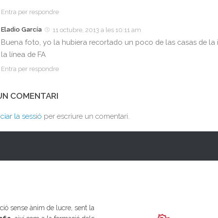
Entra per respondre
Eladio García
11 octubre, 2013 a les 10:11 am
Buena foto, yo la hubiera recortado un poco de las casas de la 
la línea de FA
Entra per respondre
 UN COMENTARI
iciar la sessió
per escriure un comentari.
ió sense ànim de lucre, sent la