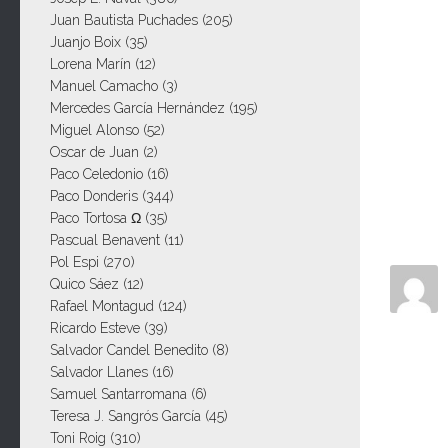
Juan Bautista Puchades
(205)
Juanjo Boix
(35)
Lorena Marín
(12)
Manuel Camacho
(3)
Mercedes García Hernández
(195)
Miguel Alonso
(52)
Oscar de Juan
(2)
Paco Celedonio
(16)
Paco Donderis
(344)
Paco Tortosa Ω
(35)
Pascual Benavent
(11)
Pol Espi
(270)
Quico Sáez
(12)
Rafael Montagud
(124)
Ricardo Esteve
(39)
Salvador Candel Benedito
(8)
Salvador Llanes
(16)
Samuel Santarromana
(6)
Teresa J. Sangrós García
(45)
Toni Roig
(310)