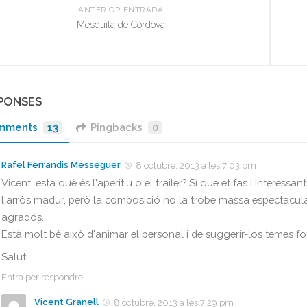
ANTERIOR ENTRADA
Mesquita de Còrdova
SPONSES
mments
13
Pingbacks
0
Rafel Ferrandis Messeguer
8 octubre, 2013 a les 7:03 pm
Vicent, esta què és l'aperitiu o el trailer? Sí que et fas l'interessan
l'arròs madur, però la composició no la trobe massa espectacular
agradós.
Està molt bé això d'animar el personal i de suggerir-los temes fot
Salut!
Entra per respondre
Vicent Granell
8 octubre, 2013 a les 7:29 pm