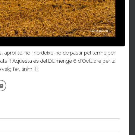
òs, aprofite-ho i no deixe-ho de pasar pel terme per
ts !! Aquesta és del Diumenge 6 d´Octubre per la
aig fer, ánim !!!