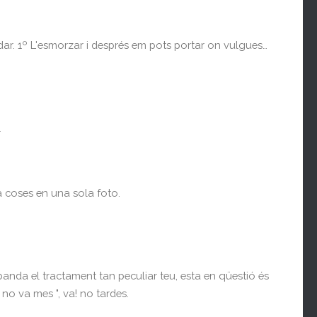
edar. 1º L'esmorzar i després em pots portar on vulgues…
.
a coses en una sola foto.
banda el tractament tan peculiar teu, esta en qüestió és
no va mes ", va! no tardes.