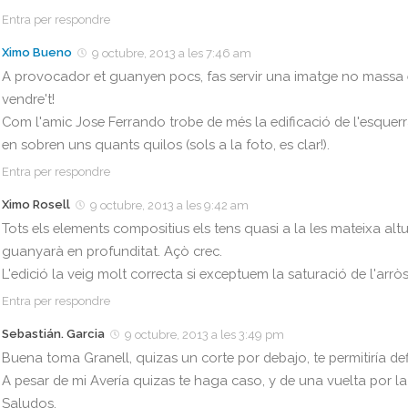
Entra per respondre
Ximo Bueno
9 octubre, 2013 a les 7:46 am
A provocador et guanyen pocs, fas servir una imatge no massa es
vendre't!
Com l'amic Jose Ferrando trobe de més la edificació de l'esquerra
en sobren uns quants quilos (sols a la foto, es clar!).
Entra per respondre
Ximo Rosell
9 octubre, 2013 a les 9:42 am
Tots els elements compositius els tens quasi a la les mateixa altur
guanyarà en profunditat. Açò crec.
L'edició la veig molt correcta si exceptuem la saturació de l'arrò
Entra per respondre
Sebastián. Garcia
9 octubre, 2013 a les 3:49 pm
Buena toma Granell, quizas un corte por debajo, te permitiría def
A pesar de mi Avería quizas te haga caso, y de una vuelta por l
Saludos.