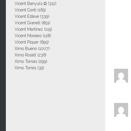
Vicent Banyuls Ω
(312)
Vicent Conti
(165)
Vicent Esteve
(339)
Vicent Granell
(851)
Vicent Martinez
(115)
Vicent Morales
(118)
Vicent Piquer
(695)
Ximo Bueno
(1007)
Ximo Rosell
(236)
Ximo Tomás
(299)
Ximo Torres
(35)