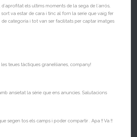
d´aprofitat els ultims moments de la sega de l´arrós,
rt va estar de cara i tinc al forn la serie que vaig fer
de categoría i tot van ser facilitats per captar imatges
 les teues tàctiques granel·lianes, company!
amb ansietat la sèrie que ens anuncies. Salutacions
e segen tos els camps i poder compartir . Apa !! Va !!