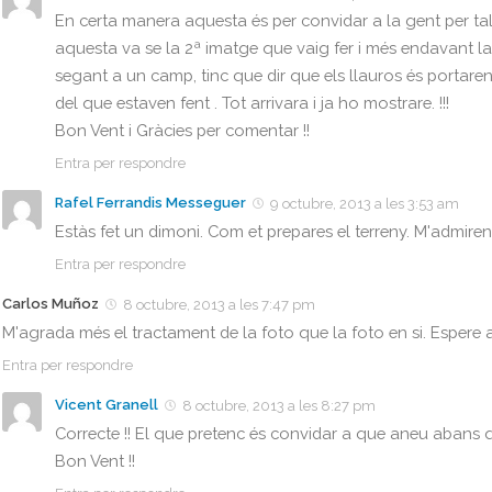
En certa manera aquesta és per convidar a la gent per tal 
aquesta va se la 2ª imatge que vaig fer i més endavant la so
segant a un camp, tinc que dir que els llauros és portaren 
del que estaven fent . Tot arrivara i ja ho mostrare. !!!
Bon Vent i Gràcies per comentar !!
Entra per respondre
Rafel Ferrandis Messeguer
9 octubre, 2013 a les 3:53 am
Estàs fet un dimoni. Com et prepares el terreny. M'admiren
Entra per respondre
Carlos Muñoz
8 octubre, 2013 a les 7:47 pm
M'agrada més el tractament de la foto que la foto en si. Espere 
Entra per respondre
Vicent Granell
8 octubre, 2013 a les 8:27 pm
Correcte !! El que pretenc és convidar a que aneu abans qu
Bon Vent !!