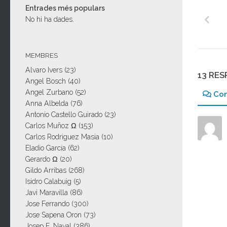
Entrades més populars
No hi ha dades.
MEMBRES
Alvaro Ivers
(23)
13 RE
Angel Bosch
(40)
Angel Zurbano
(52)
Co
Anna Albelda
(76)
Antonio Castello Guirado
(23)
Carlos Muñoz Ω
(153)
Carlos Rodriguez Masia
(10)
Eladio García
(62)
Gerardo Ω
(20)
Gildo Arribas
(268)
Isidro Calabuig
(5)
Javi Maravilla
(86)
Jose Ferrando
(300)
Jose Sapena Oron
(73)
Josep E. Naval
(386)