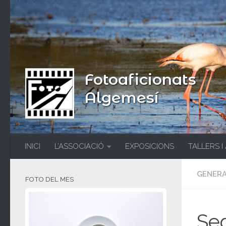
Fotoaficionats
Algemesí
INICI
L’ASSOCIACIÓ
EXPOSICIONS
TALLERS I
GENER
FOTO DEL MES
Seg