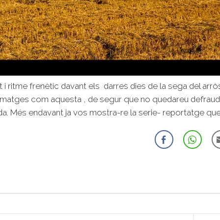
at i ritme frenètic davant els darres dies de la sega del arr
imatges com aquesta , de segur que no quedareu defrauda
a. Més endavant ja vos mostra-re la serie- reportatge que v