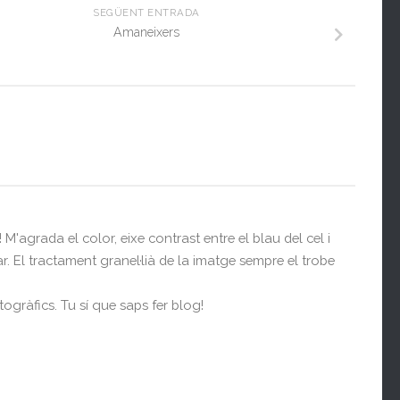
SEGÜENT ENTRADA
Amaneixers
t! M'agrada el color, eixe contrast entre el blau del cel i
. El tractament granel·lià de la imatge sempre el trobe
ogràfics. Tu sí que saps fer blog!