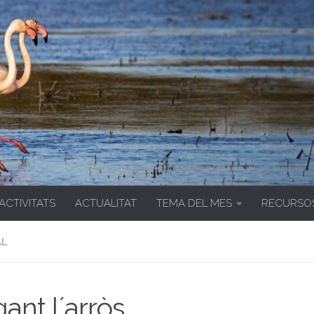
 ACTIVITATS
ACTUALITAT
TEMA DEL MES
RECURSO
AL
ant l´arròs