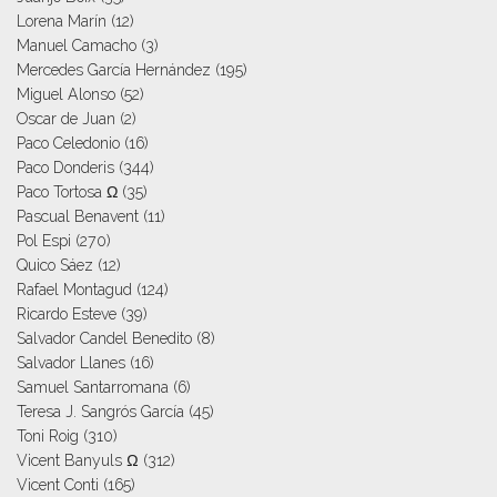
Lorena Marín
(12)
Manuel Camacho
(3)
Mercedes García Hernández
(195)
Miguel Alonso
(52)
Oscar de Juan
(2)
Paco Celedonio
(16)
Paco Donderis
(344)
Paco Tortosa Ω
(35)
Pascual Benavent
(11)
Pol Espi
(270)
Quico Sáez
(12)
Rafael Montagud
(124)
Ricardo Esteve
(39)
Salvador Candel Benedito
(8)
Salvador Llanes
(16)
Samuel Santarromana
(6)
Teresa J. Sangrós García
(45)
Toni Roig
(310)
Vicent Banyuls Ω
(312)
Vicent Conti
(165)