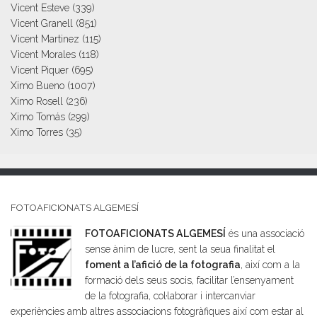
Vicent Esteve
(339)
Vicent Granell
(851)
Vicent Martinez
(115)
Vicent Morales
(118)
Vicent Piquer
(695)
Ximo Bueno
(1007)
Ximo Rosell
(236)
Ximo Tomás
(299)
Ximo Torres
(35)
FOTOAFICIONATS ALGEMESÍ
FOTOAFICIONATS ALGEMESÍ
és una associació
sense ànim de lucre, sent la seua finalitat el
foment a l’afició de la fotografia
, així com a la
formació dels seus socis, facilitar l’ensenyament
de la fotografia, col·laborar i intercanviar
experiències amb altres associacions fotogràfiques així com estar al