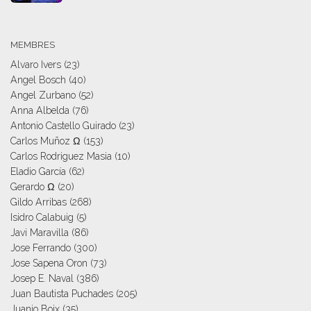
MEMBRES
Alvaro Ivers
(23)
Angel Bosch
(40)
Angel Zurbano
(52)
Anna Albelda
(76)
Antonio Castello Guirado
(23)
Carlos Muñoz Ω
(153)
Carlos Rodriguez Masia
(10)
Eladio García
(62)
Gerardo Ω
(20)
Gildo Arribas
(268)
Isidro Calabuig
(5)
Javi Maravilla
(86)
Jose Ferrando
(300)
Jose Sapena Oron
(73)
Josep E. Naval
(386)
Juan Bautista Puchades
(205)
Juanjo Boix
(35)