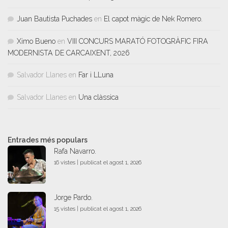
Juan Bautista Puchades
en
El capot màgic de Nek Romero.
Ximo Bueno
en
VIII CONCURS MARATÓ FOTOGRÀFIC FIRA
MODERNISTA DE CARCAIXENT, 2026
Salvador Llanes
en
Far i LLuna
Salvador Llanes
en
Una clàssica
Entrades més populars
Rafa Navarro.
16 vistes
|
publicat el agost 1, 2026
Jorge Pardo.
15 vistes
|
publicat el agost 1, 2026