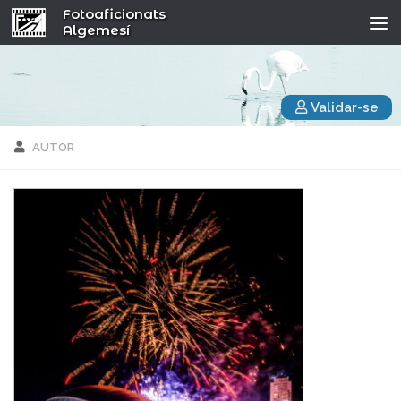
Fotoaficionats
Algemesí
Validar-se
AUTOR