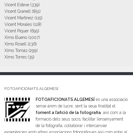
Vicent Esteve
(339)
Vicent Granell
(851)
Vicent Martinez
(115)
Vicent Morales
(118)
Vicent Piquer
(695)
Ximo Bueno
(1007)
Ximo Rosell
(236)
Ximo Tomás
(299)
Ximo Torres
(35)
FOTOAFICIONATS ALGEMESÍ
FOTOAFICIONATS ALGEMESÍ
és una associació
sense ànim de lucre, sent la seua finalitat el
foment a l’afició de la fotografia
, així com a la
formació dels seus socis, facilitar l’ensenyament
de la fotografia, col·laborar i intercanviar
experiències amb altres associacions fotogràfiques així com estar al