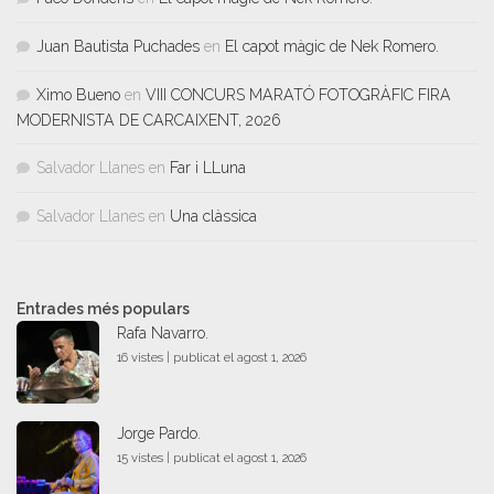
Juan Bautista Puchades
en
El capot màgic de Nek Romero.
Ximo Bueno
en
VIII CONCURS MARATÓ FOTOGRÀFIC FIRA
MODERNISTA DE CARCAIXENT, 2026
Salvador Llanes
en
Far i LLuna
Salvador Llanes
en
Una clàssica
Entrades més populars
Rafa Navarro.
16 vistes
|
publicat el agost 1, 2026
Jorge Pardo.
15 vistes
|
publicat el agost 1, 2026