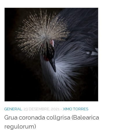
GENERAL
23 DESEMBRE, 2021
-
XIMO TORRES
Grua coronada collgrisa (Balearica
regulorum)