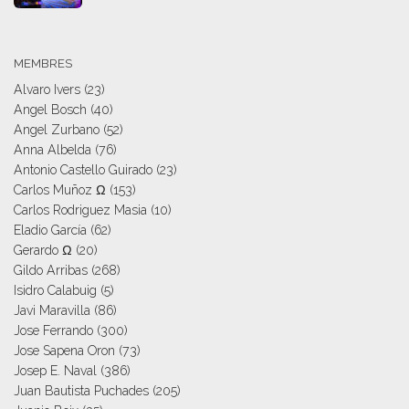
MEMBRES
Alvaro Ivers
(23)
Angel Bosch
(40)
Angel Zurbano
(52)
Anna Albelda
(76)
Antonio Castello Guirado
(23)
Carlos Muñoz Ω
(153)
Carlos Rodriguez Masia
(10)
Eladio García
(62)
Gerardo Ω
(20)
Gildo Arribas
(268)
Isidro Calabuig
(5)
Javi Maravilla
(86)
Jose Ferrando
(300)
Jose Sapena Oron
(73)
Josep E. Naval
(386)
Juan Bautista Puchades
(205)