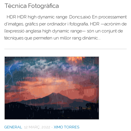
Tècnica Fotogràfica
HDR HDR high dynamic range .Doncs,això En processament
d’imatges, gràfics per ordinador i fotografia, HDR —acrònim de
l’expressió anglesa high dynamic range— són un conjunt de
tècniques que permeten un millor rang dinàmic...
GENERAL
12 MARÇ, 2022
-
XIMO TORRES