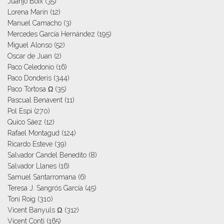
Juanjo Boix
(35)
Lorena Marín
(12)
Manuel Camacho
(3)
Mercedes García Hernández
(195)
Miguel Alonso
(52)
Oscar de Juan
(2)
Paco Celedonio
(16)
Paco Donderis
(344)
Paco Tortosa Ω
(35)
Pascual Benavent
(11)
Pol Espi
(270)
Quico Sáez
(12)
Rafael Montagud
(124)
Ricardo Esteve
(39)
Salvador Candel Benedito
(8)
Salvador Llanes
(16)
Samuel Santarromana
(6)
Teresa J. Sangrós García
(45)
Toni Roig
(310)
Vicent Banyuls Ω
(312)
Vicent Conti
(165)