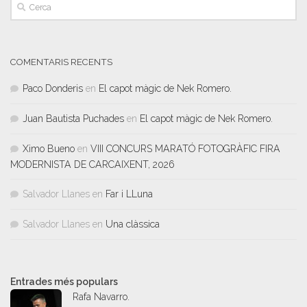
COMENTARIS RECENTS
Paco Donderis
en
El capot màgic de Nek Romero.
Juan Bautista Puchades
en
El capot màgic de Nek Romero.
Ximo Bueno
en
VIII CONCURS MARATÓ FOTOGRÀFIC FIRA
MODERNISTA DE CARCAIXENT, 2026
Salvador Llanes
en
Far i LLuna
Salvador Llanes
en
Una clàssica
Entrades més populars
Rafa Navarro.