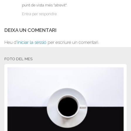
punt de vista més "atrevit".
Entra per respondre
DEIXA UN COMENTARI
Heu d'
iniciar la sessió
per escriure un comentari.
FOTO DEL MES