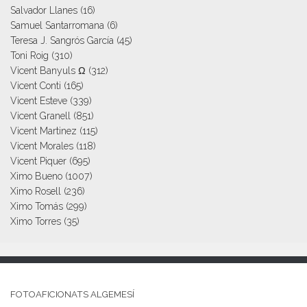
Salvador Llanes
(16)
Samuel Santarromana
(6)
Teresa J. Sangrós García
(45)
Toni Roig
(310)
Vicent Banyuls Ω
(312)
Vicent Conti
(165)
Vicent Esteve
(339)
Vicent Granell
(851)
Vicent Martinez
(115)
Vicent Morales
(118)
Vicent Piquer
(695)
Ximo Bueno
(1007)
Ximo Rosell
(236)
Ximo Tomás
(299)
Ximo Torres
(35)
FOTOAFICIONATS ALGEMESÍ