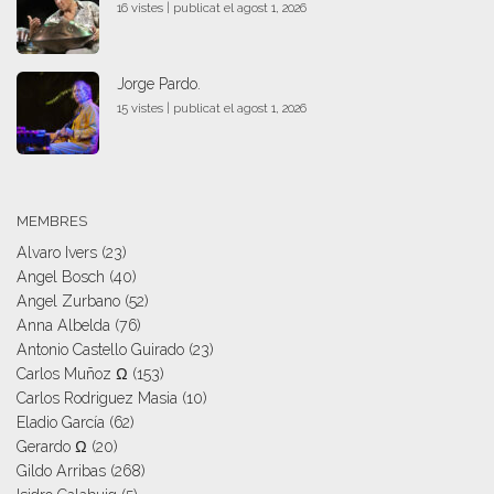
16 vistes
|
publicat el agost 1, 2026
Jorge Pardo.
15 vistes
|
publicat el agost 1, 2026
MEMBRES
Alvaro Ivers
(23)
Angel Bosch
(40)
Angel Zurbano
(52)
Anna Albelda
(76)
Antonio Castello Guirado
(23)
Carlos Muñoz Ω
(153)
Carlos Rodriguez Masia
(10)
Eladio García
(62)
Gerardo Ω
(20)
Gildo Arribas
(268)