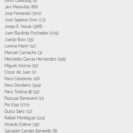
Isidro Calabuig
(5)
Javi Maravilla
(86)
Jose Ferrando
(300)
Jose Sapena Oron
(73)
Josep E. Naval
(386)
Juan Bautista Puchades
(205)
Juanjo Boix
(35)
Lorena Marín
(12)
Manuel Camacho
(3)
Mercedes García Hernández
(195)
Miguel Alonso
(52)
Oscar de Juan
(2)
Paco Celedonio
(16)
Paco Donderis
(344)
Paco Tortosa Ω
(35)
Pascual Benavent
(11)
Pol Espi
(270)
Quico Sáez
(12)
Rafael Montagud
(124)
Ricardo Esteve
(39)
Salvador Candel Benedito
(8)