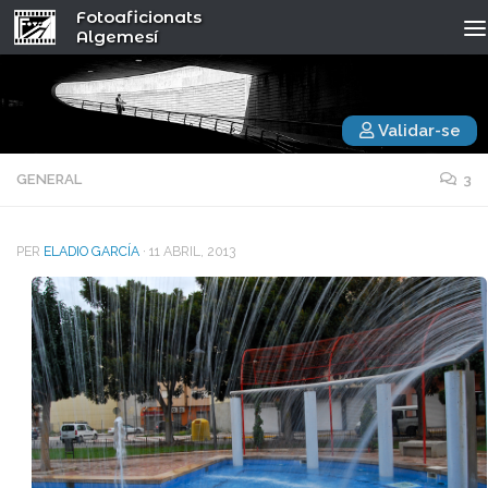
Fotoaficionats
Algemesí
Validar-se
GENERAL
3
PER
ELADIO GARCÍA
·
11 ABRIL, 2013