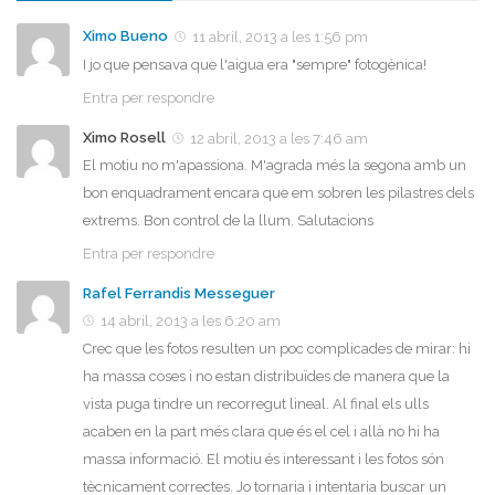
Ximo Bueno
11 abril, 2013 a les 1:56 pm
I jo que pensava que l'aigua era "sempre" fotogènica!
Entra per respondre
Ximo Rosell
12 abril, 2013 a les 7:46 am
El motiu no m'apassiona. M'agrada més la segona amb un
bon enquadrament encara que em sobren les pilastres dels
extrems. Bon control de la llum. Salutacions
Entra per respondre
Rafel Ferrandis Messeguer
14 abril, 2013 a les 6:20 am
Crec que les fotos resulten un poc complicades de mirar: hi
ha massa coses i no estan distribuïdes de manera que la
vista puga tindre un recorregut lineal. Al final els ulls
acaben en la part més clara que és el cel i allà no hi ha
massa informació. El motiu és interessant i les fotos són
tècnicament correctes. Jo tornaria i intentaria buscar un