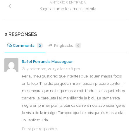
ANTERIOR ENTRADA
Sagristia amb testimoni i ermita
2 RESPONSES
Comments
2
Pingbacks
0
Rafel Ferrandis Messeguer
7 setembre, 2013 a les 1:16 pm
Per al meu gust crec que intentes que isquen massa fotos
en la foto. T'ho dic perquè a mi em passa i procure contenir-
me, encara que no tinga massa èxit. L'adult i el xiquet, els de
darrere, la parelleta i el manillar de la bici… La samarreta
negra en primer pla i la blanca darrere no afavoreixen gens
la vista de la imatge. Tampoc ajuda el pis que és massa clar.
Jo l'enfosquiria.
Entra per respondre