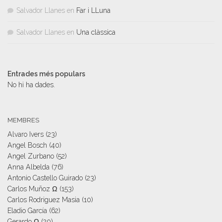
Salvador Llanes
en
Far i LLuna
Salvador Llanes
en
Una clàssica
Entrades més populars
No hi ha dades.
MEMBRES
Alvaro Ivers
(23)
Angel Bosch
(40)
Angel Zurbano
(52)
Anna Albelda
(76)
Antonio Castello Guirado
(23)
Carlos Muñoz Ω
(153)
Carlos Rodriguez Masia
(10)
Eladio García
(62)
Gerardo Ω
(20)