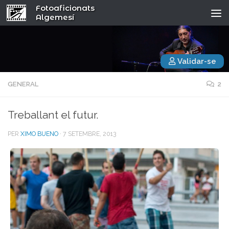
Fotoaficionats
Algemesí
Validar-se
GENERAL
2
Treballant el futur.
PER
XIMO BUENO
·
7 SETEMBRE, 2013