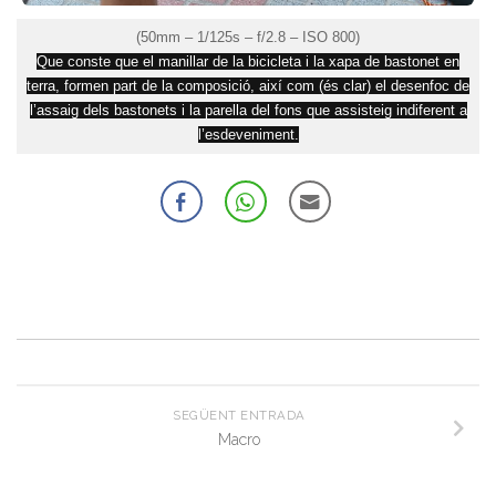
(50mm – 1/125s – f/2.8 – ISO 800)
Que conste que el manillar de la bicicleta i la xapa de bastonet en
terra, formen part de la composició, així com (és clar) el desenfoc de
l’assaig dels bastonets i la parella
del fons
que assisteig
indiferent a
l’esdeveniment.
SEGÜENT ENTRADA
Macro