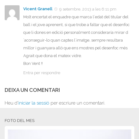
Vicent Granell
9 setembre, 2013 a les 6:11 pm
Molt encertat el enquadre que marca l´edat del titular del
ball i el jove aprenent, si que trobe a faltar que el desenfoc
que li dones en edició personalment consideraría mirar d
´aconseguir-lo quan captes l´imatge, sempre resultara
millor i guanyara alló que ens mostres pel desenfoc més
Agrait que dona el mateix vidre.
Bon Vent !!
Entra per respondre
DEIXA UN COMENTARI
Heu d'
iniciar la sessió
per escriure un comentari.
FOTO DEL MES