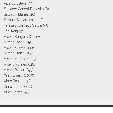
Ricardo Esteve
(39)
Salvador Candel Benedito
(8)
Salvador Llanes
(16)
Samuel Santarromana
(6)
Teresa J. Sangrós García
(45)
Toni Roig
(310)
Vicent Banyuls Ω
(312)
Vicent Conti
(165)
Vicent Esteve
(339)
Vicent Granell
(851)
Vicent Martinez
(115)
Vicent Morales
(118)
Vicent Piquer
(695)
Ximo Bueno
(1007)
Ximo Rosell
(236)
Ximo Tomás
(299)
Ximo Torres
(35)