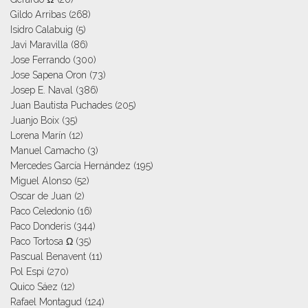
Gildo Arribas
(268)
Isidro Calabuig
(5)
Javi Maravilla
(86)
Jose Ferrando
(300)
Jose Sapena Oron
(73)
Josep E. Naval
(386)
Juan Bautista Puchades
(205)
Juanjo Boix
(35)
Lorena Marín
(12)
Manuel Camacho
(3)
Mercedes García Hernández
(195)
Miguel Alonso
(52)
Oscar de Juan
(2)
Paco Celedonio
(16)
Paco Donderis
(344)
Paco Tortosa Ω
(35)
Pascual Benavent
(11)
Pol Espi
(270)
Quico Sáez
(12)
Rafael Montagud
(124)