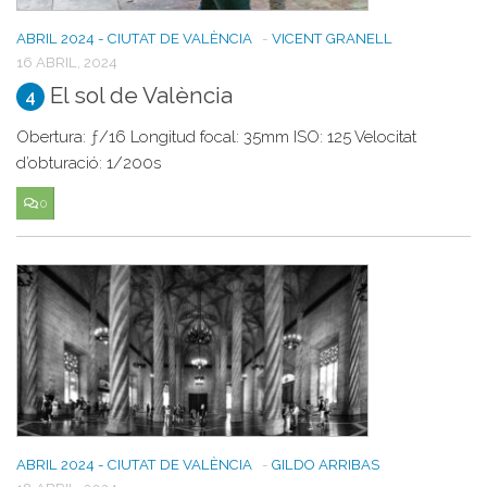
ABRIL 2024 - CIUTAT DE VALÈNCIA
-
VICENT GRANELL
16 ABRIL, 2024
El sol de València
4
Obertura: ƒ/16 Longitud focal: 35mm ISO: 125 Velocitat
d’obturació: 1/200s
0
ABRIL 2024 - CIUTAT DE VALÈNCIA
-
GILDO ARRIBAS