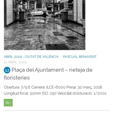
ABRIL 2024 - CIUTAT DE VALÈNCIA
-
PASCUAL BENAVENT
21 ABRIL, 2024
Plaça del Ajuntament – neteja de
12
floristeríes
Obertura: ƒ/5.6 Càmera: ILCE-6000 Presa: 30 març, 2018
Longitud focal: 50mm ISO: 250 Velocitat d’obturació: 1/200s
0