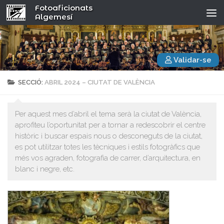
Fotoaficionats
Algemesí
Validar-se
SECCIÓ:
ABRIL 2024 – CIUTAT DE VALÈNCIA
Per aquest mes d’abril el tema serà la ciutat de València,
aprofiteu l’oportunitat per a tornar a redescobrir el centre
històric i buscar espais nous o desconeguts de la ciutat,
es pot utilitzar totes les tècniques i estils fotogràfics que
més vos agraden, fotografia de carrer, d’arquitectura, en
blanc i negre, etc.