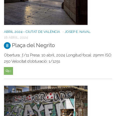
ABRIL 2024 - CIUTAT DE VALÈNCIA
-
JOSEP E. NAVAL
18 ABRIL, 2024
Plaça del Negrito
8
Obertura: ƒ/11 Presa: 10 abril, 2024 Longitud focal: 29mm ISO:
250 Velocitat d’obturació: 1/125s
0