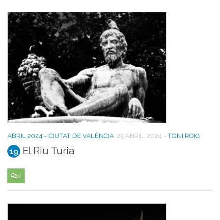
ABRIL 2024 - CIUTAT DE VALÈNCIA
25 ABRIL, 2024
-
TONI ROIG
El Riu Turia
19
0