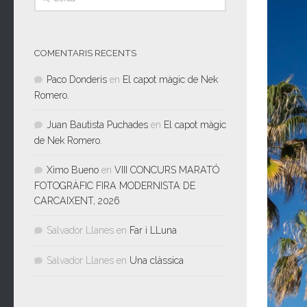
COMENTARIS RECENTS
Paco Donderis
en
El capot màgic de Nek
Romero.
Juan Bautista Puchades
en
El capot màgic
de Nek Romero.
Ximo Bueno
en
VIII CONCURS MARATÓ
FOTOGRÀFIC FIRA MODERNISTA DE
CARCAIXENT, 2026
Salvador Llanes
en
Far i LLuna
Salvador Llanes
en
Una clàssica