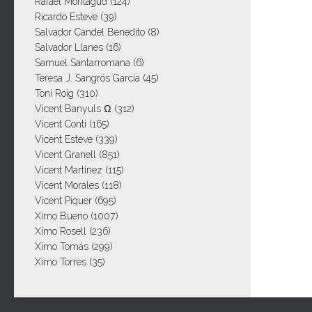
Rafael Montagud
(124)
Ricardo Esteve
(39)
Salvador Candel Benedito
(8)
Salvador Llanes
(16)
Samuel Santarromana
(6)
Teresa J. Sangrós García
(45)
Toni Roig
(310)
Vicent Banyuls Ω
(312)
Vicent Conti
(165)
Vicent Esteve
(339)
Vicent Granell
(851)
Vicent Martinez
(115)
Vicent Morales
(118)
Vicent Piquer
(695)
Ximo Bueno
(1007)
Ximo Rosell
(236)
Ximo Tomás
(299)
Ximo Torres
(35)