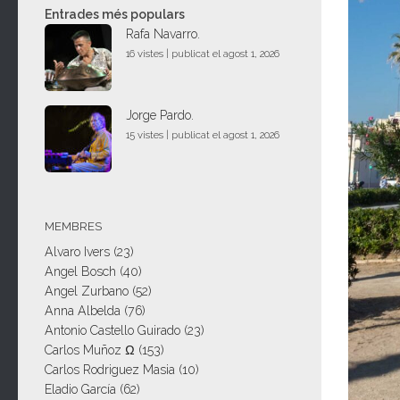
Entrades més populars
Rafa Navarro.
16 vistes
|
publicat el agost 1, 2026
Jorge Pardo.
15 vistes
|
publicat el agost 1, 2026
MEMBRES
Alvaro Ivers
(23)
Angel Bosch
(40)
Angel Zurbano
(52)
Anna Albelda
(76)
Antonio Castello Guirado
(23)
Carlos Muñoz Ω
(153)
Carlos Rodriguez Masia
(10)
Eladio García
(62)