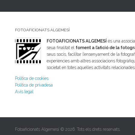
FOTOAFICIONATS ALGEMESÍ
FOTOAFICIONATS ALGEMESÍ
és una associac
seua finalitat el
foment a l’afició de la fotogr
seus socis, facilitar l’ensenyament de la fotografi
experiències amb altres associacions fotogràfiqu
societat en totes aquelles activitats relacionade
Política de cookies
Política de privadesa
Avís legal
Fotoaficionats Algemesí © 2026. Tots els drets reservats.