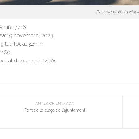
Passeig platja la Malv
rtura: ƒ/16
sa: 19 novembre, 2023
gitud focal: 32mm
: 160
ocitat d’obturació: 1/50s
ANTERIOR ENTRADA
Font de la plaça de l´ajuntament