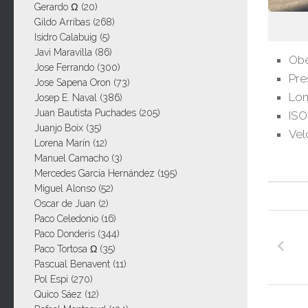
Gerardo Ω
(20)
Gildo Arribas
(268)
Isidro Calabuig
(5)
Javi Maravilla
(86)
Obe
Jose Ferrando
(300)
Pre
Jose Sapena Oron
(73)
Lon
Josep E. Naval
(386)
Juan Bautista Puchades
(205)
ISO
Juanjo Boix
(35)
Vel
Lorena Marín
(12)
Manuel Camacho
(3)
Mercedes García Hernández
(195)
Miguel Alonso
(52)
Oscar de Juan
(2)
Paco Celedonio
(16)
Paco Donderis
(344)
Paco Tortosa Ω
(35)
Pascual Benavent
(11)
Pol Espi
(270)
Quico Sáez
(12)