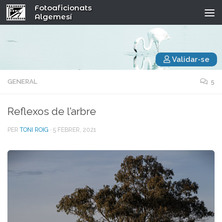
Fotoaficionats
Algemesí
Validar-se
GENERAL
5
Reflexos de l’arbre
PER
TONI ROIG
·
5 FEBRER, 2021