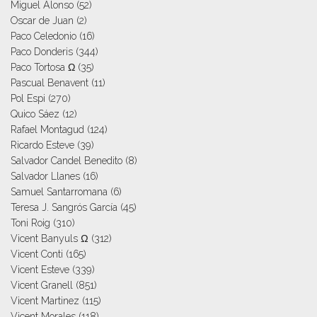
Miguel Alonso
(52)
Oscar de Juan
(2)
Paco Celedonio
(16)
Paco Donderis
(344)
Paco Tortosa Ω
(35)
Pascual Benavent
(11)
Pol Espi
(270)
Quico Sáez
(12)
Rafael Montagud
(124)
Ricardo Esteve
(39)
Salvador Candel Benedito
(8)
Salvador Llanes
(16)
Samuel Santarromana
(6)
Teresa J. Sangrós García
(45)
Toni Roig
(310)
Vicent Banyuls Ω
(312)
Vicent Conti
(165)
Vicent Esteve
(339)
Vicent Granell
(851)
Vicent Martinez
(115)
Vicent Morales
(118)