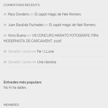
COMENTARIS RECENTS
Paco Donderis
en
El capot màgic de Nek Romero.
Juan Bautista Puchades
en
El capot màgic de Nek Romero.
Ximo Bueno
en
VIII CONCURS MARATÓ FOTOGRÀFIC FIRA
MODERNISTA DE CARCAIXENT, 2026
Salvador Llanes
en
Far i LLuna
Salvador Llanes
en
Una clàssica
Entrades més populars
No hi ha dades.
MEMBRES