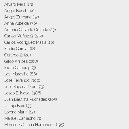
Alvaro Ivers
(23)
Angel Bosch
(40)
Angel Zurbano
(52)
Anna Albelda
(76)
Antonio Castello Guirado
(23)
Carlos Muñoz Ω
(153)
Carlos Rodriguez Masia
(10)
Eladio García
(62)
Gerardo Ω
(20)
Gildo Arribas
(268)
Isidro Calabuig
(5)
Javi Maravilla
(86)
Jose Ferrando
(300)
Jose Sapena Oron
(73)
Josep E. Naval
(386)
Juan Bautista Puchades
(205)
Juanjo Boix
(35)
Lorena Marín
(12)
Manuel Camacho
(3)
Mercedes García Hernández
(195)