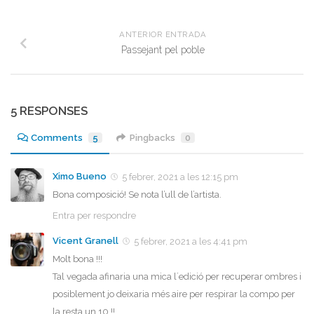
ANTERIOR ENTRADA
Passejant pel poble
5 RESPONSES
Comments
5
Pingbacks
0
Ximo Bueno
5 febrer, 2021 a les 12:15 pm
Bona composició! Se nota l’ull de l’artista.
Entra per respondre
Vicent Granell
5 febrer, 2021 a les 4:41 pm
Molt bona !!!
Tal vegada afinaria una mica l´edició per recuperar ombres i
posiblement jo deixaria més aire per respirar la compo per
la resta un 10 !!