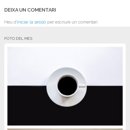
DEIXA UN COMENTARI
Heu d'
iniciar la sessió
per escriure un comentari.
FOTO DEL MES