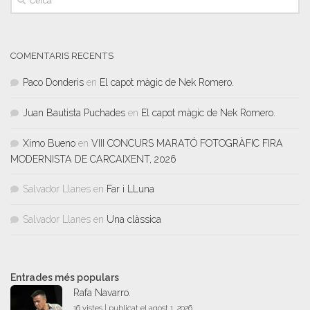
COMENTARIS RECENTS
Paco Donderis
en
El capot màgic de Nek Romero.
Juan Bautista Puchades
en
El capot màgic de Nek Romero.
Ximo Bueno
en
VIII CONCURS MARATÓ FOTOGRÀFIC FIRA
MODERNISTA DE CARCAIXENT, 2026
Salvador Llanes
en
Far i LLuna
Salvador Llanes
en
Una clàssica
Entrades més populars
Rafa Navarro.
16 vistes
|
publicat el agost 1, 2026