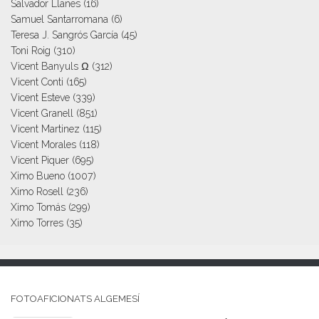
Salvador Llanes
(16)
Samuel Santarromana
(6)
Teresa J. Sangrós García
(45)
Toni Roig
(310)
Vicent Banyuls Ω
(312)
Vicent Conti
(165)
Vicent Esteve
(339)
Vicent Granell
(851)
Vicent Martinez
(115)
Vicent Morales
(118)
Vicent Piquer
(695)
Ximo Bueno
(1007)
Ximo Rosell
(236)
Ximo Tomás
(299)
Ximo Torres
(35)
FOTOAFICIONATS ALGEMESÍ