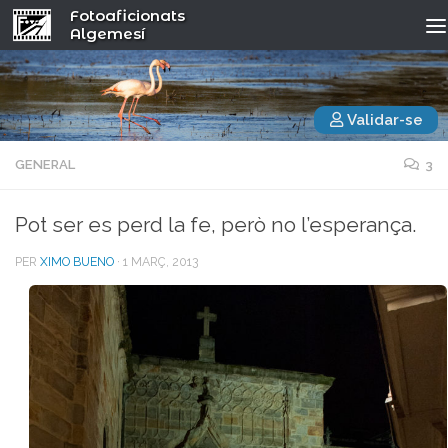
Fotoaficionats
Algemesí
Validar-se
GENERAL
3
Pot ser es perd la fe, però no l’esperança.
PER
XIMO BUENO
·
1 MARÇ, 2013