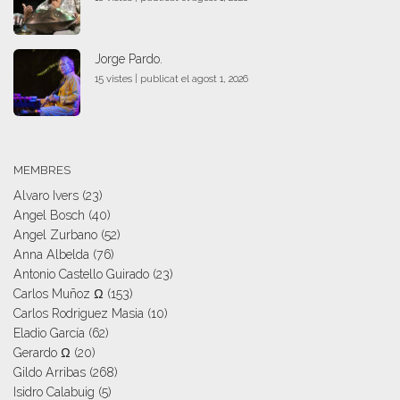
Jorge Pardo.
15 vistes
|
publicat el agost 1, 2026
MEMBRES
Alvaro Ivers
(23)
Angel Bosch
(40)
Angel Zurbano
(52)
Anna Albelda
(76)
Antonio Castello Guirado
(23)
Carlos Muñoz Ω
(153)
Carlos Rodriguez Masia
(10)
Eladio García
(62)
Gerardo Ω
(20)
Gildo Arribas
(268)
Isidro Calabuig
(5)