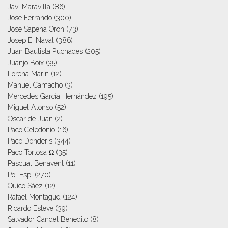
Javi Maravilla
(86)
Jose Ferrando
(300)
Jose Sapena Oron
(73)
Josep E. Naval
(386)
Juan Bautista Puchades
(205)
Juanjo Boix
(35)
Lorena Marín
(12)
Manuel Camacho
(3)
Mercedes García Hernández
(195)
Miguel Alonso
(52)
Oscar de Juan
(2)
Paco Celedonio
(16)
Paco Donderis
(344)
Paco Tortosa Ω
(35)
Pascual Benavent
(11)
Pol Espi
(270)
Quico Sáez
(12)
Rafael Montagud
(124)
Ricardo Esteve
(39)
Salvador Candel Benedito
(8)