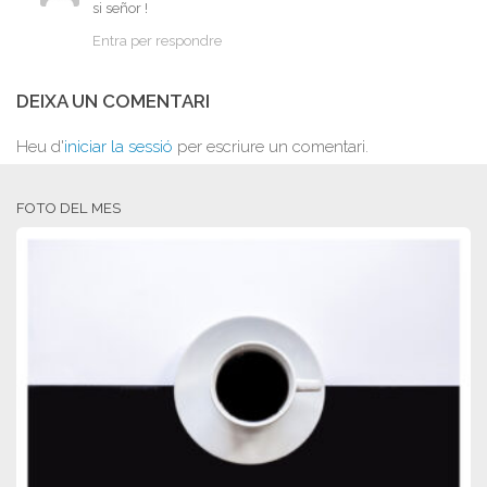
si señor !
Entra per respondre
DEIXA UN COMENTARI
Heu d'
iniciar la sessió
per escriure un comentari.
FOTO DEL MES