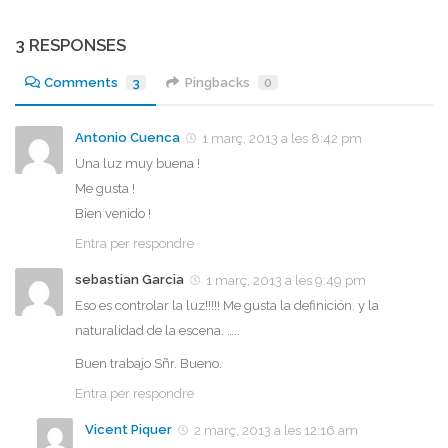
3 RESPONSES
Comments
3
Pingbacks
0
Antonio Cuenca
1 març, 2013 a les 8:42 pm
Una luz muy buena !
Me gusta !
Bien venido !
Entra per respondre
sebastian Garcia
1 març, 2013 a les 9:49 pm
Eso es controlar la luz!!!!! Me gusta la definición. y la
naturalidad de la escena. …..
Buen trabajo Sñr. Bueno.
Entra per respondre
Vicent Piquer
2 març, 2013 a les 12:16 am