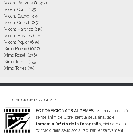
Vicent Banyuls Ω
(312)
Vicent Conti
(165)
Vicent Esteve
(339)
Vicent Granell
(851)
Vicent Martinez
(115)
Vicent Morales
(118)
Vicent Piquer
(695)
Ximo Bueno
(1007)
Ximo Rosell
(236)
Ximo Tomás
(299)
Ximo Torres
(35)
FOTOAFICIONATS ALGEMESÍ
FOTOAFICIONATS ALGEMESÍ
és una associació
sense ànim de lucre, sent la seua finalitat el
foment a l’afició de la fotografia
, així com a la
formació dels seus socis, facilitar l’ensenyament