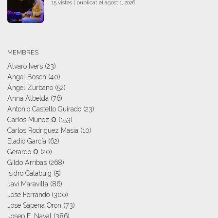
15 vistes
|
publicat el agost 1, 2026
MEMBRES
Alvaro Ivers
(23)
Angel Bosch
(40)
Angel Zurbano
(52)
Anna Albelda
(76)
Antonio Castello Guirado
(23)
Carlos Muñoz Ω
(153)
Carlos Rodriguez Masia
(10)
Eladio García
(62)
Gerardo Ω
(20)
Gildo Arribas
(268)
Isidro Calabuig
(5)
Javi Maravilla
(86)
Jose Ferrando
(300)
Jose Sapena Oron
(73)
Josep E. Naval
(386)