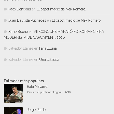
Paco Donderis
en
El capot màgic de Nek Romero.
Juan Bautista Puchades
en
El capot màgic de Nek Romero.
Ximo Bueno
en
VIII CONCURS MARATÓ FOTOGRÀFIC FIRA
MODERNISTA DE CARCAIXENT, 2026
Salvador Llanes
en
Far i LLuna
Salvador Llanes
en
Una clàssica
Entrades més populars
Rafa Navarro.
16 vistes
|
publicat el agost 1, 2026
Jorge Pardo.