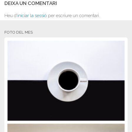
DEIXA UN COMENTARI
Heu d'
iniciar la sessió
per escriure un comentari.
FOTO DEL MES