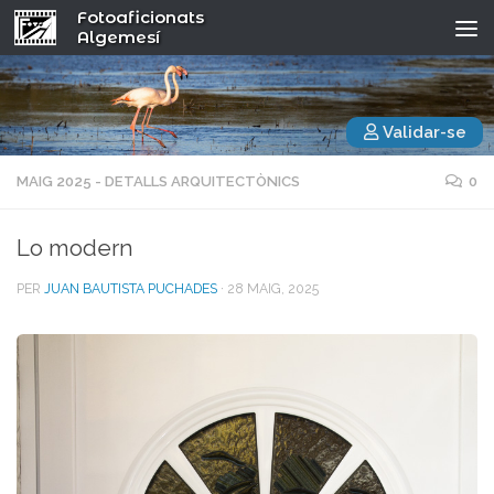
Fotoaficionats
Algemesí
Validar-se
MAIG 2025 - DETALLS ARQUITECTÒNICS
0
Lo modern
PER
JUAN BAUTISTA PUCHADES
·
28 MAIG, 2025