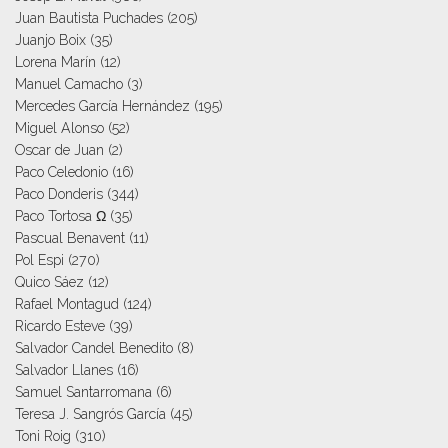
Juan Bautista Puchades
(205)
Juanjo Boix
(35)
Lorena Marín
(12)
Manuel Camacho
(3)
Mercedes García Hernández
(195)
Miguel Alonso
(52)
Oscar de Juan
(2)
Paco Celedonio
(16)
Paco Donderis
(344)
Paco Tortosa Ω
(35)
Pascual Benavent
(11)
Pol Espi
(270)
Quico Sáez
(12)
Rafael Montagud
(124)
Ricardo Esteve
(39)
Salvador Candel Benedito
(8)
Salvador Llanes
(16)
Samuel Santarromana
(6)
Teresa J. Sangrós García
(45)
Toni Roig
(310)