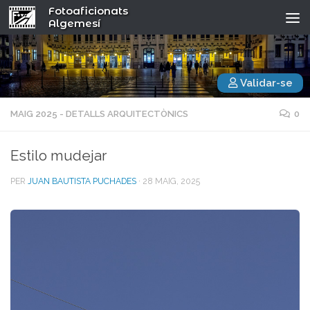
Fotoaficionats
Algemesí
Validar-se
MAIG 2025 - DETALLS ARQUITECTÒNICS
0
Estilo mudejar
PER
JUAN BAUTISTA PUCHADES
·
28 MAIG, 2025