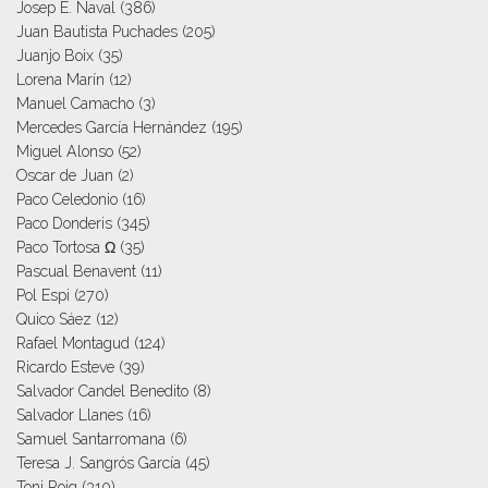
Josep E. Naval
(386)
Juan Bautista Puchades
(205)
Juanjo Boix
(35)
Lorena Marín
(12)
Manuel Camacho
(3)
Mercedes García Hernández
(195)
Miguel Alonso
(52)
Oscar de Juan
(2)
Paco Celedonio
(16)
Paco Donderis
(345)
Paco Tortosa Ω
(35)
Pascual Benavent
(11)
Pol Espi
(270)
Quico Sáez
(12)
Rafael Montagud
(124)
Ricardo Esteve
(39)
Salvador Candel Benedito
(8)
Salvador Llanes
(16)
Samuel Santarromana
(6)
Teresa J. Sangrós García
(45)
Toni Roig
(310)