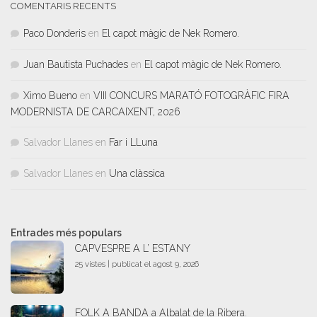
COMENTARIS RECENTS
Paco Donderis
en
El capot màgic de Nek Romero.
Juan Bautista Puchades
en
El capot màgic de Nek Romero.
Ximo Bueno
en
VIII CONCURS MARATÓ FOTOGRÀFIC FIRA
MODERNISTA DE CARCAIXENT, 2026
Salvador Llanes
en
Far i LLuna
Salvador Llanes
en
Una clàssica
Entrades més populars
CAPVESPRE A L’ ESTANY
25 vistes
|
publicat el agost 9, 2026
FOLK A BANDA a Albalat de la Ribera.