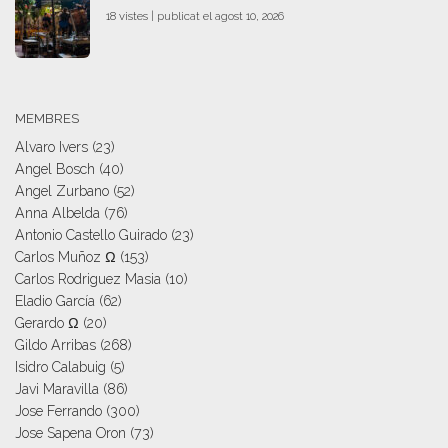
18 vistes
|
publicat el agost 10, 2026
MEMBRES
Alvaro Ivers
(23)
Angel Bosch
(40)
Angel Zurbano
(52)
Anna Albelda
(76)
Antonio Castello Guirado
(23)
Carlos Muñoz Ω
(153)
Carlos Rodriguez Masia
(10)
Eladio García
(62)
Gerardo Ω
(20)
Gildo Arribas
(268)
Isidro Calabuig
(5)
Javi Maravilla
(86)
Jose Ferrando
(300)
Jose Sapena Oron
(73)