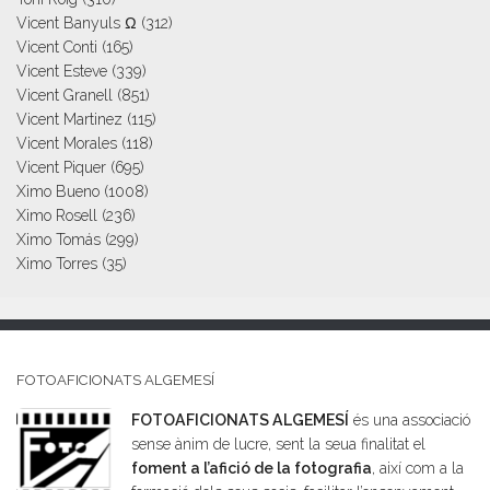
Vicent Banyuls Ω
(312)
Vicent Conti
(165)
Vicent Esteve
(339)
Vicent Granell
(851)
Vicent Martinez
(115)
Vicent Morales
(118)
Vicent Piquer
(695)
Ximo Bueno
(1008)
Ximo Rosell
(236)
Ximo Tomás
(299)
Ximo Torres
(35)
FOTOAFICIONATS ALGEMESÍ
FOTOAFICIONATS ALGEMESÍ
és una associació
sense ànim de lucre, sent la seua finalitat el
foment a l’afició de la fotografia
, així com a la