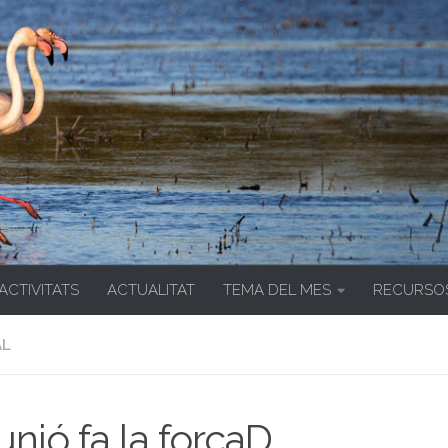
 ACTIVITATS
ACTUALITAT
TEMA DEL MES
RECURSO
AL
unió fa la forçaD