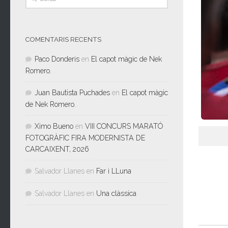
COMENTARIS RECENTS
Paco Donderis
en
El capot màgic de Nek
Romero.
Juan Bautista Puchades
en
El capot màgic
de Nek Romero.
Ximo Bueno
en
VIII CONCURS MARATÓ
FOTOGRÀFIC FIRA MODERNISTA DE
CARCAIXENT, 2026
Salvador Llanes
en
Far i LLuna
Salvador Llanes
en
Una clàssica