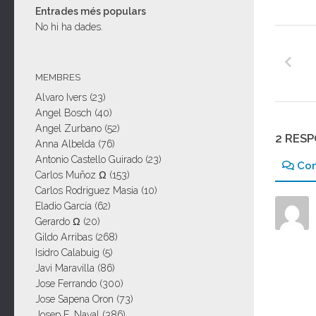
Entrades més populars
No hi ha dades.
MEMBRES
Alvaro Ivers
(23)
Angel Bosch
(40)
Angel Zurbano
(52)
2 RES
Anna Albelda
(76)
Antonio Castello Guirado
(23)
Co
Carlos Muñoz Ω
(153)
Carlos Rodriguez Masia
(10)
Eladio García
(62)
Gerardo Ω
(20)
Gildo Arribas
(268)
Isidro Calabuig
(5)
Javi Maravilla
(86)
Jose Ferrando
(300)
Jose Sapena Oron
(73)
Josep E. Naval
(386)