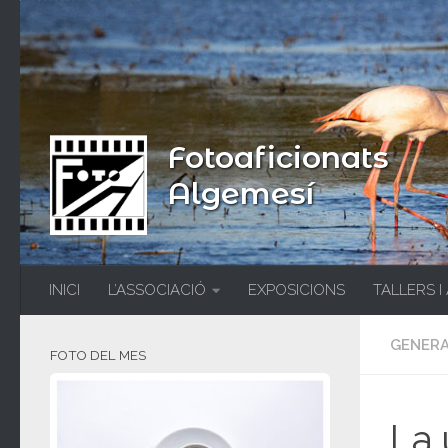
Fotoaficionats
Algemesí
INICI
L’ASSOCIACIÓ
EXPOSICIONS
TALLERS I
GENER
FOTO DEL MES
La 