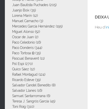
Juan Bautista Puchades
(205)
Juanjo Boix
(35)
Lorena Marín
(12)
DEIXA
Manuel Camacho
(3)
Mercedes García Hernández
(195)
Heu d'
in
Miguel Alonso
(52)
Oscar de Juan
(2)
Paco Celedonio
(16)
Paco Donderis
(344)
Paco Tortosa Ω
(35)
Pascual Benavent
(11)
Pol Espi
(270)
Quico Sáez
(12)
Rafael Montagud
(124)
Ricardo Esteve
(39)
Salvador Candel Benedito
(8)
Salvador Llanes
(16)
Samuel Santarromana
(6)
Teresa J. Sangrós García
(45)
Toni Roig
(310)