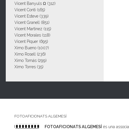
Vicent Banyuls Ω
(312)
Vicent Conti
(165)
Vicent Esteve
(339)
Vicent Granell
(851)
Vicent Martinez
(115)
Vicent Morales
(118)
Vicent Piquer
(695)
Ximo Bueno
(1007)
Ximo Rosell
(236)
Ximo Tomás
(299)
Ximo Torres
(35)
FOTOAFICIONATS ALGEMESÍ
FOTOAFICIONATS ALGEMESÍ
és una associac