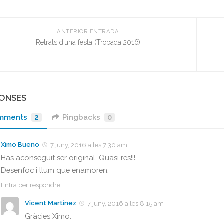
ANTERIOR ENTRADA
Retrats d’una festa (Trobada 2016)
PONSES
mments
2
Pingbacks
0
Ximo Bueno
7 juny, 2016 a les 7:30 am
Has aconseguit ser original. Quasi res!!!
Desenfoc i llum que enamoren.
Entra per respondre
Vicent Martínez
7 juny, 2016 a les 8:15 am
Gràcies Ximo.