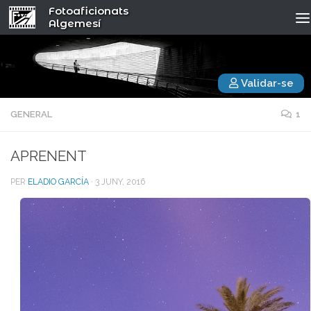
Fotoaficionats
Algemesí
Validar-se
GENERAL
1
APRENENT
PER
ELADIO GARCÍA
·
3 JUNY, 2016