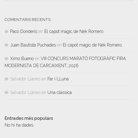
COMENTARIS RECENTS
Paco Donderis
en
El capot màgic de Nek Romero.
Juan Bautista Puchades
en
El capot màgic de Nek Romero.
Ximo Bueno
en
VIII CONCURS MARATÓ FOTOGRÀFIC FIRA
MODERNISTA DE CARCAIXENT, 2026
Salvador Llanes
en
Far i LLuna
Salvador Llanes
en
Una clàssica
Entrades més populars
No hi ha dades.