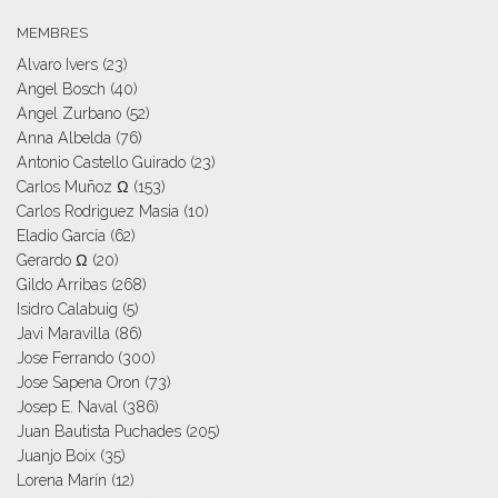
MEMBRES
Alvaro Ivers
(23)
Angel Bosch
(40)
Angel Zurbano
(52)
Anna Albelda
(76)
Antonio Castello Guirado
(23)
Carlos Muñoz Ω
(153)
Carlos Rodriguez Masia
(10)
Eladio García
(62)
Gerardo Ω
(20)
Gildo Arribas
(268)
Isidro Calabuig
(5)
Javi Maravilla
(86)
Jose Ferrando
(300)
Jose Sapena Oron
(73)
Josep E. Naval
(386)
Juan Bautista Puchades
(205)
Juanjo Boix
(35)
Lorena Marín
(12)