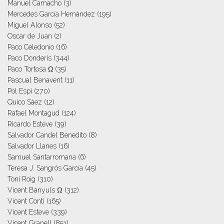
Manuel Camacho
(3)
Mercedes García Hernández
(195)
Miguel Alonso
(52)
Oscar de Juan
(2)
Paco Celedonio
(16)
Paco Donderis
(344)
Paco Tortosa Ω
(35)
Pascual Benavent
(11)
Pol Espi
(270)
Quico Sáez
(12)
Rafael Montagud
(124)
Ricardo Esteve
(39)
Salvador Candel Benedito
(8)
Salvador Llanes
(16)
Samuel Santarromana
(6)
Teresa J. Sangrós García
(45)
Toni Roig
(310)
Vicent Banyuls Ω
(312)
Vicent Conti
(165)
Vicent Esteve
(339)
Vicent Granell
(851)