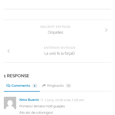
SEGÜENT ENTRADA
Orquídies
ANTERIOR ENTRADA
La unió fa la forçaD
1 RESPONSE
Comments
1
Pingbacks
0
Ximo Bueno
7 juny, 2016 a les 7:28 am
Primera i tercera molt guapes.
(No sóc de coloringos)