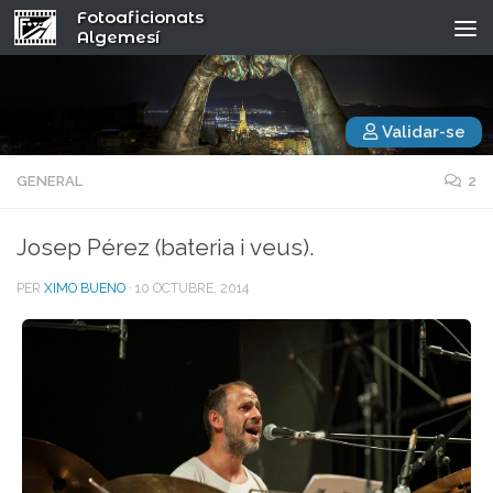
Fotoaficionats
Algemesí
Validar-se
GENERAL
2
Josep Pérez (bateria i veus).
PER
XIMO BUENO
·
10 OCTUBRE, 2014