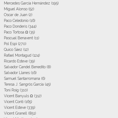
Mercedes García Hernández
(195)
Miguel Alonso
(52)
Oscar de Juan
(2)
Paco Celedonio
(16)
Paco Donderis
(344)
Paco Tortosa Ω
(35)
Pascual Benavent
(11)
Pol Espi
(270)
Quico Sáez
(12)
Rafael Montagud
(124)
Ricardo Esteve
(39)
Salvador Candel Benedito
(8)
Salvador Llanes
(16)
Samuel Santarromana
(6)
Teresa J. Sangrós García
(45)
Toni Roig
(310)
Vicent Banyuls Ω
(312)
Vicent Conti
(165)
Vicent Esteve
(339)
Vicent Granell
(851)