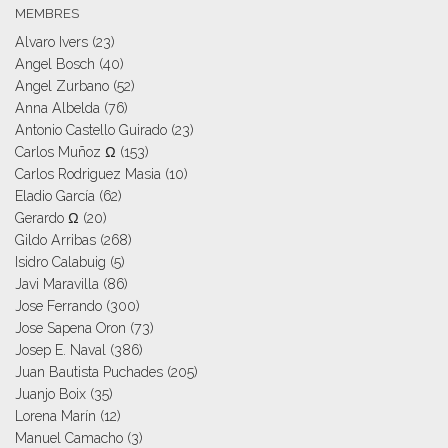
MEMBRES
Alvaro Ivers
(23)
Angel Bosch
(40)
Angel Zurbano
(52)
Anna Albelda
(76)
Antonio Castello Guirado
(23)
Carlos Muñoz Ω
(153)
Carlos Rodriguez Masia
(10)
Eladio García
(62)
Gerardo Ω
(20)
Gildo Arribas
(268)
Isidro Calabuig
(5)
Javi Maravilla
(86)
Jose Ferrando
(300)
Jose Sapena Oron
(73)
Josep E. Naval
(386)
Juan Bautista Puchades
(205)
Juanjo Boix
(35)
Lorena Marín
(12)
Manuel Camacho
(3)