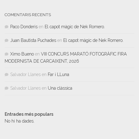
COMENTARIS RECENTS
Paco Donderis
en
El capot màgic de Nek Romero.
Juan Bautista Puchades
en
El capot màgic de Nek Romero.
Ximo Bueno
en
VIII CONCURS MARATÓ FOTOGRÀFIC FIRA
MODERNISTA DE CARCAIXENT, 2026
Salvador Llanes
en
Far i LLuna
Salvador Llanes
en
Una clàssica
Entrades més populars
No hi ha dades.