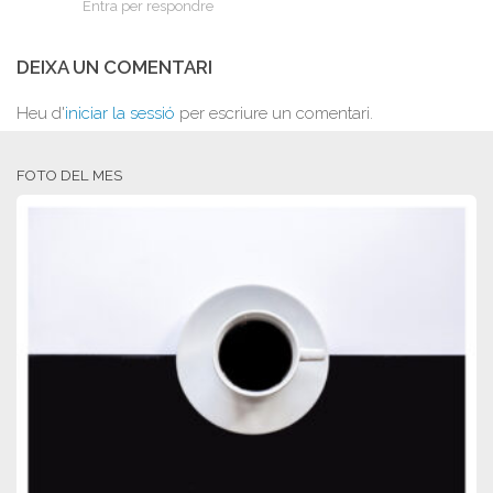
Entra per respondre
DEIXA UN COMENTARI
Heu d'
iniciar la sessió
per escriure un comentari.
FOTO DEL MES