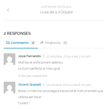
ANTERIOR ENTRADA
Lluna del 9 d’Octubre
2 RESPONSES
Comments
2
Pingbacks
0
Jose Ferrando
10 octubre, 2014 a les 3:50 pm
Molt bo el enfocament selectiu.
La llum perfecta al meu gust
Entra per respondre
Vicent Granell
12 octubre, 2014 a les 8:00 pm
Bona i a més has aconseguit traure tot el instrumentall que
utilitza per tocar.
Cuida't.!