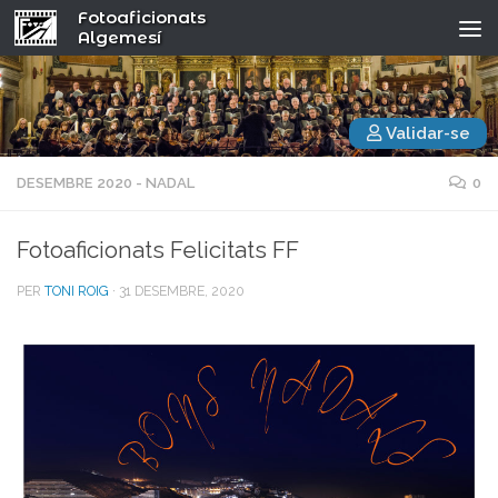
Fotoaficionats
Algemesí
Validar-se
DESEMBRE 2020 - NADAL
0
Fotoaficionats Felicitats FF
PER
TONI ROIG
·
31 DESEMBRE, 2020