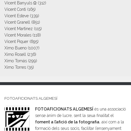
Vicent Banyuls Ω
(312)
Vicent Conti
(165)
Vicent Esteve
(339)
Vicent Granell
(851)
Vicent Martinez
(115)
Vicent Morales
(118)
Vicent Piquer
(695)
Ximo Bueno
(1007)
Ximo Rosell
(236)
Ximo Tomás
(299)
Ximo Torres
(35)
FOTOAFICIONATS ALGEMESÍ
FOTOAFICIONATS ALGEMESÍ
és una associació
sense ànim de lucre, sent la seua finalitat el
foment a l’afició de la fotografia
, així com a la
formació dels seus socis, facilitar l’ensenyament