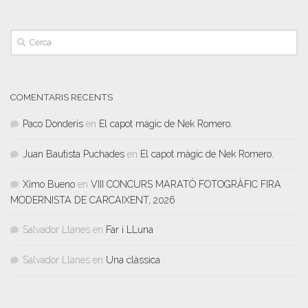
COMENTARIS RECENTS
Paco Donderis
en
El capot màgic de Nek Romero.
Juan Bautista Puchades
en
El capot màgic de Nek Romero.
Ximo Bueno
en
VIII CONCURS MARATÓ FOTOGRÀFIC FIRA
MODERNISTA DE CARCAIXENT, 2026
Salvador Llanes
en
Far i LLuna
Salvador Llanes
en
Una clàssica