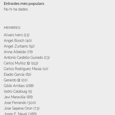
Entrades més populars
No hi ha dades.
MEMBRES
Alvaro Ivers
(23)
Angel Bosch
(40)
Angel Zurbano
(52)
Anna Albelda
(76)
Antonio Castello Guirado
(23)
Carlos Muñoz Ω
(153)
Carlos Rodriguez Masia
(10)
Eladio García
(62)
Gerardo Ω
(20)
Gildo Arribas
(268)
Isidro Calabuig
(5)
Javi Maravilla
(86)
Jose Ferrando
(300)
Jose Sapena Oron
(73)
Josep E. Naval
(386)