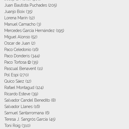
Juan Bautista Puchades
(205)
Juanjo Boix
(35)
Lorena Marín
(12)
Manuel Camacho
(3)
Mercedes García Hernández
(195)
Miguel Alonso
(52)
Oscar de Juan
(2)
Paco Celedonio
(16)
Paco Donderis
(344)
Paco Tortosa Ω
(35)
Pascual Benavent
(11)
Pol Espi
(270)
Quico Sáez
(12)
Rafael Montagud
(124)
Ricardo Esteve
(39)
Salvador Candel Benedito
(8)
Salvador Llanes
(16)
Samuel Santarromana
(6)
Teresa J. Sangrós García
(45)
Toni Roig
(310)