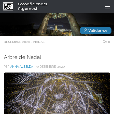
Fotoaficionats
Algemesí
Validar-se
DESEMBRE 2020 - NADAL
0
Arbre de Nadal
PER
ANNA ALBELDA
·
30 DESEMBRE, 2020