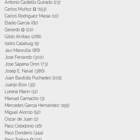
Antonio Castello Guirado
(23)
Carlos Muñoz Ω
(153)
Carlos Rodriguez Masia
(10)
Eladio García
(62)
Gerardo Ω
(20)
Gildo Arribas
(268)
Isidro Calabuig
(5)
Javi Maravilla
(86)
Jose Ferrando
(300)
Jose Sapena Oron
(73)
Josep E. Naval
(386)
Juan Bautista Puchades
(205)
Juanjo Boix
(35)
Lorena Marín
(12)
Manuel Camacho
(3)
Mercedes García Hernández
(195)
Miguel Alonso
(52)
Oscar de Juan
(2)
Paco Celedonio
(16)
Paco Donderis
(344)
Paco Tortosa Ω
(35)