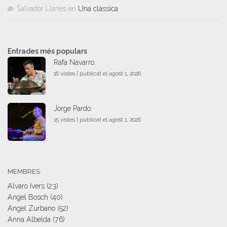
Salvador Llanes
en
Una clàssica
Entrades més populars
Rafa Navarro.
16 vistes
|
publicat el agost 1, 2026
Jorge Pardo.
15 vistes
|
publicat el agost 1, 2026
MEMBRES
Alvaro Ivers
(23)
Angel Bosch
(40)
Angel Zurbano
(52)
Anna Albelda
(76)