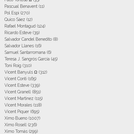
Pascual Benavent
(11)
Pol Espi
(270)
Quico Sáez
(12)
Rafael Montagud
(124)
Ricardo Esteve
(39)
Salvador Candel Benedito
(8)
Salvador Llanes
(16)
Samuel Santarromana
(6)
Teresa J. Sangrós García
(45)
Toni Roig
(310)
Vicent Banyuls Ω
(312)
Vicent Conti
(165)
Vicent Esteve
(339)
Vicent Granell
(851)
Vicent Martinez
(115)
Vicent Morales
(118)
Vicent Piquer
(695)
Ximo Bueno
(1007)
Ximo Rosell
(236)
Ximo Tomás
(299)