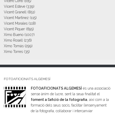
Vicent Conti
(165)
Vicent Esteve
(339)
Vicent Granell
(851)
Vicent Martinez
(115)
Vicent Morales
(118)
Vicent Piquer
(695)
Ximo Bueno
(1007)
Ximo Rosell
(236)
Ximo Tomás
(299)
Ximo Torres
(35)
FOTOAFICIONATS ALGEMESÍ
FOTOAFICIONATS ALGEMESÍ
és una associació
sense ànim de lucre, sent la seua finalitat el
foment a l’afició de la fotografia
, així com a la
formació dels seus socis, facilitar l’ensenyament
de la fotografia, col·laborar i intercanviar