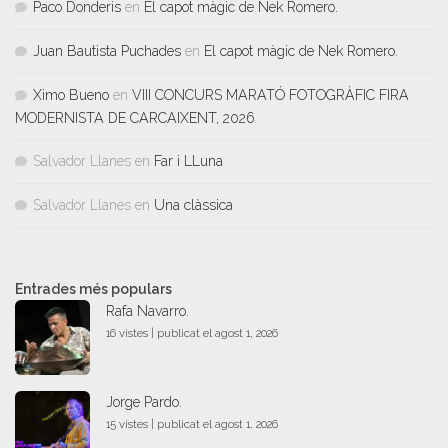
Paco Donderis
en
El capot màgic de Nek Romero.
Juan Bautista Puchades
en
El capot màgic de Nek Romero.
Ximo Bueno
en
VIII CONCURS MARATÓ FOTOGRÀFIC FIRA
MODERNISTA DE CARCAIXENT, 2026
Salvador Llanes
en
Far i LLuna
Salvador Llanes
en
Una clàssica
Entrades més populars
Rafa Navarro.
16 vistes
|
publicat el agost 1, 2026
Jorge Pardo.
15 vistes
|
publicat el agost 1, 2026