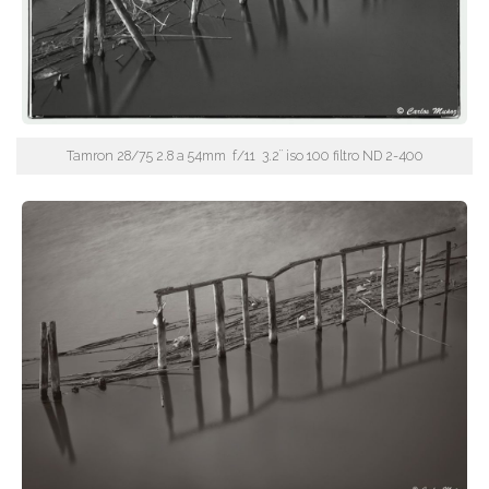
Tamron 28/75 2.8 a 54mm f/11 3.2¨ iso 100 filtro ND 2-400