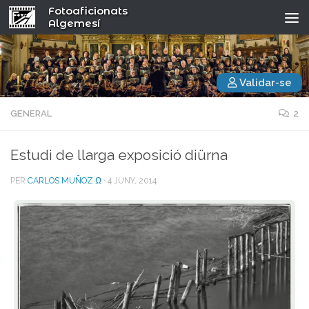
Fotoaficionats
Algemesí
Validar-se
GENERAL
2
Estudi de llarga exposició diürna
PER
CARLOS MUÑOZ Ω
·
4 JUNY, 2014