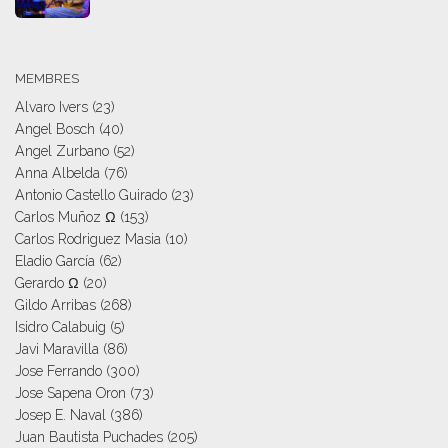
MEMBRES
Alvaro Ivers
(23)
Angel Bosch
(40)
Angel Zurbano
(52)
Anna Albelda
(76)
Antonio Castello Guirado
(23)
Carlos Muñoz Ω
(153)
Carlos Rodriguez Masia
(10)
Eladio García
(62)
Gerardo Ω
(20)
Gildo Arribas
(268)
Isidro Calabuig
(5)
Javi Maravilla
(86)
Jose Ferrando
(300)
Jose Sapena Oron
(73)
Josep E. Naval
(386)
Juan Bautista Puchades
(205)