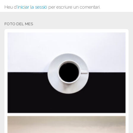
Heu d'
iniciar la sessió
per escriure un comentari.
FOTO DEL MES