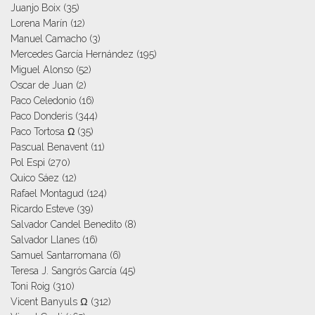
Juanjo Boix
(35)
Lorena Marín
(12)
Manuel Camacho
(3)
Mercedes García Hernández
(195)
Miguel Alonso
(52)
Oscar de Juan
(2)
Paco Celedonio
(16)
Paco Donderis
(344)
Paco Tortosa Ω
(35)
Pascual Benavent
(11)
Pol Espi
(270)
Quico Sáez
(12)
Rafael Montagud
(124)
Ricardo Esteve
(39)
Salvador Candel Benedito
(8)
Salvador Llanes
(16)
Samuel Santarromana
(6)
Teresa J. Sangrós García
(45)
Toni Roig
(310)
Vicent Banyuls Ω
(312)