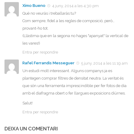
Ximo Bueno
4 juny, 2014 a les 4:30 pm
Què no veuràs i treballaràs tu?
Com sempre, fidel a les regles de composició, però…
provant-ho tot.
(Llàstima que en la segona no hages "apanyat" la vertical de
les vares!)
Entra per respondre
Rafel Ferrandis Messeguer
5 juny, 2014 a les 11:19 am
Un estudi molt interessant. Alguns companys ja es
plantegen comprar filtres de densitat neutra. La veritat és
que són una ferramenta imprescindible per fer fotos de dia
amb el diafragma obert o fer llargues exposicions diürnes.
Salut!
Entra per respondre
DEIXA UN COMENTARI