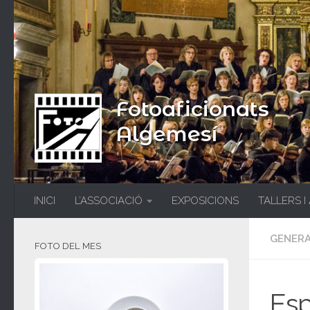
Fotoaficionats
Algemesí
INICI
L’ASSOCIACIÓ
EXPOSICIONS
TALLERS I
GENER
FOTO DEL MES
Esp