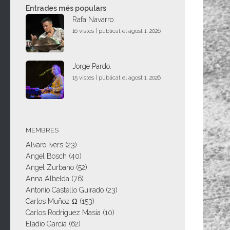
Entrades més populars
Rafa Navarro.
16 vistes
|
publicat el agost 1, 2026
Jorge Pardo.
15 vistes
|
publicat el agost 1, 2026
MEMBRES
Alvaro Ivers
(23)
Angel Bosch
(40)
Angel Zurbano
(52)
Anna Albelda
(76)
Antonio Castello Guirado
(23)
Carlos Muñoz Ω
(153)
Carlos Rodriguez Masia
(10)
Eladio García
(62)