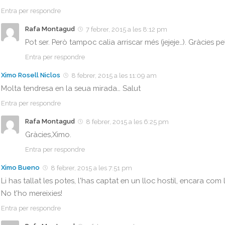
Entra per respondre
Rafa Montagud
7 febrer, 2015 a les 8:12 pm
Pot ser. Però tampoc calia arriscar més (jejeje…). Gràcies p
Entra per respondre
Ximo Rosell Niclos
8 febrer, 2015 a les 11:09 am
Molta tendresa en la seua mirada… Salut
Entra per respondre
Rafa Montagud
8 febrer, 2015 a les 6:25 pm
Gràcies,Ximo.
Entra per respondre
Ximo Bueno
8 febrer, 2015 a les 7:51 pm
Li has tallat les potes, l'has captat en un lloc hostil, encara com 
No t'ho mereixies!
Entra per respondre