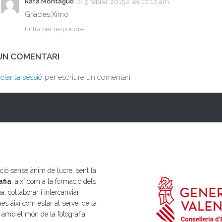
Rafa Montagud
9 febrer, 2015 a les 10:10 am
Gràcies,Ximo
Entra per respondre
 UN COMENTARI
iciar la sessió
per escriure un comentari.
ió sense ànim de lucre, sent la
afia
, així com a la formació dels
a, col·laborar i intercanviar
es així com estar al servei de la
s amb el món de la fotografia.