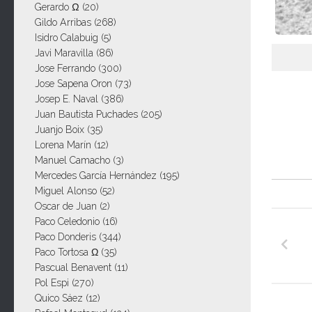
Gerardo Ω
(20)
Gildo Arribas
(268)
Isidro Calabuig
(5)
Javi Maravilla
(86)
Jose Ferrando
(300)
Jose Sapena Oron
(73)
Josep E. Naval
(386)
Juan Bautista Puchades
(205)
Juanjo Boix
(35)
Lorena Marín
(12)
Manuel Camacho
(3)
Mercedes García Hernández
(195)
Miguel Alonso
(52)
Oscar de Juan
(2)
Paco Celedonio
(16)
Paco Donderis
(344)
Paco Tortosa Ω
(35)
Pascual Benavent
(11)
Pol Espi
(270)
Quico Sáez
(12)