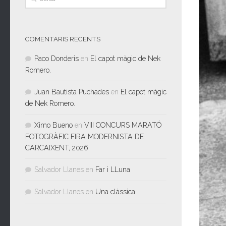
COMENTARIS RECENTS
Paco Donderis
en
El capot màgic de Nek
Romero.
Juan Bautista Puchades
en
El capot màgic
de Nek Romero.
Ximo Bueno
en
VIII CONCURS MARATÓ
FOTOGRÀFIC FIRA MODERNISTA DE
CARCAIXENT, 2026
Salvador Llanes
en
Far i LLuna
Salvador Llanes
en
Una clàssica