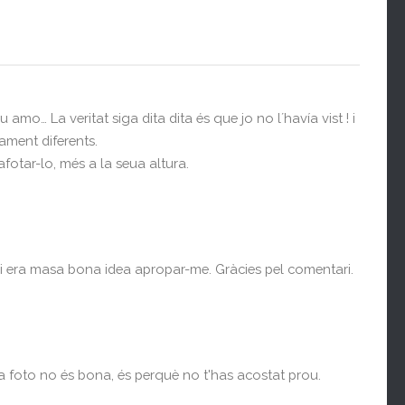
mo… La veritat siga dita dita és que jo no l´havía vist ! i
ament diferents.
otar-lo, més a la seua altura.
se si era masa bona idea apropar-me. Gràcies pel comentari.
na foto no és bona, és perquè no t'has acostat prou.