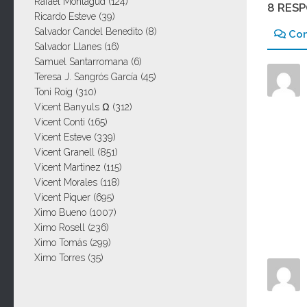
Rafael Montagud
(124)
8 RES
Ricardo Esteve
(39)
Salvador Candel Benedito
(8)
Co
Salvador Llanes
(16)
Samuel Santarromana
(6)
Teresa J. Sangrós García
(45)
Toni Roig
(310)
Vicent Banyuls Ω
(312)
Vicent Conti
(165)
Vicent Esteve
(339)
Vicent Granell
(851)
Vicent Martinez
(115)
Vicent Morales
(118)
Vicent Piquer
(695)
Ximo Bueno
(1007)
Ximo Rosell
(236)
Ximo Tomás
(299)
Ximo Torres
(35)