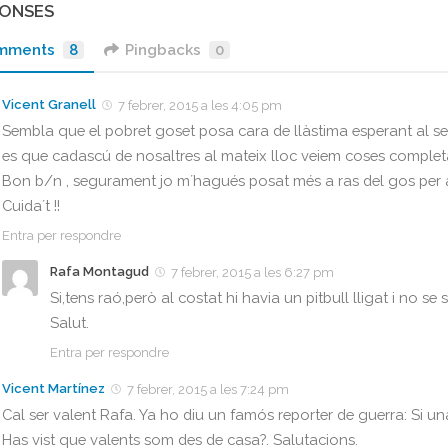
PONSES
mments
8
Pingbacks
0
Vicent Granell
7 febrer, 2015 a les 4:05 pm
Sembla que el pobret goset posa cara de llàstima esperant al seu a
es que cadascú de nosaltres al mateix lloc veiem coses complet
Bon b/n , segurament jo m´hagués posat més a ras del gos per af
Cuida´t !!
Entra per respondre
Rafa Montagud
7 febrer, 2015 a les 6:27 pm
Si,tens raó,però al costat hi havia un pitbull lligat i no 
Salut.
Entra per respondre
Vicent Martínez
7 febrer, 2015 a les 7:24 pm
Cal ser valent Rafa. Ya ho diu un famós reporter de guerra: Si u
Has vist que valents som des de casa?. Salutacions.