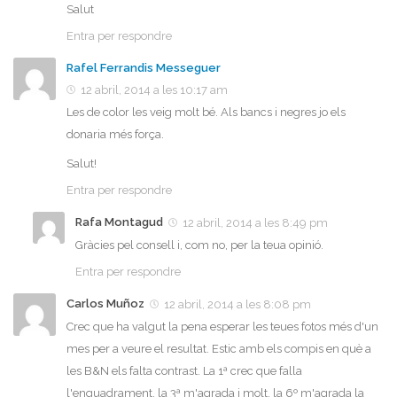
Salut
Entra per respondre
Rafel Ferrandis Messeguer
12 abril, 2014 a les 10:17 am
Les de color les veig molt bé. Als bancs i negres jo els
donaria més força.
Salut!
Entra per respondre
Rafa Montagud
12 abril, 2014 a les 8:49 pm
Gràcies pel consell i, com no, per la teua opinió.
Entra per respondre
Carlos Muñoz
12 abril, 2014 a les 8:08 pm
Crec que ha valgut la pena esperar les teues fotos més d'un
mes per a veure el resultat. Estic amb els compis en què a
les B&N els falta contrast. La 1ª crec que falla
l'enquadrament, la 3ª m'agrada i molt, la 6º m'agrada la