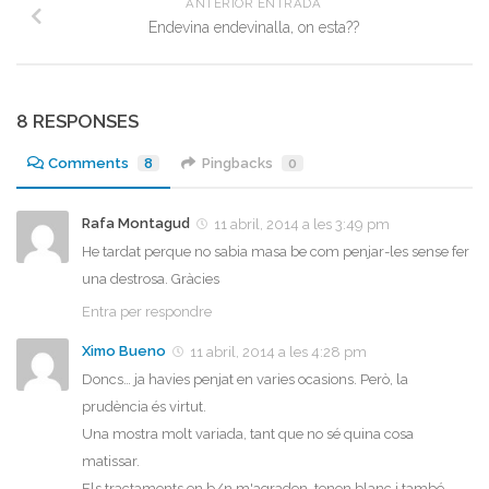
ANTERIOR ENTRADA
Endevina endevinalla, on esta??
8 RESPONSES
Comments
8
Pingbacks
0
Rafa Montagud
11 abril, 2014 a les 3:49 pm
He tardat perque no sabia masa be com penjar-les sense fer
una destrosa. Gràcies
Entra per respondre
Ximo Bueno
11 abril, 2014 a les 4:28 pm
Doncs… ja havies penjat en varies ocasions. Però, la
prudència és virtut.
Una mostra molt variada, tant que no sé quina cosa
matissar.
Els tractaments en b/n m'agraden, tenen blanc i també