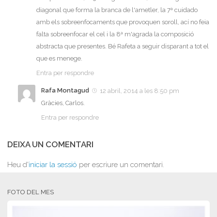
diagonal que forma la branca de l'ametler, la 7ª cuidado
amb els sobreenfocaments que provoquen soroll, ací no feia
falta sobreenfocar el cel i la 8ª m'agrada la composició
abstracta que presentes. Bé Rafeta a seguir disparant a tot el
que es menege.
Entra per respondre
Rafa Montagud
12 abril, 2014 a les 8:50 pm
Gràcies, Carlos.
Entra per respondre
DEIXA UN COMENTARI
Heu d'
iniciar la sessió
per escriure un comentari.
FOTO DEL MES