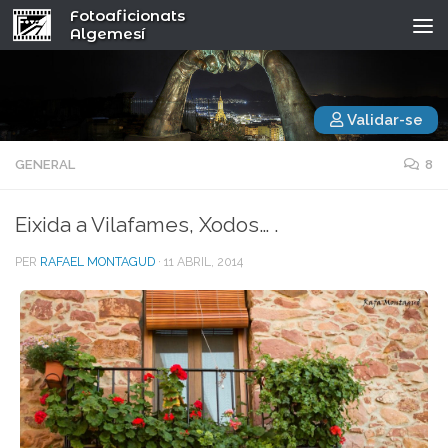
Fotoaficionats
Algemesí
Validar-se
GENERAL
8
Eixida a Vilafames, Xodos… .
PER
RAFAEL MONTAGUD
·
11 ABRIL, 2014