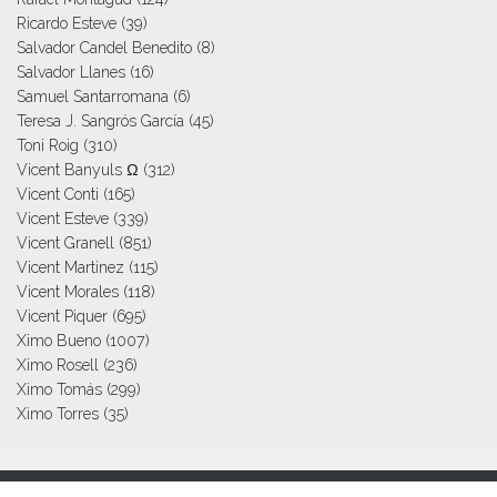
Ricardo Esteve
(39)
Salvador Candel Benedito
(8)
Salvador Llanes
(16)
Samuel Santarromana
(6)
Teresa J. Sangrós García
(45)
Toni Roig
(310)
Vicent Banyuls Ω
(312)
Vicent Conti
(165)
Vicent Esteve
(339)
Vicent Granell
(851)
Vicent Martinez
(115)
Vicent Morales
(118)
Vicent Piquer
(695)
Ximo Bueno
(1007)
Ximo Rosell
(236)
Ximo Tomás
(299)
Ximo Torres
(35)