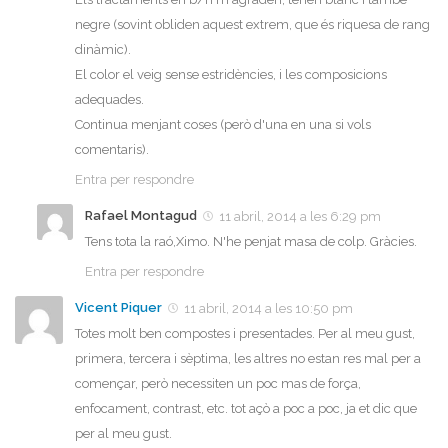
negre (sovint obliden aquest extrem, que és riquesa de rang
dinàmic).
El color el veig sense estridències, i les composicions
adequades.
Continua menjant coses (però d'una en una si vols
comentaris).
Entra per respondre
Rafael Montagud
11 abril, 2014 a les 6:29 pm
Tens tota la raó,Ximo. N'he penjat masa de colp. Gràcies.
Entra per respondre
Vicent Piquer
11 abril, 2014 a les 10:50 pm
Totes molt ben compostes i presentades. Per al meu gust,
primera, tercera i sèptima, les altres no estan res mal per a
començar, però necessiten un poc mas de força,
enfocament, contrast, etc. tot açò a poc a poc, ja et dic que
per al meu gust.