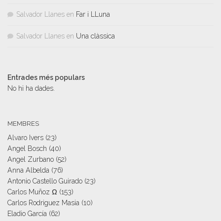
Salvador Llanes
en
Far i LLuna
Salvador Llanes
en
Una clàssica
Entrades més populars
No hi ha dades.
MEMBRES
Alvaro Ivers
(23)
Angel Bosch
(40)
Angel Zurbano
(52)
Anna Albelda
(76)
Antonio Castello Guirado
(23)
Carlos Muñoz Ω
(153)
Carlos Rodriguez Masia
(10)
Eladio García
(62)