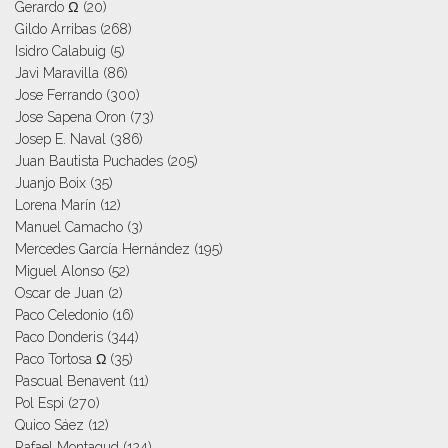
Gerardo Ω
(20)
Gildo Arribas
(268)
Isidro Calabuig
(5)
Javi Maravilla
(86)
Jose Ferrando
(300)
Jose Sapena Oron
(73)
Josep E. Naval
(386)
Juan Bautista Puchades
(205)
Juanjo Boix
(35)
Lorena Marín
(12)
Manuel Camacho
(3)
Mercedes García Hernández
(195)
Miguel Alonso
(52)
Oscar de Juan
(2)
Paco Celedonio
(16)
Paco Donderis
(344)
Paco Tortosa Ω
(35)
Pascual Benavent
(11)
Pol Espi
(270)
Quico Sáez
(12)
Rafael Montagud
(124)