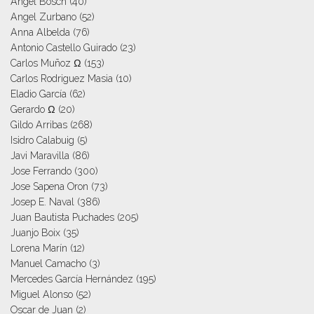
Angel Bosch
(40)
Angel Zurbano
(52)
Anna Albelda
(76)
Antonio Castello Guirado
(23)
Carlos Muñoz Ω
(153)
Carlos Rodriguez Masia
(10)
Eladio García
(62)
Gerardo Ω
(20)
Gildo Arribas
(268)
Isidro Calabuig
(5)
Javi Maravilla
(86)
Jose Ferrando
(300)
Jose Sapena Oron
(73)
Josep E. Naval
(386)
Juan Bautista Puchades
(205)
Juanjo Boix
(35)
Lorena Marín
(12)
Manuel Camacho
(3)
Mercedes García Hernández
(195)
Miguel Alonso
(52)
Oscar de Juan
(2)