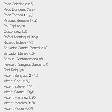
Paco Celedonio
(16)
Paco Donderis
(344)
Paco Tortosa Ω
(35)
Pascual Benavent
(11)
Pol Espi
(270)
Quico Sáez
(12)
Rafael Montagud
(124)
Ricardo Esteve
(39)
Salvador Candel Benedito
(8)
Salvador Llanes
(16)
Samuel Santarromana
(6)
Teresa J. Sangrós García
(45)
Toni Roig
(310)
Vicent Banyuls Ω
(312)
Vicent Conti
(165)
Vicent Esteve
(339)
Vicent Granell
(851)
Vicent Martinez
(115)
Vicent Morales
(118)
Vicent Piquer
(695)