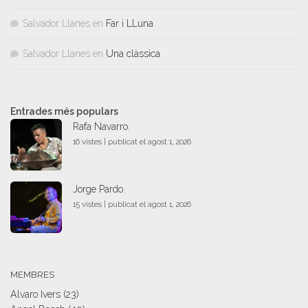
Salvador Llanes
en
Far i LLuna
Salvador Llanes
en
Una clàssica
Entrades més populars
Rafa Navarro.
16 vistes
|
publicat el agost 1, 2026
Jorge Pardo.
15 vistes
|
publicat el agost 1, 2026
MEMBRES
Alvaro Ivers
(23)