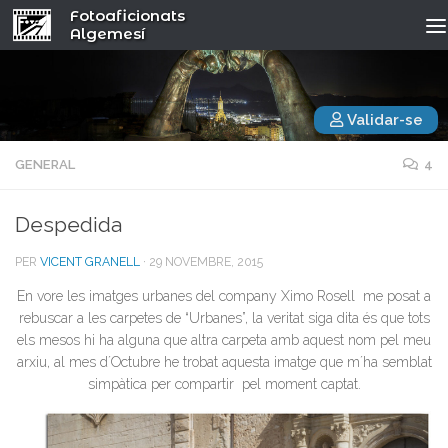
Fotoaficionats
Algemesí
Validar-se
GENERAL
4
Despedida
PER
VICENT GRANELL
·
29 NOVEMBRE, 2015
En vore les imatges urbanes del company Ximo Rosell me posat a
rebuscar a les carpetes de “Urbanes”, la veritat siga dita és que tots
els mesos hi ha alguna que altra carpeta amb aquest nom pel meu
arxiu, al mes d´Octubre he trobat aquesta imatge que m´ha semblat
simpàtica per compartir pel moment captat.