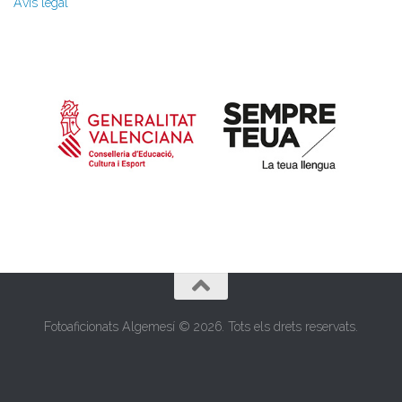
Avís legal
Fotoaficionats Algemesí © 2026. Tots els drets reservats.