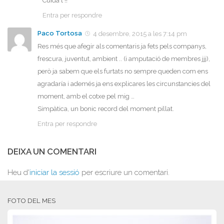
Cuida´t !!
Entra per respondre
Paco Tortosa
4 desembre, 2015 a les 7:14 pm
Res més que afegir als comentaris ja fets pels companys,
frescura, juventut, ambient .. (i amputació de membres jjj),
però ja sabem que els furtats no sempre queden com ens
agradaría i ademés ja ens explicares les circunstancies del
moment, amb el cotxe pel mig …
Simpàtica, un bonic record del moment pillat.
Entra per respondre
DEIXA UN COMENTARI
Heu d'
iniciar la sessió
per escriure un comentari.
FOTO DEL MES