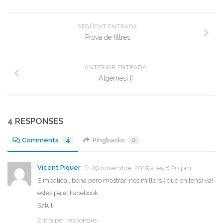
SEGÜENT ENTRADA
Prova de filtres
ANTERIOR ENTRADA
Algemesí II
4 RESPONSES
Comments
4
Pingbacks
0
Vicent Piquer
29 novembre, 2015 a les 8:26 pm
Simpática , bona pero mostrar-nos millors ( que en tens) va!
estes pa el Facebook.
Salut
Entra per respondre