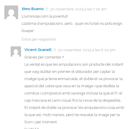
Ximo Bueno
30 novembre, 2015 a les 7:16 am
Lluminosa com la joventut!
Llàstima d'amputacions, però… quan és furtat no pots exigir.
Guapa!
Entra per respondre
Vicent Granell
30 novembre, 2015 a les 6:02 pm
Gràcies per comentar !!
La veritat és que les amputacions son producte del instant
que vaig dubtar en premer el obturador per captar la
imatge que ja tenia enmarcada, el dubte el va provocar la
aparició del cotxe que veus en la imatge i que desfeia la
comitiva i composició amb xaranga inclosa la que al fí i al
cap marcava el camí visual fins la novia de la despedida.
El instant de dubte va provocar les amputacions cosa amb
la que sóc molt manios, però he rescatat la image per la
llum i pel moment.