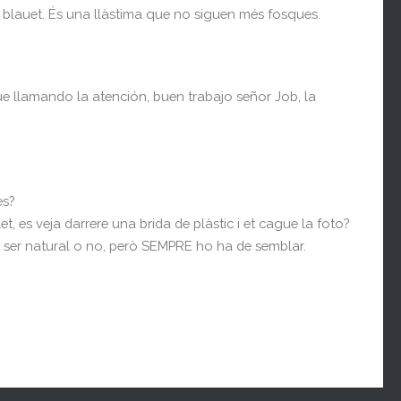
l blauet. És una llàstima que no siguen més fosques.
gue llamando la atención, buen trabajo señor Job, la
es?
et, es veja darrere una brida de plàstic i et cague la foto?
t ser natural o no, però SEMPRE ho ha de semblar.