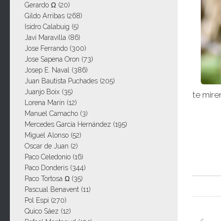
Gerardo Ω
(20)
Gildo Arribas
(268)
Isidro Calabuig
(5)
Javi Maravilla
(86)
Jose Ferrando
(300)
Jose Sapena Oron
(73)
Josep E. Naval
(386)
Juan Bautista Puchades
(205)
Juanjo Boix
(35)
te mire
Lorena Marín
(12)
Manuel Camacho
(3)
Mercedes García Hernández
(195)
Miguel Alonso
(52)
Oscar de Juan
(2)
Paco Celedonio
(16)
Paco Donderis
(344)
Paco Tortosa Ω
(35)
Pascual Benavent
(11)
Pol Espi
(270)
Quico Sáez
(12)