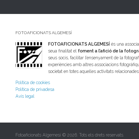
FOTOAFICIONATS ALGEMESÍ
FOTOAFICIONATS ALGEMESÍ
és una associac
seua finalitat el
foment a l’afició de la fotogr
seus socis, facilitar l’ensenyament de la fotografi
experiències amb altres associacions fotogràfiqu
societat en totes aquelles activitats relacionade
Política de cookies
Política de privadesa
Avís legal
Fotoaficionats Algemesí © 2026. Tots els drets reservats.