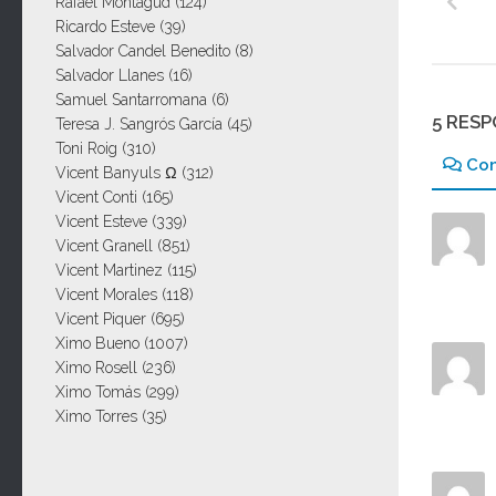
Rafael Montagud
(124)
Ricardo Esteve
(39)
Salvador Candel Benedito
(8)
Salvador Llanes
(16)
Samuel Santarromana
(6)
5 RES
Teresa J. Sangrós García
(45)
Toni Roig
(310)
Co
Vicent Banyuls Ω
(312)
Vicent Conti
(165)
Vicent Esteve
(339)
Vicent Granell
(851)
Vicent Martinez
(115)
Vicent Morales
(118)
Vicent Piquer
(695)
Ximo Bueno
(1007)
Ximo Rosell
(236)
Ximo Tomás
(299)
Ximo Torres
(35)