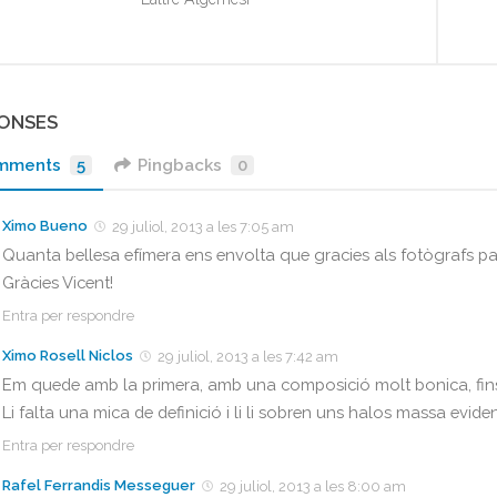
PONSES
mments
5
Pingbacks
0
Ximo Bueno
29 juliol, 2013 a les 7:05 am
Quanta bellesa efímera ens envolta que gracies als fotògrafs pa
Gràcies Vicent!
Entra per respondre
Ximo Rosell Niclos
29 juliol, 2013 a les 7:42 am
Em quede amb la primera, amb una composició molt bonica, fins
Li falta una mica de definició i li li sobren uns halos massa eviden
Entra per respondre
Rafel Ferrandis Messeguer
29 juliol, 2013 a les 8:00 am