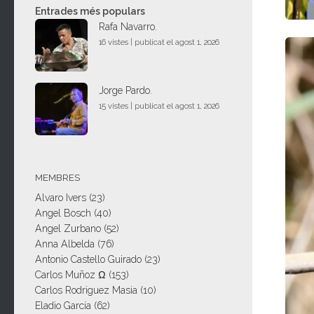
Entrades més populars
Rafa Navarro.
16 vistes
|
publicat el agost 1, 2026
Jorge Pardo.
15 vistes
|
publicat el agost 1, 2026
MEMBRES
Alvaro Ivers
(23)
Angel Bosch
(40)
Angel Zurbano
(52)
Anna Albelda
(76)
Antonio Castello Guirado
(23)
Carlos Muñoz Ω
(153)
Carlos Rodriguez Masia
(10)
Eladio García
(62)