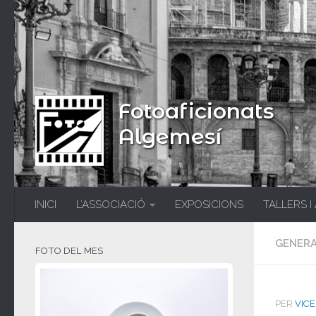
Fotoaficionats
Algemesí
INICI
L’ASSOCIACIÓ
EXPOSICIONS
TALLERS I
GENER
FOTO DEL MES
PER
VICE