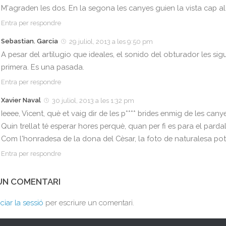
M'agraden les dos. En la segona les canyes guien la vista cap a
Entra per respondre
Sebastian. Garcia
29 juliol, 2013 a les 9:50 pm
A pesar del artilugio que ideales, el sonido del obturador les si
primera. Es una pasada.
Entra per respondre
Xavier Naval
30 juliol, 2013 a les 1:32 pm
Ieeee, Vicent, què et vaig dir de les p**** brides enmig de les cany
Quin trellat té esperar hores perquè, quan per fi es para el pardal
Com l'honradesa de la dona del Cèsar, la foto de naturalesa po
Entra per respondre
 UN COMENTARI
iciar la sessió
per escriure un comentari.