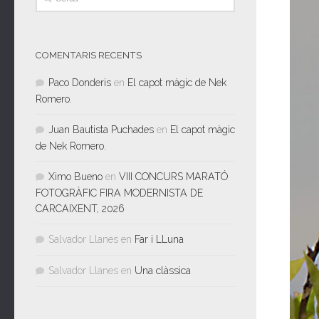
COMENTARIS RECENTS
Paco Donderis
en
El capot màgic de Nek
Romero.
Juan Bautista Puchades
en
El capot màgic
de Nek Romero.
Ximo Bueno
en
VIII CONCURS MARATÓ
FOTOGRÀFIC FIRA MODERNISTA DE
CARCAIXENT, 2026
Salvador Llanes
en
Far i LLuna
Salvador Llanes
en
Una clàssica