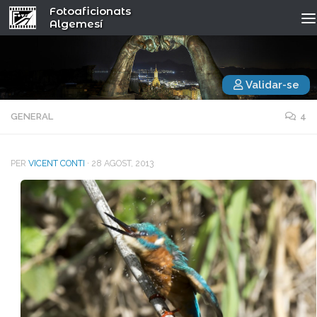
Fotoaficionats
Algemesí
Validar-se
GENERAL
4
PER
VICENT CONTI
·
28 AGOST, 2013