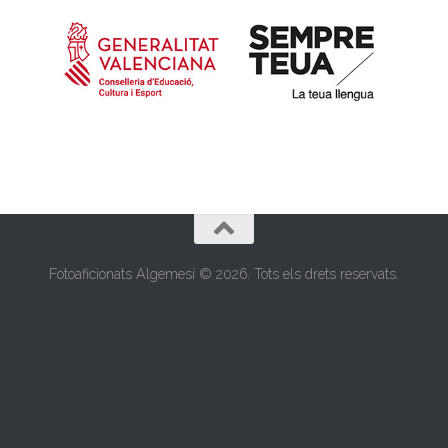
Fotoaficionats Algemesí © 2026. Tots els drets reservats.