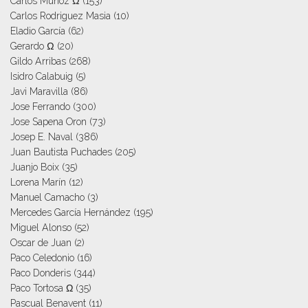
Carlos Muñoz Ω
(153)
Carlos Rodriguez Masia
(10)
Eladio García
(62)
Gerardo Ω
(20)
Gildo Arribas
(268)
Isidro Calabuig
(5)
Javi Maravilla
(86)
Jose Ferrando
(300)
Jose Sapena Oron
(73)
Josep E. Naval
(386)
Juan Bautista Puchades
(205)
Juanjo Boix
(35)
Lorena Marín
(12)
Manuel Camacho
(3)
Mercedes García Hernández
(195)
Miguel Alonso
(52)
Oscar de Juan
(2)
Paco Celedonio
(16)
Paco Donderis
(344)
Paco Tortosa Ω
(35)
Pascual Benavent
(11)