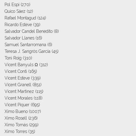
Pol Espi
(270)
Quico Sáez
(12)
Rafael Montagud
(124)
Ricardo Esteve
(39)
Salvador Candel Benedito
(8)
Salvador Llanes
(16)
Samuel Santarromana
(6)
Teresa J. Sangrós García
(45)
Toni Roig
(310)
Vicent Banyuls Ω
(312)
Vicent Conti
(165)
Vicent Esteve
(339)
Vicent Granell
(851)
Vicent Martinez
(115)
Vicent Morales
(118)
Vicent Piquer
(695)
Ximo Bueno
(1007)
Ximo Rosell
(236)
Ximo Tomás
(299)
Ximo Torres
(35)