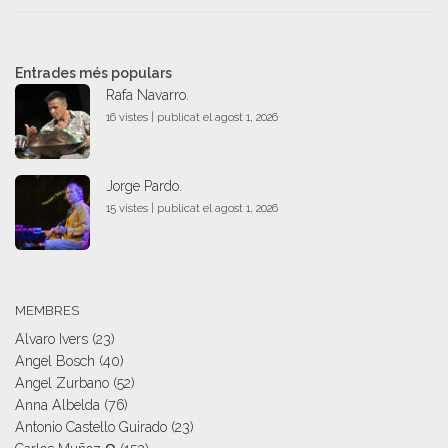
Entrades més populars
Rafa Navarro.
16 vistes
|
publicat el agost 1, 2026
Jorge Pardo.
15 vistes
|
publicat el agost 1, 2026
MEMBRES
Alvaro Ivers
(23)
Angel Bosch
(40)
Angel Zurbano
(52)
Anna Albelda
(76)
Antonio Castello Guirado
(23)