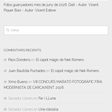
Fotos guanyadores mes de juny de 2026. Dalt - Autor: Vicent
Piquer Baix - Autor: Vicent Esteve
COMENTARIS RECENTS
Paco Donderis
en
El capot màgic de Nek Romero.
Juan Bautista Puchades
en
El capot màgic de Nek Romero.
Ximo Bueno
en
VIII CONCURS MARATÓ FOTOGRÀFIC FIRA
MODERNISTA DE CARCAIXENT, 2026
Salvador Llanes
en
Far i LLuna
Salvador Llanes
en
Una clàssica