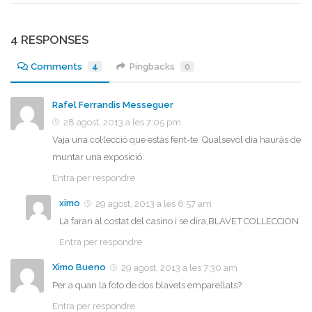
4 RESPONSES
Comments
4
Pingbacks
0
Rafel Ferrandis Messeguer
28 agost, 2013 a les 7:05 pm
Vaja una col·lecció que estàs fent-te. Qualsevol dia hauràs de
muntar una exposició.
Entra per respondre
ximo
29 agost, 2013 a les 6:57 am
La faran al costat del casino i se dira,BLAVET COLLECCION
Entra per respondre
Ximo Bueno
29 agost, 2013 a les 7:30 am
Per a quan la foto de dos blavets emparellats?
Entra per respondre