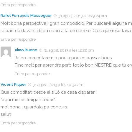
Entra per respondre
Rafel Ferrandis Messeguer
31 agost, 2013 a les 9:24 am
Molt bona perspectiva i gran composició. Per buscar-li alguna m
la part de davant i blau i cian a la de darrere. Crec que resultar
Entra per respondre
Ximo Bueno
31 agost, 2013 a les 12:22 pm
Ja ho comentarem a poc a poc en passar bous.
Tinc molt per aprendre però tot lo bon MESTRE que tu er
Entra per respondre
Vicent Piquer
31 agost, 2013 a les 10:34 am
Que comoditat! desde el silló de casa disparar i
"aqui me las traigan todas".
mol bona , guardala pa concurs.
salut
Entra per respondre