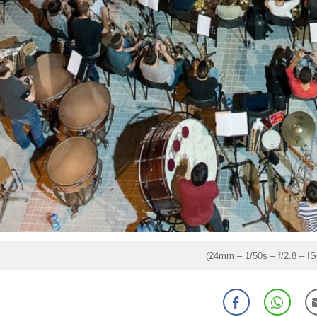
(24mm – 1/50s – f/2.8 – I