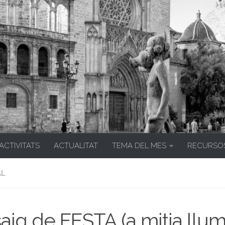
 ACTIVITATS
ACTUALITAT
TEMA DEL MES
RECURSO
AL
aig de FESTA (a mitja llum