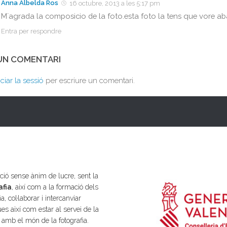
Anna Albelda Ros
16 octubre, 2013 a les 5:17 pm
M´agrada la composicio de la foto.esta foto la tens que vore ab
Entra per respondre
 UN COMENTARI
iciar la sessió
per escriure un comentari.
ió sense ànim de lucre, sent la
afia
, així com a la formació dels
a, col·laborar i intercanviar
es així com estar al servei de la
s amb el món de la fotografia.