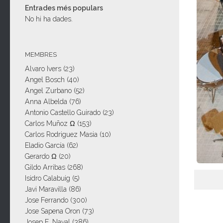
Entrades més populars
No hi ha dades.
MEMBRES
Alvaro Ivers
(23)
Angel Bosch
(40)
Angel Zurbano
(52)
Anna Albelda
(76)
Antonio Castello Guirado
(23)
Carlos Muñoz Ω
(153)
Carlos Rodriguez Masia
(10)
Eladio García
(62)
Gerardo Ω
(20)
Gildo Arribas
(268)
Isidro Calabuig
(5)
Javi Maravilla
(86)
Jose Ferrando
(300)
Jose Sapena Oron
(73)
Josep E. Naval
(386)