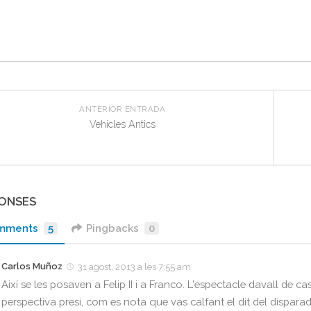
ANTERIOR ENTRADA
Vehicles Antics
PONSES
mments
5
Pingbacks
0
Carlos Muñoz
31 agost, 2013 a les 7:55 am
Així se les posaven a Felip II i a Franco. L'espectacle davall de ca
perspectiva presi, com es nota que vas calfant el dit del dispara