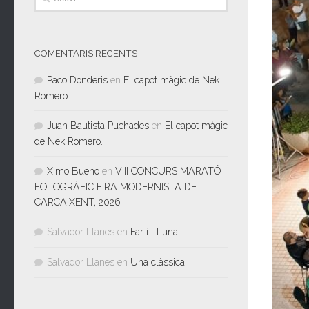
COMENTARIS RECENTS
Paco Donderis
en
El capot màgic de Nek
Romero.
Juan Bautista Puchades
en
El capot màgic
de Nek Romero.
Ximo Bueno
en
VIII CONCURS MARATÓ
FOTOGRÀFIC FIRA MODERNISTA DE
CARCAIXENT, 2026
Salvador Llanes
en
Far i LLuna
Salvador Llanes
en
Una clàssica