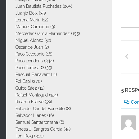
Juan Bautista Puchades
(205)
Juanjo Boix
(35)
Lorena Marín
(12)
Manuel Camacho
(3)
Mercedes García Hernández
(195)
Miguel Alonso
(52)
Oscar de Juan
(2)
Paco Celedonio
(16)
Paco Donderis
(344)
Paco Tortosa Ω
(35)
Pascual Benavent
(11)
Pol Espi
(270)
Quico Sáez
(12)
5 RES
Rafael Montagud
(124)
Co
Ricardo Esteve
(39)
Salvador Candel Benedito
(8)
Salvador Llanes
(16)
Samuel Santarromana
(6)
Teresa J. Sangrós García
(45)
Toni Roig
(310)