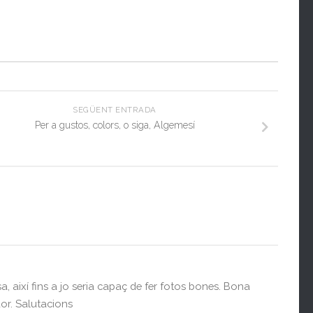
SEGÜENT ENTRADA
Per a gustos, colors, o siga, Algemesí
sa, així fins a jo seria capaç de fer fotos bones. Bona
dor. Salutacions