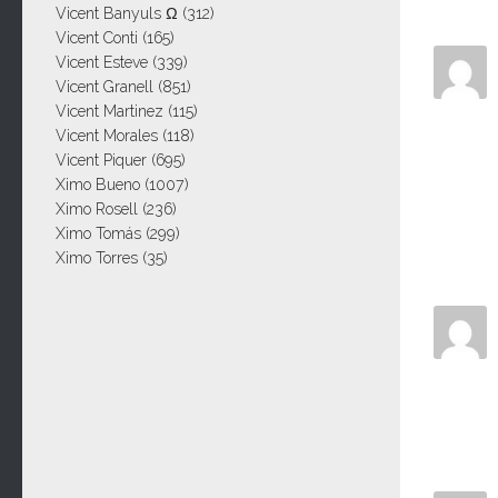
Vicent Banyuls Ω
(312)
Vicent Conti
(165)
Vicent Esteve
(339)
Vicent Granell
(851)
Vicent Martinez
(115)
Vicent Morales
(118)
Vicent Piquer
(695)
Ximo Bueno
(1007)
Ximo Rosell
(236)
Ximo Tomás
(299)
Ximo Torres
(35)