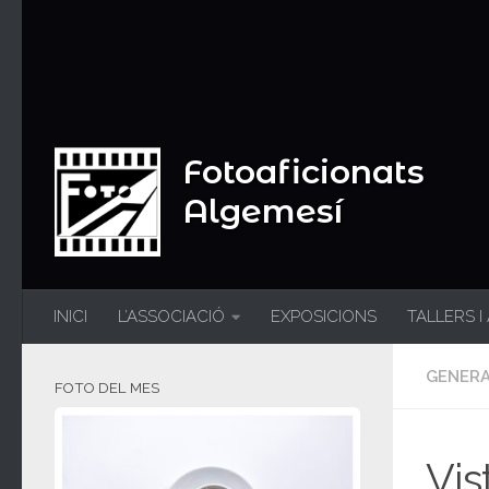
Fotoaficionats
Algemesí
INICI
L’ASSOCIACIÓ
EXPOSICIONS
TALLERS I
GENER
FOTO DEL MES
Vis