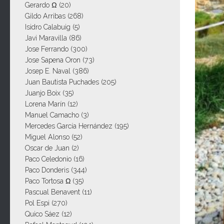
Gerardo Ω
(20)
Gildo Arribas
(268)
Isidro Calabuig
(5)
Javi Maravilla
(86)
Jose Ferrando
(300)
Jose Sapena Oron
(73)
Josep E. Naval
(386)
Juan Bautista Puchades
(205)
Juanjo Boix
(35)
Lorena Marín
(12)
Manuel Camacho
(3)
Mercedes García Hernández
(195)
Miguel Alonso
(52)
Oscar de Juan
(2)
Paco Celedonio
(16)
Paco Donderis
(344)
Paco Tortosa Ω
(35)
Pascual Benavent
(11)
Pol Espi
(270)
Quico Sáez
(12)