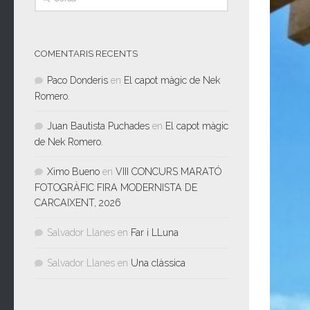
COMENTARIS RECENTS
Paco Donderis
en
El capot màgic de Nek
Romero.
Juan Bautista Puchades
en
El capot màgic
de Nek Romero.
Ximo Bueno
en
VIII CONCURS MARATÓ
FOTOGRÀFIC FIRA MODERNISTA DE
CARCAIXENT, 2026
Salvador Llanes
en
Far i LLuna
Salvador Llanes
en
Una clàssica