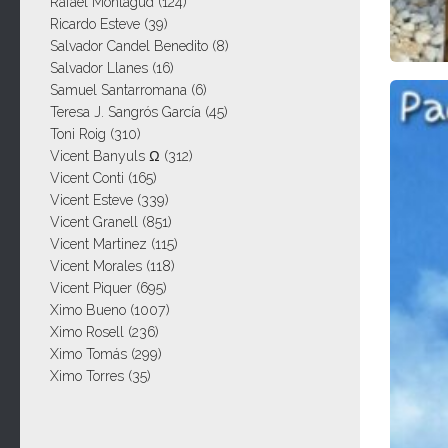
Rafael Montagud
(124)
Ricardo Esteve
(39)
Salvador Candel Benedito
(8)
Salvador Llanes
(16)
Samuel Santarromana
(6)
Teresa J. Sangrós García
(45)
Toni Roig
(310)
Vicent Banyuls Ω
(312)
Vicent Conti
(165)
Vicent Esteve
(339)
Vicent Granell
(851)
Vicent Martinez
(115)
Vicent Morales
(118)
Vicent Piquer
(695)
Ximo Bueno
(1007)
Ximo Rosell
(236)
Ximo Tomás
(299)
Ximo Torres
(35)