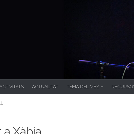
 ACTIVITATS
ACTUALITAT
TEMA DEL MES
RECURSO
AL
t a Xàbia…