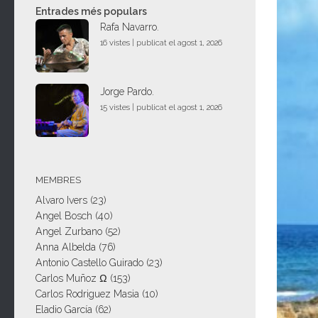
Entrades més populars
Rafa Navarro.
16 vistes
|
publicat el agost 1, 2026
Jorge Pardo.
15 vistes
|
publicat el agost 1, 2026
MEMBRES
Alvaro Ivers
(23)
Angel Bosch
(40)
Angel Zurbano
(52)
Anna Albelda
(76)
Antonio Castello Guirado
(23)
Carlos Muñoz Ω
(153)
Carlos Rodriguez Masia
(10)
Eladio García
(62)