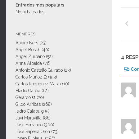
Entrades més populars
No hi ha dades.
MEMBRES
Alvaro Ivers
(23)
Angel Bosch
(40)
4 RES
Angel Zurbano
(52)
Anna Albelda
(76)
Co
Antonio Castello Guirado
(23)
Carlos Muñoz Ω
(153)
Carlos Rodriguez Masia
(10)
Eladio García
(62)
Gerardo Ω
(20)
Gildo Arribas
(268)
Isidro Calabuig
(5)
Javi Maravilla
(86)
Jose Ferrando
(300)
Jose Sapena Oron
(73)
Josep E. Naval
(386)