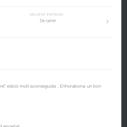
SEGÜENT ENTRADA
… De carrer
ibre", edició molt aconseguida … Enhorabona, un bon
t encertat.