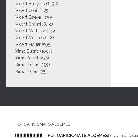
Vicent Banyuls Ω
(312)
Vicent Conti
(165)
Vicent Esteve
(339)
Vicent Granell
(851)
Vicent Martinez
(115)
Vicent Morales
(118)
Vicent Piquer
(695)
Ximo Bueno
(1007)
Ximo Rosell
(236)
Ximo Tomás
(299)
Ximo Torres
(35)
FOTOAFICIONATS ALGEMESÍ
FOTOAFICIONATS ALGEMESÍ
és una associac