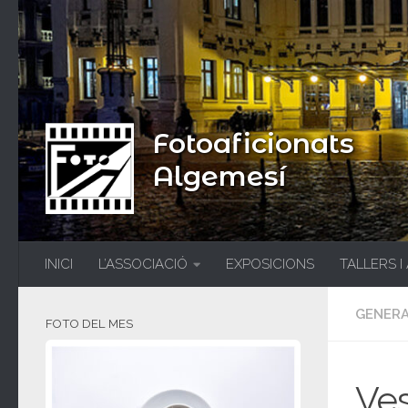
Fotoaficionats
Algemesí
INICI
L’ASSOCIACIÓ
EXPOSICIONS
TALLERS I
GENER
FOTO DEL MES
Ve