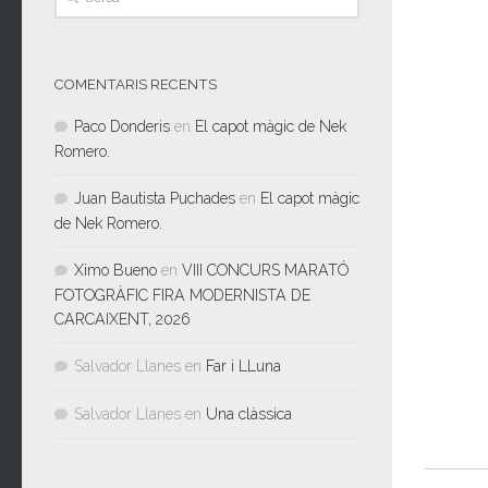
COMENTARIS RECENTS
Paco Donderis
en
El capot màgic de Nek
Romero.
Juan Bautista Puchades
en
El capot màgic
de Nek Romero.
Ximo Bueno
en
VIII CONCURS MARATÓ
FOTOGRÀFIC FIRA MODERNISTA DE
CARCAIXENT, 2026
Salvador Llanes
en
Far i LLuna
Salvador Llanes
en
Una clàssica