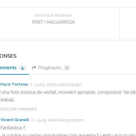
ANTERIOR ENTRADA
PORT I MALVARROSA
PONSES
mments
4
Pingbacks
0
Paco Tortosa
1 juny, 2018 a les 6:24 pm
Una foto bonica de veritat, moment apropiat, composició "de ll
treball.
Entra per respondre
Vicent Granell
1 juny, 2018 a les 9:08 pm
Fantàstica !!
Ja voldria jo captar una imatge com aquesta !! I amb un b/n mol