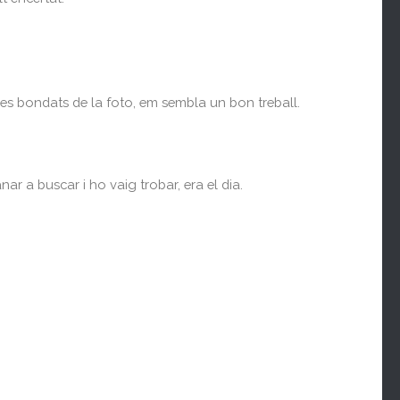
es bondats de la foto, em sembla un bon treball.
ar a buscar i ho vaig trobar, era el dia.