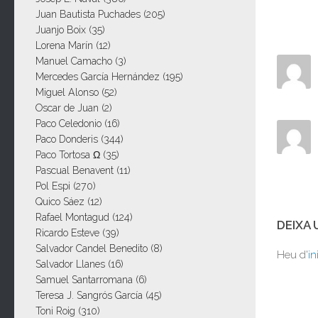
Juan Bautista Puchades
(205)
Juanjo Boix
(35)
Lorena Marín
(12)
Manuel Camacho
(3)
Mercedes García Hernández
(195)
Miguel Alonso
(52)
Oscar de Juan
(2)
Paco Celedonio
(16)
Paco Donderis
(344)
Paco Tortosa Ω
(35)
Pascual Benavent
(11)
Pol Espi
(270)
Quico Sáez
(12)
Rafael Montagud
(124)
DEIXA
Ricardo Esteve
(39)
Salvador Candel Benedito
(8)
Heu d'
in
Salvador Llanes
(16)
Samuel Santarromana
(6)
Teresa J. Sangrós García
(45)
Toni Roig
(310)