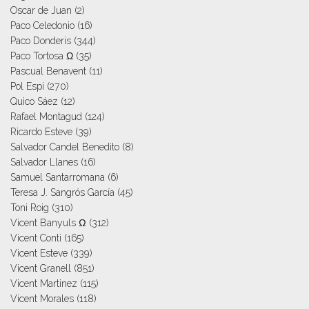
Oscar de Juan
(2)
Paco Celedonio
(16)
Paco Donderis
(344)
Paco Tortosa Ω
(35)
Pascual Benavent
(11)
Pol Espi
(270)
Quico Sáez
(12)
Rafael Montagud
(124)
Ricardo Esteve
(39)
Salvador Candel Benedito
(8)
Salvador Llanes
(16)
Samuel Santarromana
(6)
Teresa J. Sangrós García
(45)
Toni Roig
(310)
Vicent Banyuls Ω
(312)
Vicent Conti
(165)
Vicent Esteve
(339)
Vicent Granell
(851)
Vicent Martinez
(115)
Vicent Morales
(118)