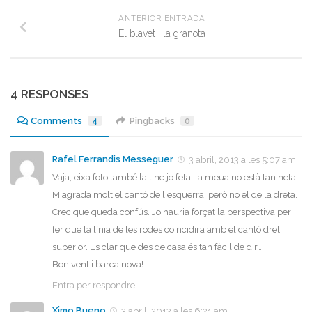
ANTERIOR ENTRADA
El blavet i la granota
4 RESPONSES
Comments
4
Pingbacks
0
Rafel Ferrandis Messeguer
3 abril, 2013 a les 5:07 am
Vaja, eixa foto també la tinc jo feta.La meua no està tan neta.
M'agrada molt el cantó de l'esquerra, però no el de la dreta.
Crec que queda confús. Jo hauria forçat la perspectiva per
fer que la línia de les rodes coincidira amb el cantó dret
superior. És clar que des de casa és tan fàcil de dir…
Bon vent i barca nova!
Entra per respondre
Ximo Bueno
3 abril, 2013 a les 6:21 am