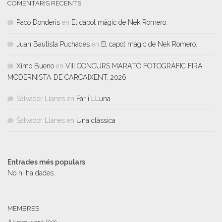
COMENTARIS RECENTS
Paco Donderis
en
El capot màgic de Nek Romero.
Juan Bautista Puchades
en
El capot màgic de Nek Romero.
Ximo Bueno
en
VIII CONCURS MARATÓ FOTOGRÀFIC FIRA
MODERNISTA DE CARCAIXENT, 2026
Salvador Llanes
en
Far i LLuna
Salvador Llanes
en
Una clàssica
Entrades més populars
No hi ha dades.
MEMBRES