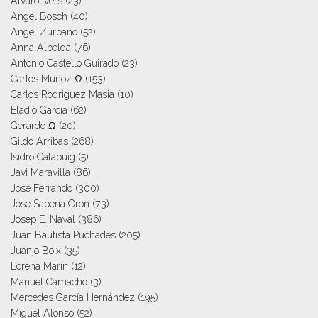
Alvaro Ivers
(23)
Angel Bosch
(40)
Angel Zurbano
(52)
Anna Albelda
(76)
Antonio Castello Guirado
(23)
Carlos Muñoz Ω
(153)
Carlos Rodriguez Masia
(10)
Eladio García
(62)
Gerardo Ω
(20)
Gildo Arribas
(268)
Isidro Calabuig
(5)
Javi Maravilla
(86)
Jose Ferrando
(300)
Jose Sapena Oron
(73)
Josep E. Naval
(386)
Juan Bautista Puchades
(205)
Juanjo Boix
(35)
Lorena Marín
(12)
Manuel Camacho
(3)
Mercedes García Hernández
(195)
Miguel Alonso
(52)