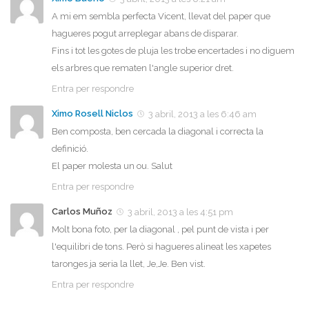
A mi em sembla perfecta Vicent, llevat del paper que
hagueres pogut arreplegar abans de disparar.
Fins i tot les gotes de pluja les trobe encertades i no diguem
els arbres que rematen l'angle superior dret.
Entra per respondre
Ximo Rosell Niclos
3 abril, 2013 a les 6:46 am
Ben composta, ben cercada la diagonal i correcta la
definició.
El paper molesta un ou. Salut
Entra per respondre
Carlos Muñoz
3 abril, 2013 a les 4:51 pm
Molt bona foto, per la diagonal , pel punt de vista i per
l'equilibri de tons. Però si hagueres alineat les xapetes
taronges ja seria la llet, Je,Je. Ben vist.
Entra per respondre