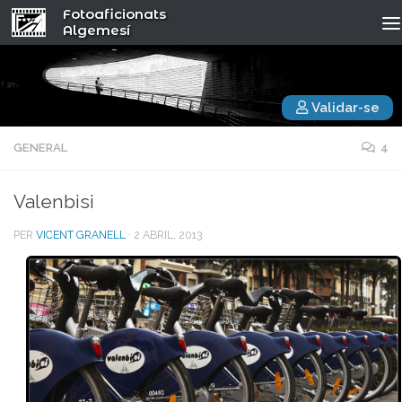
Fotoaficionats
Algemesí
Validar-se
GENERAL
4
Valenbisi
PER
VICENT GRANELL
·
2 ABRIL, 2013