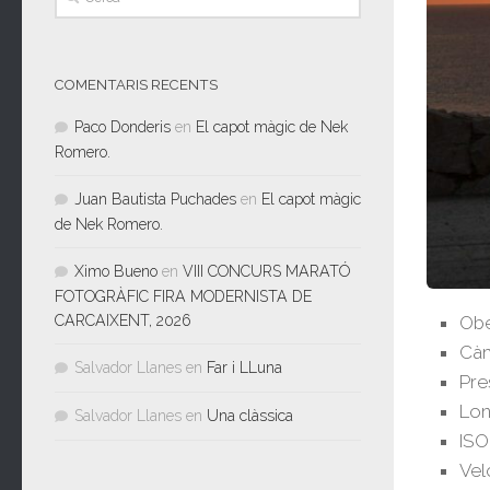
COMENTARIS RECENTS
Paco Donderis
en
El capot màgic de Nek
Romero.
Juan Bautista Puchades
en
El capot màgic
de Nek Romero.
Ximo Bueno
en
VIII CONCURS MARATÓ
FOTOGRÀFIC FIRA MODERNISTA DE
CARCAIXENT, 2026
Obe
Càm
Salvador Llanes
en
Far i LLuna
Pre
Lon
Salvador Llanes
en
Una clàssica
ISO
Vel