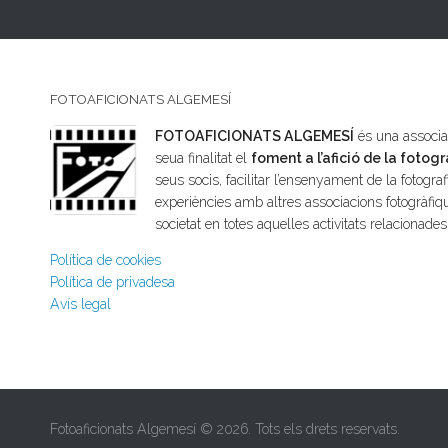
FOTOAFICIONATS ALGEMESÍ
FOTOAFICIONATS ALGEMESÍ
és una associac
seua finalitat el
foment a l’afició de la fotogr
seus socis, facilitar l’ensenyament de la fotografi
experiències amb altres associacions fotogràfiqu
societat en totes aquelles activitats relacionade
Política de cookies
Política de privadesa
Avís legal
Fotoaficionats Algemesí © 2026. Tots els drets reservats.