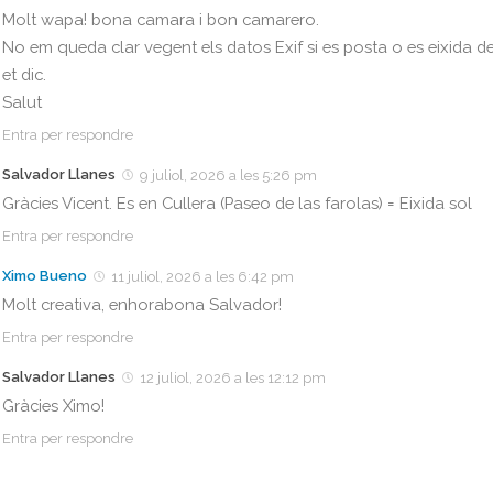
Molt wapa! bona camara i bon camarero.
No em queda clar vegent els datos Exif si es posta o es eixida de
et dic.
Salut
Entra per respondre
Salvador Llanes
9 juliol, 2026 a les 5:26 pm
Gràcies Vicent. Es en Cullera (Paseo de las farolas) = Eixida sol
Entra per respondre
Ximo Bueno
11 juliol, 2026 a les 6:42 pm
Molt creativa, enhorabona Salvador!
Entra per respondre
Salvador Llanes
12 juliol, 2026 a les 12:12 pm
Gràcies Ximo!
Entra per respondre