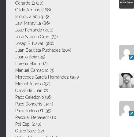
Gerardo Ω
(20)
Gildo Arribas
(268)
Isidro Calabuig
(5)
Javi Maravilla
(86)
Jose Ferrando
(300)
Jose Sapena Oron
(73)
Josep E. Naval
(386)
Juan Bautista Puchades
(205)
Juanjo Boix
(35)
Lorena Marín
(12)
Manuel Camacho
(3)
Mercedes García Hernández
(195)
Miguel Alonso
(52)
Oscar de Juan
(2)
Paco Celedonio
(16)
Paco Donderis
(344)
Paco Tortosa Ω
(35)
Pascual Benavent
(11)
Pol Espi
(270)
Quico Sáez
(12)