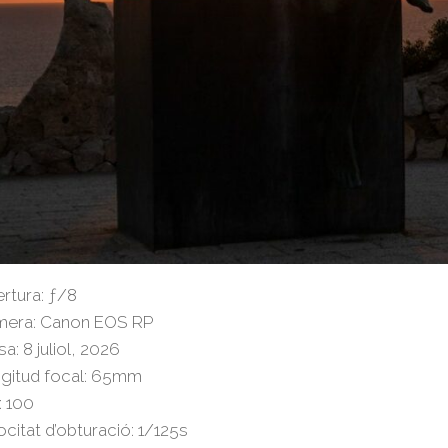
rtura: ƒ/8
era: Canon EOS RP
sa: 8 juliol, 2026
gitud focal: 65mm
: 100
ocitat d’obturació: 1/125s