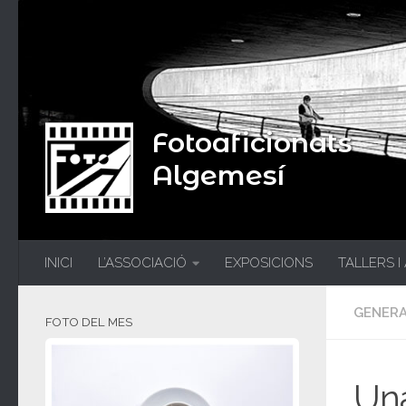
Fotoaficionats
Algemesí
INICI
L’ASSOCIACIÓ
EXPOSICIONS
TALLERS I
GENER
FOTO DEL MES
Una