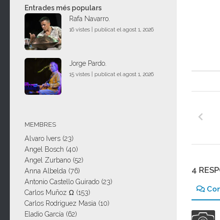
Entrades més populars
Rafa Navarro.
16 vistes
|
publicat el agost 1, 2026
Jorge Pardo.
15 vistes
|
publicat el agost 1, 2026
MEMBRES
Alvaro Ivers
(23)
Angel Bosch
(40)
Angel Zurbano
(52)
4 RES
Anna Albelda
(76)
Antonio Castello Guirado
(23)
Co
Carlos Muñoz Ω
(153)
Carlos Rodriguez Masia
(10)
Eladio García
(62)