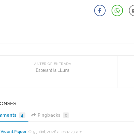
ANTERIOR ENTRADA
Esperant la LLuna
PONSES
mments
4
Pingbacks
0
Vicent Piquer
9 juliol, 2026 a les 12:27 am