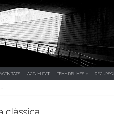
 ACTIVITATS
ACTUALITAT
TEMA DEL MES
RECURSO
AL
 clàssica