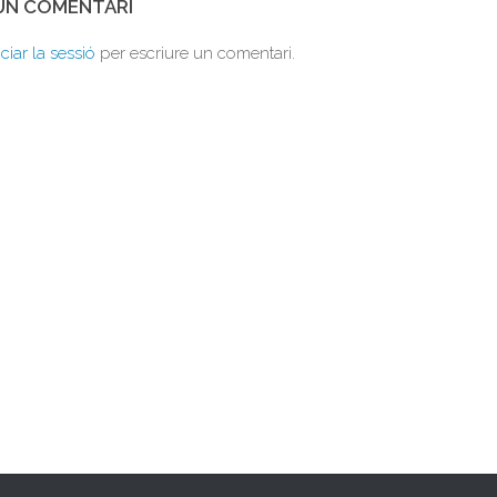
 UN COMENTARI
iciar la sessió
per escriure un comentari.