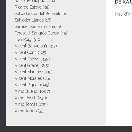
Rafael Montagud
(124)
DEIXA
Ricardo Esteve
(39)
Salvador Candel Benedito
(8)
Heu d'
in
Salvador Llanes
(16)
Samuel Santarromana
(6)
Teresa J. Sangrós García
(45)
Toni Roig
(310)
Vicent Banyuls Ω
(312)
Vicent Conti
(165)
Vicent Esteve
(339)
Vicent Granell
(851)
Vicent Martinez
(115)
Vicent Morales
(118)
Vicent Piquer
(695)
Ximo Bueno
(1007)
Ximo Rosell
(236)
Ximo Tomás
(299)
Ximo Torres
(35)