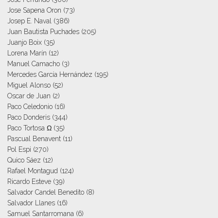
Jose Sapena Oron
(73)
Josep E. Naval
(386)
Juan Bautista Puchades
(205)
Juanjo Boix
(35)
Lorena Marín
(12)
Manuel Camacho
(3)
Mercedes García Hernández
(195)
Miguel Alonso
(52)
Oscar de Juan
(2)
Paco Celedonio
(16)
Paco Donderis
(344)
Paco Tortosa Ω
(35)
Pascual Benavent
(11)
Pol Espi
(270)
Quico Sáez
(12)
Rafael Montagud
(124)
Ricardo Esteve
(39)
Salvador Candel Benedito
(8)
Salvador Llanes
(16)
Samuel Santarromana
(6)