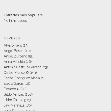
Entrades més populars
No hi ha dades.
MEMBRES
Alvaro Ivers
(23)
Angel Bosch
(40)
Angel Zurbano
(52)
Anna Albelda
(76)
Antonio Castello Guirado
(23)
Carlos Muñoz Ω
(153)
Carlos Rodriguez Masia
(10)
Eladio García
(62)
Gerardo Ω
(20)
Gildo Arribas
(268)
Isidro Calabuig
(5)
Javi Maravilla
(86)
Jose Ferrando
(300)