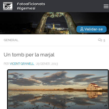
Fotoaficionats
Algemesí
Validar-se
GENERAL
5
Un tomb per la marjal
PER
VICENT GRANELL
·
29 GENER, 2013