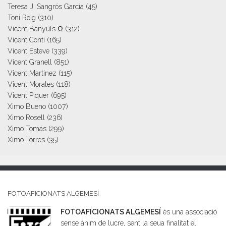
Teresa J. Sangrós García
(45)
Toni Roig
(310)
Vicent Banyuls Ω
(312)
Vicent Conti
(165)
Vicent Esteve
(339)
Vicent Granell
(851)
Vicent Martinez
(115)
Vicent Morales
(118)
Vicent Piquer
(695)
Ximo Bueno
(1007)
Ximo Rosell
(236)
Ximo Tomás
(299)
Ximo Torres
(35)
FOTOAFICIONATS ALGEMESÍ
FOTOAFICIONATS ALGEMESÍ
és una associació
sense ànim de lucre, sent la seua finalitat el