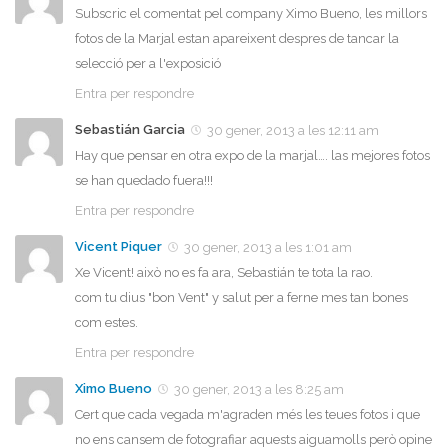
Subscric el comentat pel company Ximo Bueno, les millors
fotos de la Marjal estan apareixent despres de tancar la
selecció per a l'exposició
Entra per respondre
Sebastián Garcia
30 gener, 2013 a les 12:11 am
Hay que pensar en otra expo de la marjal…. las mejores fotos
se han quedado fuera!!!
Entra per respondre
Vicent Piquer
30 gener, 2013 a les 1:01 am
Xe Vicent! això no es fa ara, Sebastián te tota la rao.
com tu dius "bon Vent" y salut per a ferne mes tan bones
com estes.
Entra per respondre
Ximo Bueno
30 gener, 2013 a les 8:25 am
Cert que cada vegada m'agraden més les teues fotos i que
no ens cansem de fotografiar aquests aiguamolls però opine