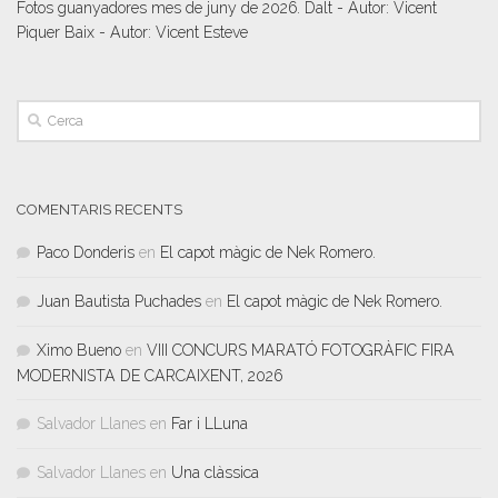
Fotos guanyadores mes de juny de 2026. Dalt - Autor: Vicent
Piquer Baix - Autor: Vicent Esteve
COMENTARIS RECENTS
Paco Donderis
en
El capot màgic de Nek Romero.
Juan Bautista Puchades
en
El capot màgic de Nek Romero.
Ximo Bueno
en
VIII CONCURS MARATÓ FOTOGRÀFIC FIRA
MODERNISTA DE CARCAIXENT, 2026
Salvador Llanes
en
Far i LLuna
Salvador Llanes
en
Una clàssica