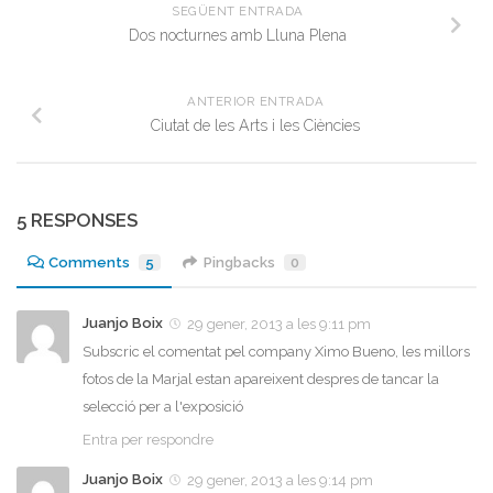
SEGÜENT ENTRADA
Dos nocturnes amb Lluna Plena
ANTERIOR ENTRADA
Ciutat de les Arts i les Ciències
5 RESPONSES
Comments
5
Pingbacks
0
Juanjo Boix
29 gener, 2013 a les 9:11 pm
Subscric el comentat pel company Ximo Bueno, les millors
fotos de la Marjal estan apareixent despres de tancar la
selecció per a l'exposició
Entra per respondre
Juanjo Boix
29 gener, 2013 a les 9:14 pm