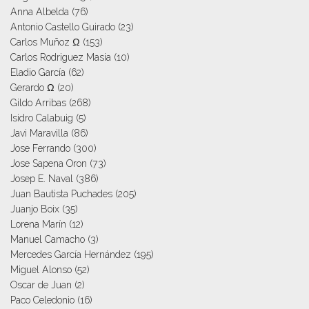
Anna Albelda
(76)
Antonio Castello Guirado
(23)
Carlos Muñoz Ω
(153)
Carlos Rodriguez Masia
(10)
Eladio García
(62)
Gerardo Ω
(20)
Gildo Arribas
(268)
Isidro Calabuig
(5)
Javi Maravilla
(86)
Jose Ferrando
(300)
Jose Sapena Oron
(73)
Josep E. Naval
(386)
Juan Bautista Puchades
(205)
Juanjo Boix
(35)
Lorena Marín
(12)
Manuel Camacho
(3)
Mercedes García Hernández
(195)
Miguel Alonso
(52)
Oscar de Juan
(2)
Paco Celedonio
(16)