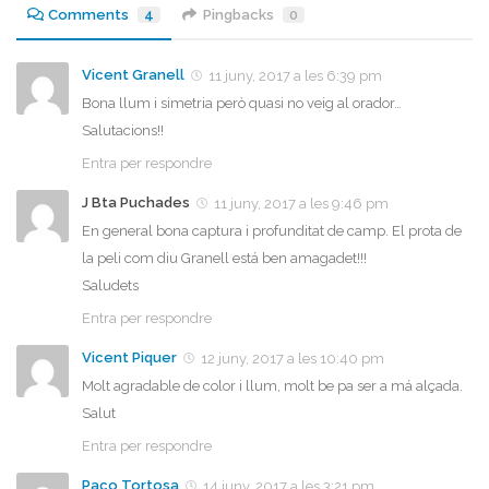
Comments
4
Pingbacks
0
Vicent Granell
11 juny, 2017 a les 6:39 pm
Bona llum i simetria però quasi no veig al orador…
Salutacions!!
Entra per respondre
J Bta Puchades
11 juny, 2017 a les 9:46 pm
En general bona captura i profunditat de camp. El prota de
la peli com diu Granell está ben amagadet!!!
Saludets
Entra per respondre
Vicent Piquer
12 juny, 2017 a les 10:40 pm
Molt agradable de color i llum, molt be pa ser a má alçada.
Salut
Entra per respondre
Paco Tortosa
14 juny, 2017 a les 3:21 pm