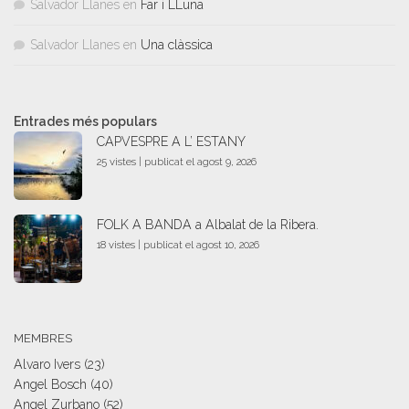
Salvador Llanes
en
Far i LLuna
Salvador Llanes
en
Una clàssica
Entrades més populars
CAPVESPRE A L’ ESTANY
25 vistes
|
publicat el agost 9, 2026
FOLK A BANDA a Albalat de la Ribera.
18 vistes
|
publicat el agost 10, 2026
MEMBRES
Alvaro Ivers
(23)
Angel Bosch
(40)
Angel Zurbano
(52)