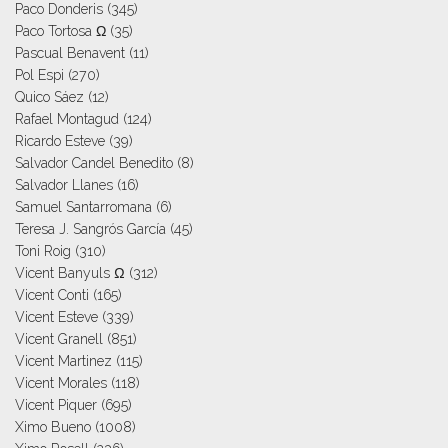
Paco Donderis
(345)
Paco Tortosa Ω
(35)
Pascual Benavent
(11)
Pol Espi
(270)
Quico Sáez
(12)
Rafael Montagud
(124)
Ricardo Esteve
(39)
Salvador Candel Benedito
(8)
Salvador Llanes
(16)
Samuel Santarromana
(6)
Teresa J. Sangrós García
(45)
Toni Roig
(310)
Vicent Banyuls Ω
(312)
Vicent Conti
(165)
Vicent Esteve
(339)
Vicent Granell
(851)
Vicent Martinez
(115)
Vicent Morales
(118)
Vicent Piquer
(695)
Ximo Bueno
(1008)