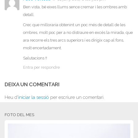
Ben vista, bé eixes llums sence cremar i les ombres amb
detall.
Crec que milloraria obtenint un poc més de detall de les
ombres, molt poc per a no distraure en excés la mirada, que
ara recorre els tres arcs superiors i es dirigix cap al fons,
molt encertadament.
Salutacions !!
Entra per respondre
DEIXA UN COMENTARI
Heu d'
iniciar la sessió
per escriure un comentari.
FOTO DEL MES