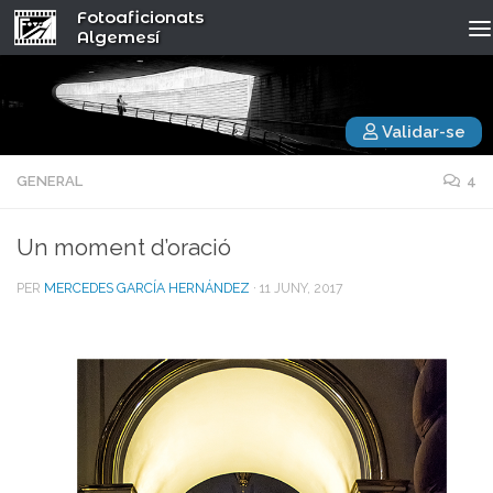
Fotoaficionats
Algemesí
Validar-se
GENERAL
4
Un moment d’oració
PER
MERCEDES GARCÍA HERNÁNDEZ
·
11 JUNY, 2017