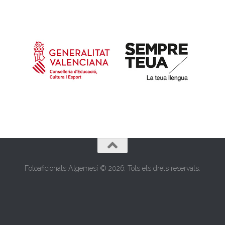
Fotoaficionats Algemesí © 2026. Tots els drets reservats.