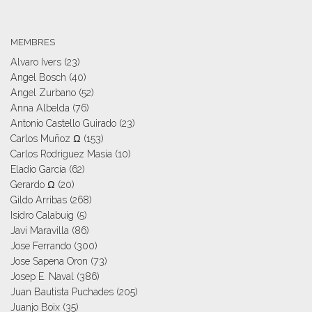
MEMBRES
Alvaro Ivers
(23)
Angel Bosch
(40)
Angel Zurbano
(52)
Anna Albelda
(76)
Antonio Castello Guirado
(23)
Carlos Muñoz Ω
(153)
Carlos Rodriguez Masia
(10)
Eladio García
(62)
Gerardo Ω
(20)
Gildo Arribas
(268)
Isidro Calabuig
(5)
Javi Maravilla
(86)
Jose Ferrando
(300)
Jose Sapena Oron
(73)
Josep E. Naval
(386)
Juan Bautista Puchades
(205)
Juanjo Boix
(35)