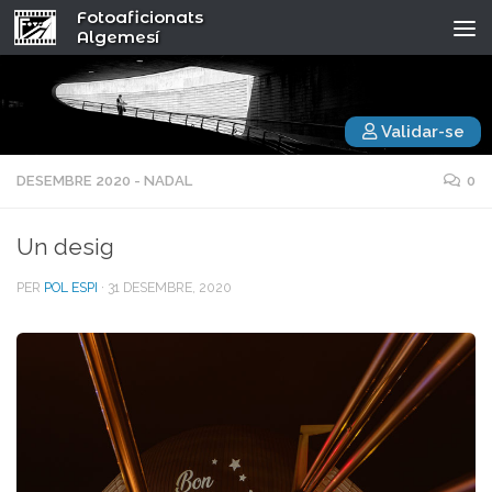
Fotoaficionats
Algemesí
Validar-se
DESEMBRE 2020 - NADAL
0
Un desig
PER
POL ESPI
·
31 DESEMBRE, 2020