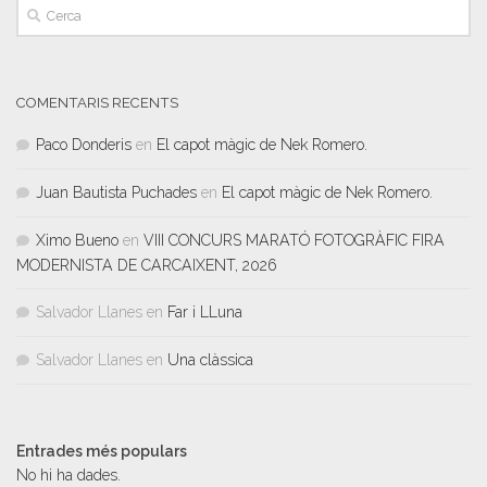
COMENTARIS RECENTS
Paco Donderis
en
El capot màgic de Nek Romero.
Juan Bautista Puchades
en
El capot màgic de Nek Romero.
Ximo Bueno
en
VIII CONCURS MARATÓ FOTOGRÀFIC FIRA
MODERNISTA DE CARCAIXENT, 2026
Salvador Llanes
en
Far i LLuna
Salvador Llanes
en
Una clàssica
Entrades més populars
No hi ha dades.