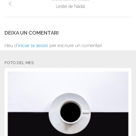
L’estel de Nadal
DEIXA UN COMENTARI
Heu d'
iniciar la sessió
per escriure un comentari.
FOTO DEL MES