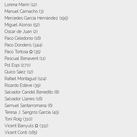
Lorena Marín
(12)
Manuel Camacho
(3)
Mercedes García Hernández
(195)
Miguel Alonso
(52)
Oscar de Juan
(2)
Paco Celedonio
(16)
Paco Donderis
(344)
Paco Tortosa Ω
(35)
Pascual Benavent
(11)
Pol Espi
(270)
Quico Sáez
(12)
Rafael Montagud
(124)
Ricardo Esteve
(39)
Salvador Candel Benedito
(8)
Salvador Llanes
(16)
Samuel Santarromana
(6)
Teresa J. Sangrós García
(45)
Toni Roig
(310)
Vicent Banyuls Ω
(312)
Vicent Conti
(165)