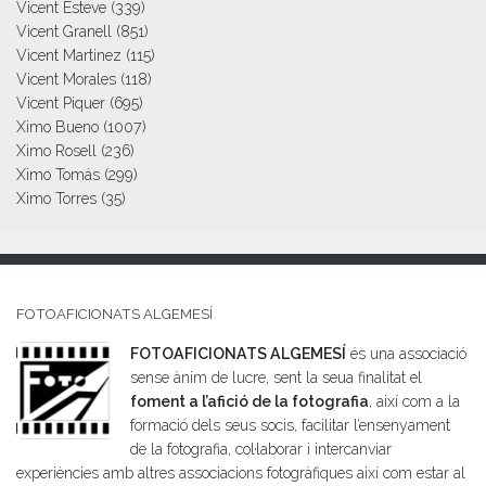
Vicent Esteve
(339)
Vicent Granell
(851)
Vicent Martinez
(115)
Vicent Morales
(118)
Vicent Piquer
(695)
Ximo Bueno
(1007)
Ximo Rosell
(236)
Ximo Tomás
(299)
Ximo Torres
(35)
FOTOAFICIONATS ALGEMESÍ
FOTOAFICIONATS ALGEMESÍ
és una associació
sense ànim de lucre, sent la seua finalitat el
foment a l’afició de la fotografia
, així com a la
formació dels seus socis, facilitar l’ensenyament
de la fotografia, col·laborar i intercanviar
experiències amb altres associacions fotogràfiques així com estar al