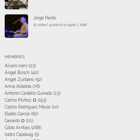
Jorge Pardo.
15 vistes
|
publicat el agost 1, 2026
MEMBRES
Alvaro Ivers
(23)
Angel Bosch
(40)
Angel Zurbano
(52)
Anna Albelda
(76)
Antonio Castello Guirado
(23)
Carlos Muñoz Ω
(153)
Carlos Rodriguez Masia
(10)
Eladio García
(62)
Gerardo Ω
(20)
Gildo Arribas
(268)
Isidro Calabuig
(5)