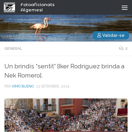
Fotoaficionats
Algemesí
Validar-se
GENERAL
2
Un brindis “sentit” [Iker Rodríguez brinda a
Nek Romero].
PER
XIMO BUENO
·
23 SETEMBRE, 2024