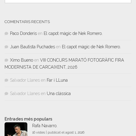
COMENTARIS RECENTS
Paco Donderis
en
El capot màgic de Nek Romero.
Juan Bautista Puchades
en
El capot màgic de Nek Romero.
Ximo Bueno
en
VIII CONCURS MARATÓ FOTOGRÀFIC FIRA
MODERNISTA DE CARCAIXENT, 2026
Salvador Llanes
en
Far i LLuna
Salvador Llanes
en
Una clàssica
Entrades més populars
Rafa Navarro.
16 vistes
|
publicat el agost 1, 2026