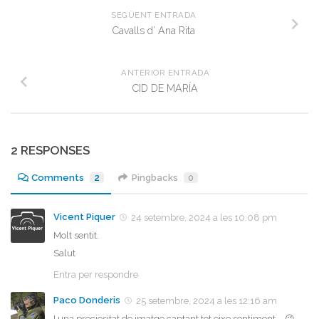
SEGÜENT ENTRADA
Cavalls d’ Ana Rita
ANTERIOR ENTRADA
CID DE MARÍA
2 RESPONSES
Comments
2
Pingbacks
0
Vicent Piquer
24 setembre, 2024 a les 10:08 pm
Molt sentit.
Salut
Entra per respondre
Paco Donderis
25 setembre, 2024 a les 12:16 am
I una preciositat de imatge captant tot eixe sentiment…. 😉