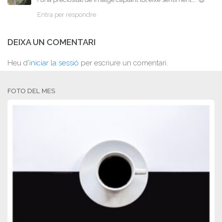
Entra per respondre
DEIXA UN COMENTARI
Heu d'
iniciar la sessió
per escriure un comentari.
FOTO DEL MES