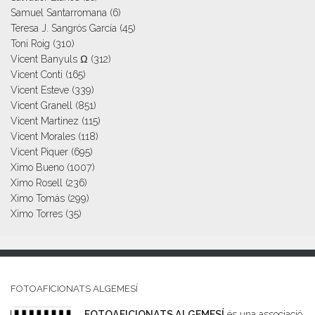
Samuel Santarromana
(6)
Teresa J. Sangrós García
(45)
Toni Roig
(310)
Vicent Banyuls Ω
(312)
Vicent Conti
(165)
Vicent Esteve
(339)
Vicent Granell
(851)
Vicent Martinez
(115)
Vicent Morales
(118)
Vicent Piquer
(695)
Ximo Bueno
(1007)
Ximo Rosell
(236)
Ximo Tomás
(299)
Ximo Torres
(35)
FOTOAFICIONATS ALGEMESÍ
FOTOAFICIONATS ALGEMESÍ
és una associació