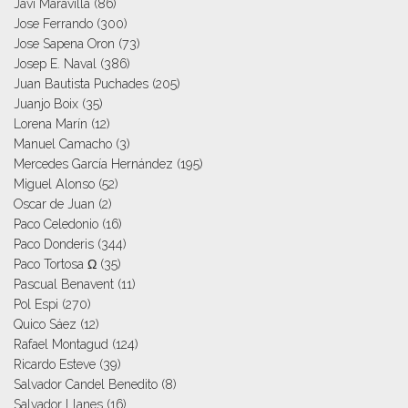
Javi Maravilla
(86)
Jose Ferrando
(300)
Jose Sapena Oron
(73)
Josep E. Naval
(386)
Juan Bautista Puchades
(205)
Juanjo Boix
(35)
Lorena Marín
(12)
Manuel Camacho
(3)
Mercedes García Hernández
(195)
Miguel Alonso
(52)
Oscar de Juan
(2)
Paco Celedonio
(16)
Paco Donderis
(344)
Paco Tortosa Ω
(35)
Pascual Benavent
(11)
Pol Espi
(270)
Quico Sáez
(12)
Rafael Montagud
(124)
Ricardo Esteve
(39)
Salvador Candel Benedito
(8)
Salvador Llanes
(16)