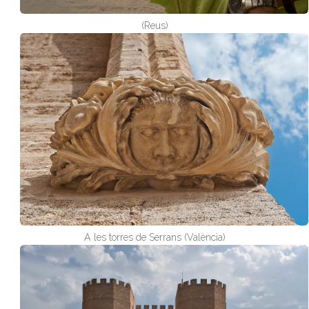
(Reus)
A les torres de Serrans (València)