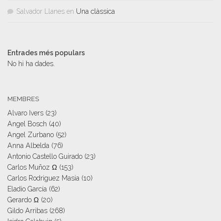
Salvador Llanes
en
Una clàssica
Entrades més populars
No hi ha dades.
MEMBRES
Alvaro Ivers
(23)
Angel Bosch
(40)
Angel Zurbano
(52)
Anna Albelda
(76)
Antonio Castello Guirado
(23)
Carlos Muñoz Ω
(153)
Carlos Rodriguez Masia
(10)
Eladio García
(62)
Gerardo Ω
(20)
Gildo Arribas
(268)