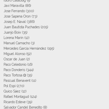
Isidro Calabuig
(5)
Javi Maravilla
(86)
Jose Ferrando
(300)
Jose Sapena Oron
(73)
Josep E. Naval
(386)
Juan Bautista Puchades
(205)
Juanjo Boix
(35)
Lorena Marín
(12)
Manuel Camacho
(3)
Mercedes García Hernández
(195)
Miguel Alonso
(52)
Oscar de Juan
(2)
Paco Celedonio
(16)
Paco Donderis
(344)
Paco Tortosa Ω
(35)
Pascual Benavent
(11)
Pol Espi
(270)
Quico Sáez
(12)
Rafael Montagud
(124)
Ricardo Esteve
(39)
Salvador Candel Benedito
(8)