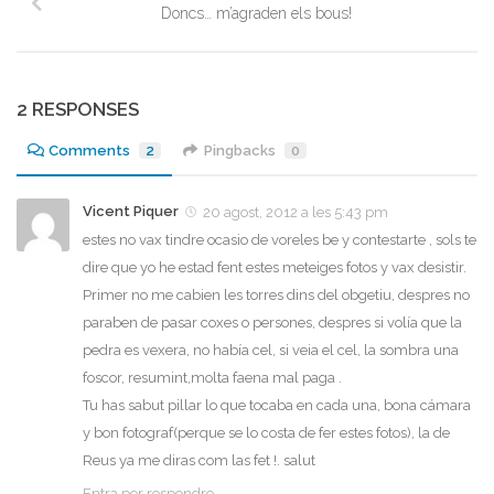
Doncs… m’agraden els bous!
2 RESPONSES
Comments
2
Pingbacks
0
Vicent Piquer
20 agost, 2012 a les 5:43 pm
estes no vax tindre ocasio de voreles be y contestarte , sols te
dire que yo he estad fent estes meteiges fotos y vax desistir.
Primer no me cabien les torres dins del obgetiu, despres no
paraben de pasar coxes o persones, despres si volía que la
pedra es vexera, no había cel, si veia el cel, la sombra una
foscor, resumint,molta faena mal paga .
Tu has sabut pillar lo que tocaba en cada una, bona cámara
y bon fotograf(perque se lo costa de fer estes fotos), la de
Reus ya me diras com las fet !. salut
Entra per respondre