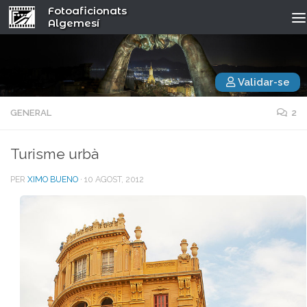
Fotoaficionats
Algemesí
Validar-se
GENERAL
2
Turisme urbà
PER
XIMO BUENO
·
10 AGOST, 2012