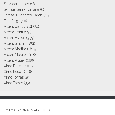
Salvador Llanes
(16)
Samuel Santarromana
(6)
Teresa J. Sangrós García
(45)
Toni Roig
(310)
Vicent Banyuls Ω
(312)
Vicent Conti
(165)
Vicent Esteve
(339)
Vicent Granell
(851)
Vicent Martinez
(115)
Vicent Morales
(118)
Vicent Piquer
(695)
Ximo Bueno
(1007)
Ximo Rosell
(236)
Ximo Tomás
(299)
Ximo Torres
(35)
FOTOAFICIONATS ALGEMESÍ