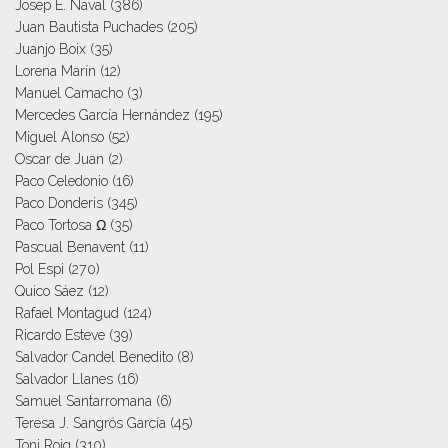
Josep E. Naval
(386)
Juan Bautista Puchades
(205)
Juanjo Boix
(35)
Lorena Marín
(12)
Manuel Camacho
(3)
Mercedes García Hernández
(195)
Miguel Alonso
(52)
Oscar de Juan
(2)
Paco Celedonio
(16)
Paco Donderis
(345)
Paco Tortosa Ω
(35)
Pascual Benavent
(11)
Pol Espi
(270)
Quico Sáez
(12)
Rafael Montagud
(124)
Ricardo Esteve
(39)
Salvador Candel Benedito
(8)
Salvador Llanes
(16)
Samuel Santarromana
(6)
Teresa J. Sangrós García
(45)
Toni Roig
(310)