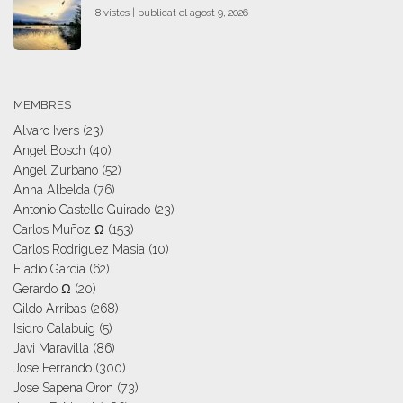
8 vistes
|
publicat el agost 9, 2026
MEMBRES
Alvaro Ivers
(23)
Angel Bosch
(40)
Angel Zurbano
(52)
Anna Albelda
(76)
Antonio Castello Guirado
(23)
Carlos Muñoz Ω
(153)
Carlos Rodriguez Masia
(10)
Eladio García
(62)
Gerardo Ω
(20)
Gildo Arribas
(268)
Isidro Calabuig
(5)
Javi Maravilla
(86)
Jose Ferrando
(300)
Jose Sapena Oron
(73)