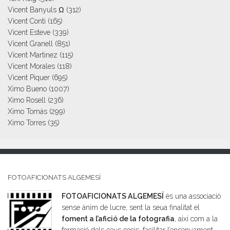
Vicent Banyuls Ω
(312)
Vicent Conti
(165)
Vicent Esteve
(339)
Vicent Granell
(851)
Vicent Martinez
(115)
Vicent Morales
(118)
Vicent Piquer
(695)
Ximo Bueno
(1007)
Ximo Rosell
(236)
Ximo Tomás
(299)
Ximo Torres
(35)
FOTOAFICIONATS ALGEMESÍ
FOTOAFICIONATS ALGEMESÍ
és una associació
sense ànim de lucre, sent la seua finalitat el
foment a l’afició de la fotografia
, així com a la