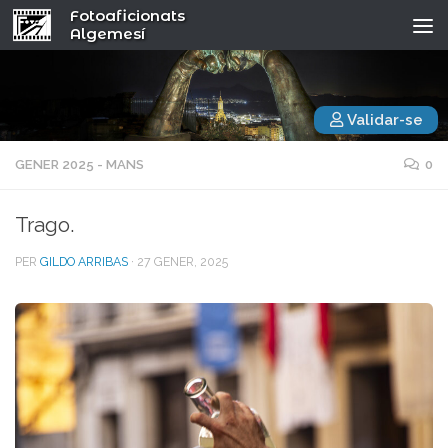
Fotoaficionats
Algemesí
Validar-se
GENER 2025 - MANS
0
Trago.
PER
GILDO ARRIBAS
·
27 GENER, 2025