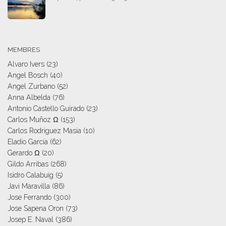
MEMBRES
Alvaro Ivers
(23)
Angel Bosch
(40)
Angel Zurbano
(52)
Anna Albelda
(76)
Antonio Castello Guirado
(23)
Carlos Muñoz Ω
(153)
Carlos Rodriguez Masia
(10)
Eladio García
(62)
Gerardo Ω
(20)
Gildo Arribas
(268)
Isidro Calabuig
(5)
Javi Maravilla
(86)
Jose Ferrando
(300)
Jose Sapena Oron
(73)
Josep E. Naval
(386)