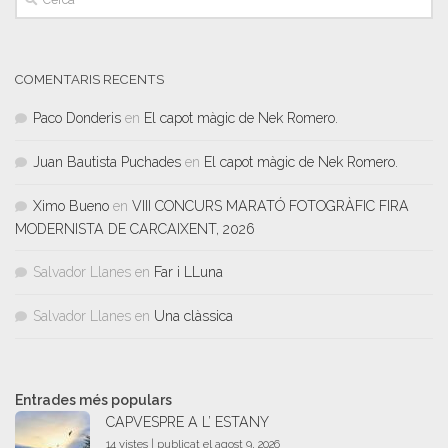
COMENTARIS RECENTS
Paco Donderis
en
El capot màgic de Nek Romero.
Juan Bautista Puchades
en
El capot màgic de Nek Romero.
Ximo Bueno
en
VIII CONCURS MARATÓ FOTOGRÀFIC FIRA
MODERNISTA DE CARCAIXENT, 2026
Salvador Llanes
en
Far i LLuna
Salvador Llanes
en
Una clàssica
Entrades més populars
CAPVESPRE A L’ ESTANY
14 vistes
|
publicat el agost 9, 2026