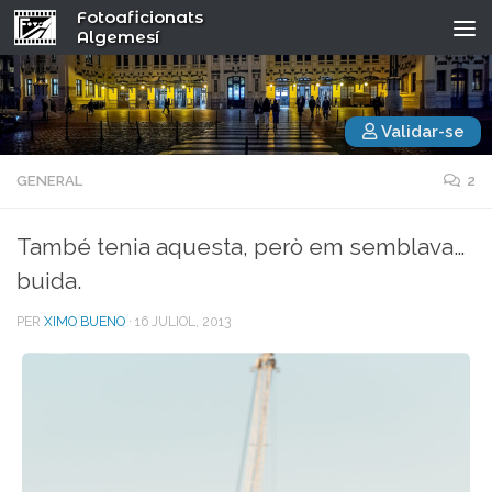
Fotoaficionats
Algemesí
Validar-se
GENERAL
2
També tenia aquesta, però em semblava…
buida.
PER
XIMO BUENO
·
16 JULIOL, 2013