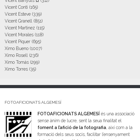
Vicent Banyuls Ω
(312)
Vicent Conti
(165)
Vicent Esteve
(339)
Vicent Granell
(851)
Vicent Martinez
(115)
Vicent Morales
(118)
Vicent Piquer
(695)
Ximo Bueno
(1007)
Ximo Rosell
(236)
Ximo Tomás
(299)
Ximo Torres
(35)
FOTOAFICIONATS ALGEMESÍ
FOTOAFICIONATS ALGEMESÍ
és una associació
sense ànim de lucre, sent la seua finalitat el
foment a l’afició de la fotografia
, així com a la
formació dels seus socis, facilitar l’ensenyament