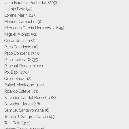
Juan Bautista Puchades
(205)
Juanjo Boix
(35)
Lorena Marín
(12)
Manuel Camacho
(3)
Mercedes García Hernández
(195)
Miguel Alonso
(52)
Oscar de Juan
(2)
Paco Celedonio
(16)
Paco Donderis
(345)
Paco Tortosa Ω
(35)
Pascual Benavent
(11)
Pol Espi
(270)
Quico Sáez
(12)
Rafael Montagud
(124)
Ricardo Esteve
(39)
Salvador Candel Benedito
(8)
Salvador Llanes
(16)
Samuel Santarromana
(6)
Teresa J. Sangrós García
(45)
Toni Roig
(310)