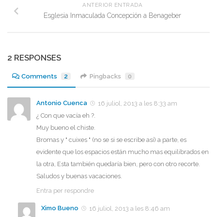
ANTERIOR ENTRADA
Esglesia Inmaculada Concepción a Benageber
2 RESPONSES
Comments
2
Pingbacks
0
Antonio Cuenca
16 juliol, 2013 a les 8:33 am
¿ Con que vacía eh ?.
Muy bueno el chiste.
Bromas y " cuixes " (no se si se escribe así) a parte, es
evidente que los espacios están mucho mas equilibrados en
la otra, Esta también quedaría bien, pero con otro recorte.
Saludos y buenas vacaciones.
Entra per respondre
Ximo Bueno
16 juliol, 2013 a les 8:46 am