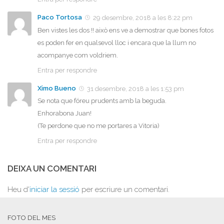
Paco Tortosa
29 desembre, 2018 a les 8:22 pm
Ben vistes les dos !! això ens ve a demostrar que bones fotos
es poden fer en qualsevol lloc i encara que la llum no
acompanye com voldriem.
Entra per respondre
Ximo Bueno
31 desembre, 2018 a les 1:53 pm
Se nota que fóreu prudents amb la beguda.
Enhorabona Juan!
(Te perdone que no me portares a Vitoria)
Entra per respondre
DEIXA UN COMENTARI
Heu d'
iniciar la sessió
per escriure un comentari.
FOTO DEL MES