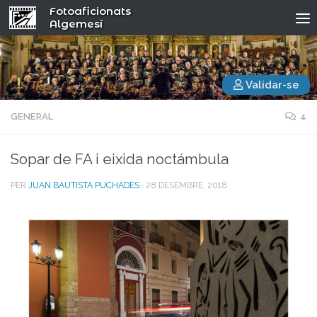
Fotoaficionats
Algemesí
Validar-se
GENERAL
4
Sopar de FA i eixida noctámbula
PER
JUAN BAUTISTA PUCHADES
·
28 DESEMBRE, 2018