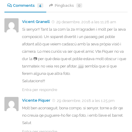
Comments
4
Pingbacks
0
Vicent Granell
29 desembre, 2018 a les 11:28 am
Si senyor!! Tant la 1a com la 2a m'agraden i molt per la seva
composició. Un soparet divertit i un passeig pel poble
afotant allò que veiem cadascú amb la seva pròpia visió i
càmera. Lo mes curiós va ser que el amic Vte.Piquer no va
dur la 📷 per què deia que el poble estava molt obscur i que
tanmateix no veia res per afotar, jjjjjj sembla que sí que
ferem alguna que altra foto.
Salutacions!!!
Entra per respondre
Vicente Piquer
29 desembre, 2018 a les 1:25 pm
Molt ben aconseguit, bona compo, si senyor, torne a dir qe
no creuia qe puguere-ho fer cap foto, i emb lleve el barret.
Salut
Entra per respondre