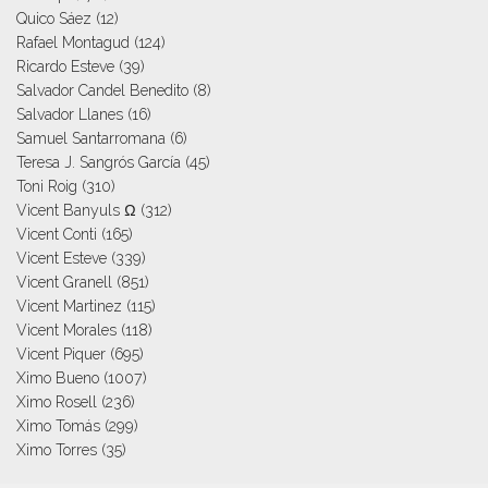
Quico Sáez
(12)
Rafael Montagud
(124)
Ricardo Esteve
(39)
Salvador Candel Benedito
(8)
Salvador Llanes
(16)
Samuel Santarromana
(6)
Teresa J. Sangrós García
(45)
Toni Roig
(310)
Vicent Banyuls Ω
(312)
Vicent Conti
(165)
Vicent Esteve
(339)
Vicent Granell
(851)
Vicent Martinez
(115)
Vicent Morales
(118)
Vicent Piquer
(695)
Ximo Bueno
(1007)
Ximo Rosell
(236)
Ximo Tomás
(299)
Ximo Torres
(35)