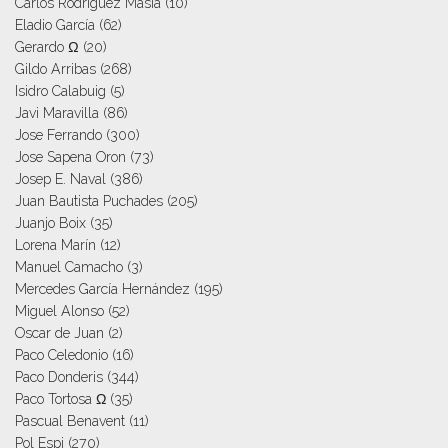
Carlos Rodriguez Masia
(10)
Eladio García
(62)
Gerardo Ω
(20)
Gildo Arribas
(268)
Isidro Calabuig
(5)
Javi Maravilla
(86)
Jose Ferrando
(300)
Jose Sapena Oron
(73)
Josep E. Naval
(386)
Juan Bautista Puchades
(205)
Juanjo Boix
(35)
Lorena Marín
(12)
Manuel Camacho
(3)
Mercedes García Hernández
(195)
Miguel Alonso
(52)
Oscar de Juan
(2)
Paco Celedonio
(16)
Paco Donderis
(344)
Paco Tortosa Ω
(35)
Pascual Benavent
(11)
Pol Espi
(270)