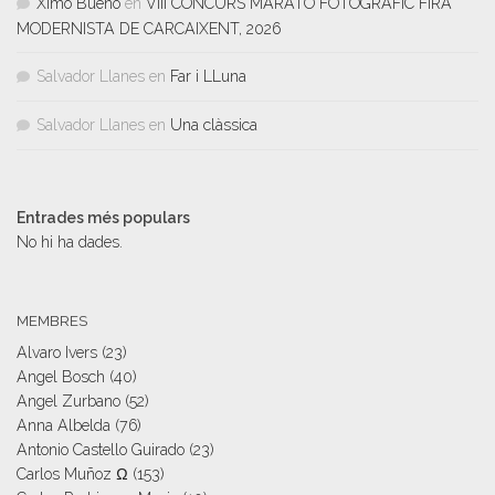
Ximo Bueno
en
VIII CONCURS MARATÓ FOTOGRÀFIC FIRA
MODERNISTA DE CARCAIXENT, 2026
Salvador Llanes
en
Far i LLuna
Salvador Llanes
en
Una clàssica
Entrades més populars
No hi ha dades.
MEMBRES
Alvaro Ivers
(23)
Angel Bosch
(40)
Angel Zurbano
(52)
Anna Albelda
(76)
Antonio Castello Guirado
(23)
Carlos Muñoz Ω
(153)