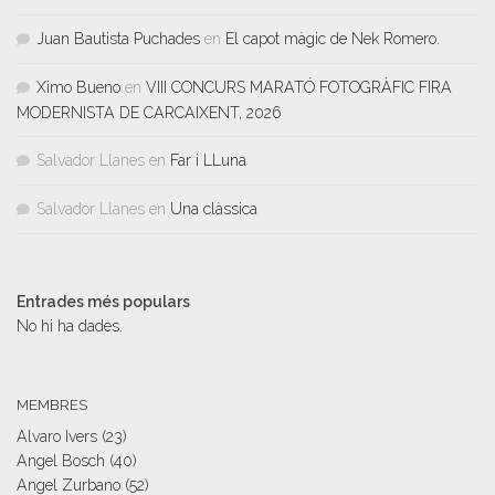
Juan Bautista Puchades
en
El capot màgic de Nek Romero.
Ximo Bueno
en
VIII CONCURS MARATÓ FOTOGRÀFIC FIRA
MODERNISTA DE CARCAIXENT, 2026
Salvador Llanes
en
Far i LLuna
Salvador Llanes
en
Una clàssica
Entrades més populars
No hi ha dades.
MEMBRES
Alvaro Ivers
(23)
Angel Bosch
(40)
Angel Zurbano
(52)