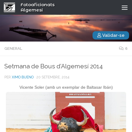
Fotoaficionats
Algemesí
Validar-se
GENERAL
6
Setmana de Bous d’Algemesí 2014
PER
XIMO BUENO
·
20 SETEMBRE, 2014
Vicente Soler (amb un exemplar de Baltasar Ibán)