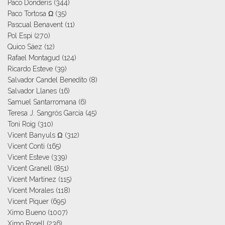
Paco Donderis
(344)
Paco Tortosa Ω
(35)
Pascual Benavent
(11)
Pol Espi
(270)
Quico Sáez
(12)
Rafael Montagud
(124)
Ricardo Esteve
(39)
Salvador Candel Benedito
(8)
Salvador Llanes
(16)
Samuel Santarromana
(6)
Teresa J. Sangrós García
(45)
Toni Roig
(310)
Vicent Banyuls Ω
(312)
Vicent Conti
(165)
Vicent Esteve
(339)
Vicent Granell
(851)
Vicent Martinez
(115)
Vicent Morales
(118)
Vicent Piquer
(695)
Ximo Bueno
(1007)
Ximo Rosell
(236)