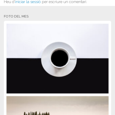
Heu d'
iniciar la sessió
per escriure un comentari.
FOTO DEL MES