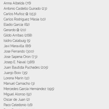
Anna Albelda
(76)
Antonio Castello Guirado
(23)
Carlos Muñoz Ω
(153)
Carlos Rodriguez Masia
(10)
Eladio García
(62)
Gerardo Ω
(20)
Gildo Arribas
(268)
Isidro Calabuig
(5)
Javi Maravilla
(86)
Jose Ferrando
(300)
Jose Sapena Oron
(73)
Josep E. Naval
(386)
Juan Bautista Puchades
(205)
Juanjo Boix
(35)
Lorena Marín
(12)
Manuel Camacho
(3)
Mercedes García Hernández
(195)
Miguel Alonso
(52)
Oscar de Juan
(2)
Paco Celedonio
(16)