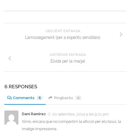
SEGÜENT ENTRADA
L’arrossegament (per a esperits sensibles).
ANTERIOR ENTRADA
Eixida per la marjal
6 RESPONSES
Comments
6
Pingbacks
0
Dani Ramírez
20 setembre, 2014 a les 9:21 pm
Ximo, encara que no compartim la aficció per els bous, la
imatge impressiona..