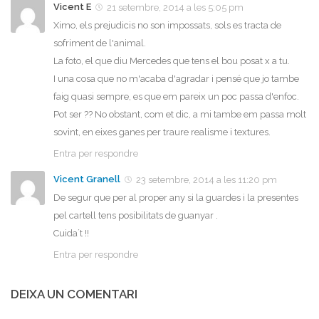
Vicent E
21 setembre, 2014 a les 5:05 pm
Ximo, els prejudicis no son impossats, sols es tracta de
sofriment de l'animal.
La foto, el que diu Mercedes que tens el bou posat x a tu.
I una cosa que no m'acaba d'agradar i pensé que jo tambe
faig quasi sempre, es que em pareix un poc passa d'enfoc.
Pot ser ?? No obstant, com et dic, a mi tambe em passa molt
sovint, en eixes ganes per traure realisme i textures.
Entra per respondre
Vicent Granell
23 setembre, 2014 a les 11:20 pm
De segur que per al proper any si la guardes i la presentes
pel cartell tens posibilitats de guanyar .
Cuida´t !!
Entra per respondre
DEIXA UN COMENTARI