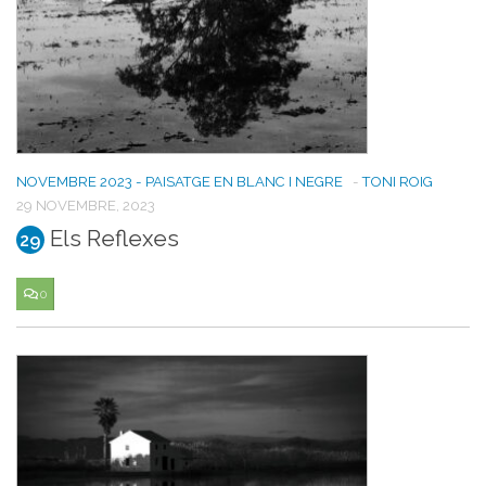
NOVEMBRE 2023 - PAISATGE EN BLANC I NEGRE
-
TONI ROIG
29 NOVEMBRE, 2023
Els Reflexes
29
0