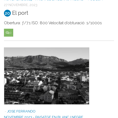
27 NOVEMBRE, 2023
El port
20
Obertura: ƒ/7.1 ISO: 800 Velocitat d’obturació: 1/1000s
0
-
JOSE FERRANDO
NOVEMBRE 2023 - PAISATGE EN BLANC I NEGRE