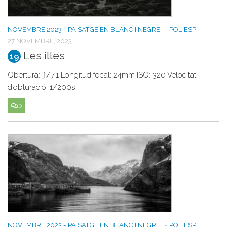
NOVEMBRE 2023 - PAISATGE EN BLANC I NEGRE
-
POL ESPI
27 NOVEMBRE, 2023
Les illes
19
Obertura: ƒ/7.1 Longitud focal: 24mm ISO: 320 Velocitat
d’obturació: 1/200s
0
NOVEMBRE 2023 - PAISATGE EN BLANC I NEGRE
-
POL ESPI