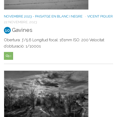
NOVEMBRE 2023 - PAISATGE EN BLANC I NEGRE
-
VICENT PIQUER
22 NOVEMBRE, 2023
Gavines
10
Obertura: ƒ/5.6 Longitud focal: 161mm ISO: 200 Velocitat
d’obturació: 1/1000s
0