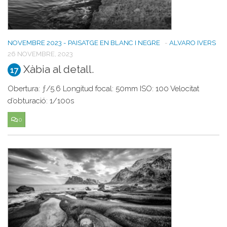
NOVEMBRE 2023 - PAISATGE EN BLANC I NEGRE
-
ALVARO IVERS
26 NOVEMBRE, 2023
Xàbia al detall.
17
Obertura: ƒ/5.6 Longitud focal: 50mm ISO: 100 Velocitat
d’obturació: 1/100s
0