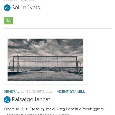
Sol i núvols
22
0
GENERAL
27 NOVEMBRE, 2023
-
VICENT GRANELL
Paisatge tancat
23
Obertura: ƒ/11 Presa: 25 maig, 2023 Longitud focal: 33mm