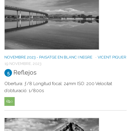
NOVEMBRE 2023 - PAISATGE EN BLANC I NEGRE
-
VICENT PIQUER
19 NOVEMBRE, 2023
Reflejos
5
Obertura: ƒ/8 Longitud focal: 24mm ISO: 200 Velocitat
d’obturació: 1/800s
0