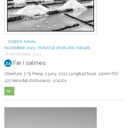
-
JOSEP E. NAVAL
NOVEMBRE 2023 - PAISATGE EN BLANC I NEGRE
28 NOVEMBRE, 2023
Far i salines
24
Obertura: ƒ/9 Presa: 2 juny, 2021 Longitud focal: 24mm ISO:
125 Velocitat d’obturació: 1/400s
0