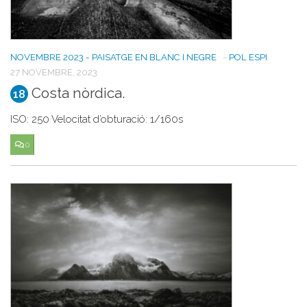
NOVEMBRE 2023 - PAISATGE EN BLANC I NEGRE
-
POL ESPI
27 NOVEMBRE, 2023
Costa nòrdica.
18
ISO: 250 Velocitat d’obturació: 1/160s
0