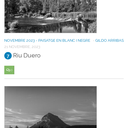
NOVEMBRE 2023 - PAISATGE EN BLANC I NEGRE
-
GILDO ARRIBAS
21 NOVEMBRE, 2023
Riu Duero
7
0