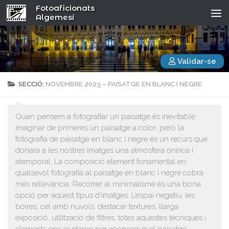
Fotoaficionats
Algemesí
Validar-se
SECCIÓ:
NOVEMBRE 2023 – PAISATGE EN BLANC I NEGRE
Quan pensem a fotografiar un paisatge és inevitable
imaginar de primeres un paisatge a color, però la
fotografia de paisatge en blanc i negre és un recurs que
donara a les nostres imatges una atmosfera onírica i
atemporal. La composició element fonamental en
qualsevol fotografia al paisatge en blanc i negre cobra
més rellevància. Recórrer al minimalisme és una bona
opció per aquest tipus d’imatges. L’espai negatiu, les
boires, cel amb núvols, destacar textures, llarga
exposició, utilització de filtres, totes aquestes tècniques i
elements ens ajudaren per aconseguir el paisatge