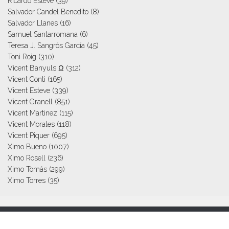
Ricardo Esteve
(39)
Salvador Candel Benedito
(8)
Salvador Llanes
(16)
Samuel Santarromana
(6)
Teresa J. Sangrós García
(45)
Toni Roig
(310)
Vicent Banyuls Ω
(312)
Vicent Conti
(165)
Vicent Esteve
(339)
Vicent Granell
(851)
Vicent Martinez
(115)
Vicent Morales
(118)
Vicent Piquer
(695)
Ximo Bueno
(1007)
Ximo Rosell
(236)
Ximo Tomás
(299)
Ximo Torres
(35)