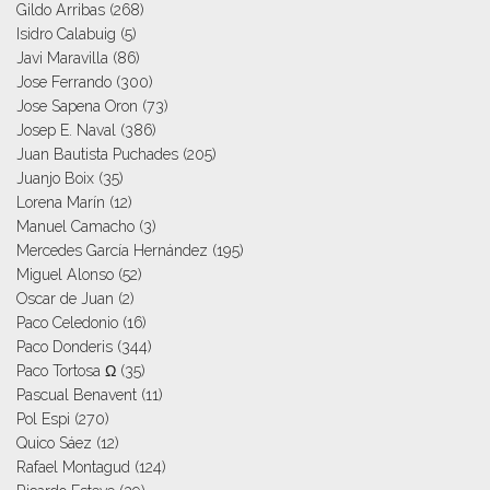
Gildo Arribas
(268)
Isidro Calabuig
(5)
Javi Maravilla
(86)
Jose Ferrando
(300)
Jose Sapena Oron
(73)
Josep E. Naval
(386)
Juan Bautista Puchades
(205)
Juanjo Boix
(35)
Lorena Marín
(12)
Manuel Camacho
(3)
Mercedes García Hernández
(195)
Miguel Alonso
(52)
Oscar de Juan
(2)
Paco Celedonio
(16)
Paco Donderis
(344)
Paco Tortosa Ω
(35)
Pascual Benavent
(11)
Pol Espi
(270)
Quico Sáez
(12)
Rafael Montagud
(124)