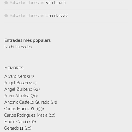
Salvador Llanes
en
Far i LLuna
Salvador Llanes
en
Una clàssica
Entrades més populars
No hi ha dades.
MEMBRES
Alvaro Ivers
(23)
Angel Bosch
(40)
Angel Zurbano
(52)
Anna Albelda
(76)
Antonio Castello Guirado
(23)
Carlos Muñoz Ω
(153)
Carlos Rodriguez Masia
(10)
Eladio García
(62)
Gerardo Ω
(20)