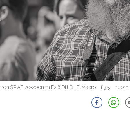
ron SP AF 70-200mm F2.8 Di LD [IF] Macro f 3.5 10