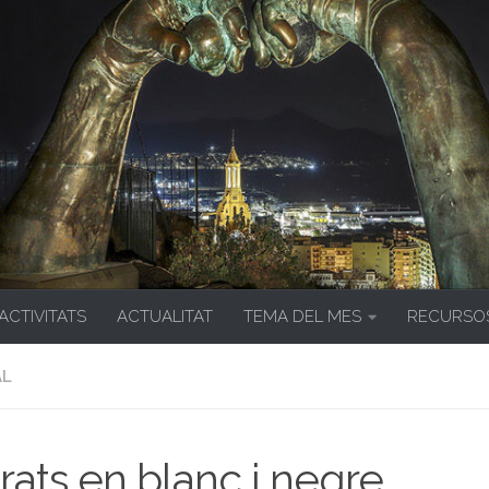
 ACTIVITATS
ACTUALITAT
TEMA DEL MES
RECURSO
AL
rats en blanc i negre