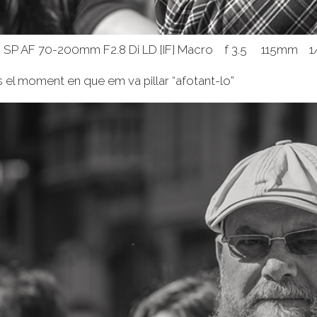
 SP AF 70-200mm F2.8 Di LD [IF] Macro f 3.5 115mm 
 el moment en que em va pillar “afotant-lo”