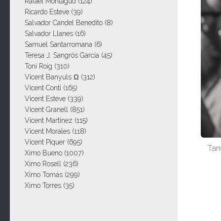
Rafael Montagud
(124)
Ricardo Esteve
(39)
Salvador Candel Benedito
(8)
Salvador Llanes
(16)
Samuel Santarromana
(6)
Teresa J. Sangrós García
(45)
Toni Roig
(310)
Vicent Banyuls Ω
(312)
Vicent Conti
(165)
Vicent Esteve
(339)
Vicent Granell
(851)
Vicent Martinez
(115)
Vicent Morales
(118)
Vicent Piquer
(695)
Tam
Ximo Bueno
(1007)
Ximo Rosell
(236)
Ximo Tomás
(299)
Ximo Torres
(35)