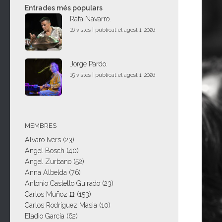
Entrades més populars
Rafa Navarro.
16 vistes
|
publicat el agost 1, 2026
Jorge Pardo.
15 vistes
|
publicat el agost 1, 2026
MEMBRES
Alvaro Ivers
(23)
Angel Bosch
(40)
Angel Zurbano
(52)
Anna Albelda
(76)
Antonio Castello Guirado
(23)
Carlos Muñoz Ω
(153)
Carlos Rodriguez Masia
(10)
Eladio García
(62)