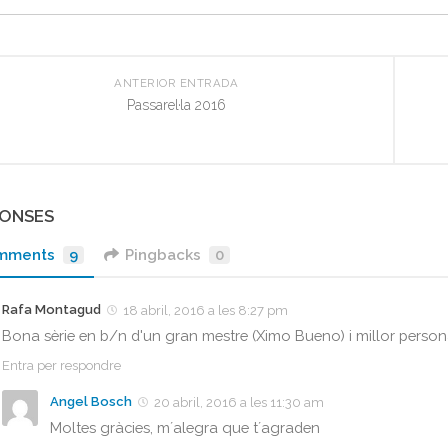
ANTERIOR ENTRADA
Passarel·la 2016
PONSES
mments
9
Pingbacks
0
Rafa Montagud
18 abril, 2016 a les 8:27 pm
Bona sèrie en b/n d'un gran mestre (Ximo Bueno) i millor perso
Entra per respondre
Angel Bosch
20 abril, 2016 a les 11:30 am
Moltes gràcies, m´alegra que t´agraden