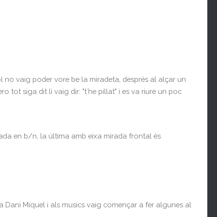
l no vaig poder vore be la miradeta, després al alçar un
ot siga dit li vaig dir: "t´he pillat" i es va riure un poc
tada en b/n, la última amb eixa mirada frontal és
 a Dani Miquel i als musics vaig començar a fer algunes al