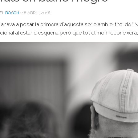
EL BOSCH
·
18 ABRIL, 2016
nava a posar la primera d´aquesta serie amb el títol de “
ional al estar d´esquena però que tot el mon reconeixerà, p