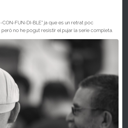
IN-CON-FUN-DI-BLE” ja que es un retrat poc
erò no he pogut resistir el pujar la serie completa.