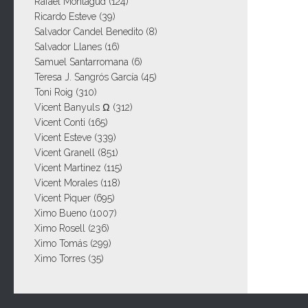
Rafael Montagud
(124)
Ricardo Esteve
(39)
Salvador Candel Benedito
(8)
Salvador Llanes
(16)
Samuel Santarromana
(6)
Teresa J. Sangrós García
(45)
Toni Roig
(310)
Vicent Banyuls Ω
(312)
Vicent Conti
(165)
Vicent Esteve
(339)
Vicent Granell
(851)
Vicent Martinez
(115)
Vicent Morales
(118)
Vicent Piquer
(695)
Ximo Bueno
(1007)
Ximo Rosell
(236)
Ximo Tomás
(299)
Ximo Torres
(35)