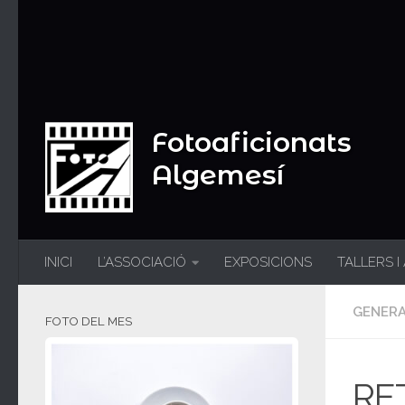
Fotoaficionats
Algemesí
INICI
L’ASSOCIACIÓ
EXPOSICIONS
TALLERS I
GENER
FOTO DEL MES
RE