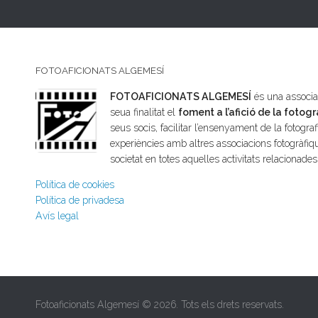
FOTOAFICIONATS ALGEMESÍ
FOTOAFICIONATS ALGEMESÍ
és una associac
seua finalitat el
foment a l’afició de la fotogr
seus socis, facilitar l’ensenyament de la fotografi
experiències amb altres associacions fotogràfiqu
societat en totes aquelles activitats relacionade
Política de cookies
Política de privadesa
Avís legal
Fotoaficionats Algemesí © 2026. Tots els drets reservats.