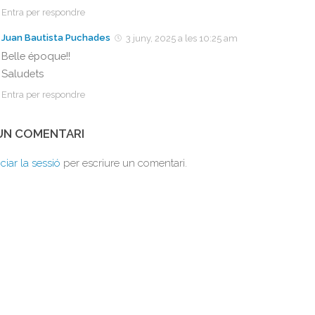
Entra per respondre
Juan Bautista Puchades
3 juny, 2025 a les 10:25 am
Belle époque!!
Saludets
Entra per respondre
 UN COMENTARI
iciar la sessió
per escriure un comentari.