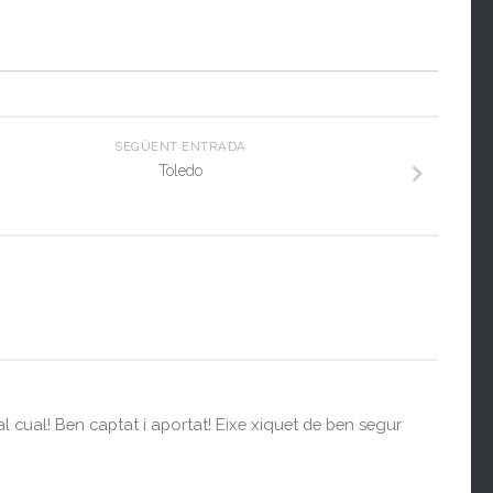
SEGÜENT ENTRADA
Toledo
 cual! Ben captat i aportat! Eixe xiquet de ben segur