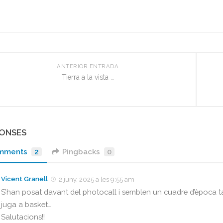
ANTERIOR ENTRADA
Tierra a la vista …
PONSES
mments
2
Pingbacks
0
Vicent Granell
2 juny, 2025 a les 9:55 am
S’han posat davant del photocall i semblen un cuadre d’època tal
juga a basket…
Salutacions!!