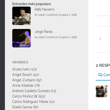
Entrades més populars
Rafa Navarro.
16 vistes
|
publicat el agost 1, 2026
Jorge Pardo.
15 vistes
|
publicat el agost 1, 2026
MEMBRES
2 RES
Alvaro Ivers
(23)
Co
Angel Bosch
(40)
Angel Zurbano
(52)
Anna Albelda
(76)
Antonio Castello Guirado
(23)
Carlos Muñoz Ω
(153)
Carlos Rodriguez Masia
(10)
Eladio García
(62)