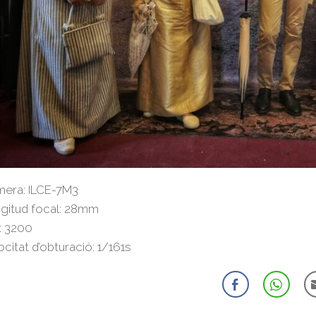
era: ILCE-7M3
gitud focal: 28mm
: 3200
ocitat d’obturació: 1/161s