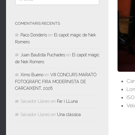
COMENTARIS RECENTS
Paco Donderis
en
El capot màgic de Nek
Romero.
Juan Bautista Puchades
en
El capot màgic
de Nek Romero.
Ximo Bueno
en
VIII CONCURS MARATÓ
Càm
FOTOGRÀFIC FIRA MODERNISTA DE
CARCAIXENT, 2026
Lon
ISO
Salvador Llanes
en
Far i LLuna
Vel
Salvador Llanes
en
Una clàssica