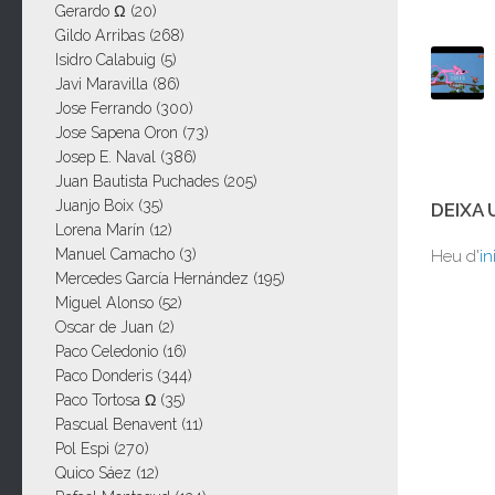
Gerardo Ω
(20)
Gildo Arribas
(268)
Isidro Calabuig
(5)
Javi Maravilla
(86)
Jose Ferrando
(300)
Jose Sapena Oron
(73)
Josep E. Naval
(386)
Juan Bautista Puchades
(205)
Juanjo Boix
(35)
DEIXA
Lorena Marín
(12)
Manuel Camacho
(3)
Heu d'
in
Mercedes García Hernández
(195)
Miguel Alonso
(52)
Oscar de Juan
(2)
Paco Celedonio
(16)
Paco Donderis
(344)
Paco Tortosa Ω
(35)
Pascual Benavent
(11)
Pol Espi
(270)
Quico Sáez
(12)