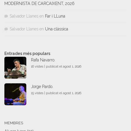
MODERNISTA DE CARCAIXENT, 2026
Salvador Llanes
en
Far i LLuna
Salvador Llanes
en
Una clàssica
Entrades més populars
Rafa Navarro.
16 vistes
|
publicat el agost 1, 2026
Jorge Pardo.
15 vistes
|
publicat el agost 1, 2026
MEMBRES