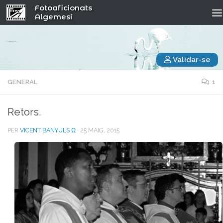
Fotoaficionats
Algemesí
Validar-se
GENERAL
1
Retors.
PER
VICENT BANYULS Ω
·
25 MAIG, 2015