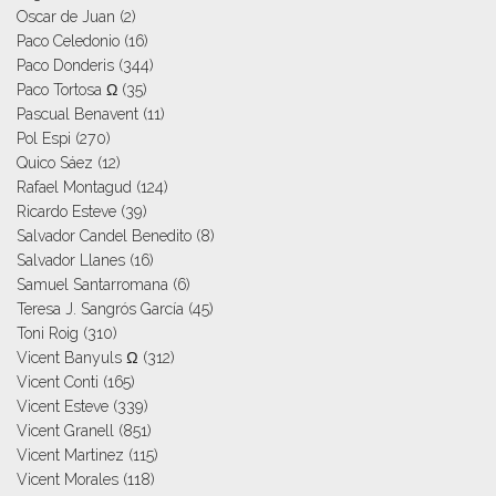
Oscar de Juan
(2)
Paco Celedonio
(16)
Paco Donderis
(344)
Paco Tortosa Ω
(35)
Pascual Benavent
(11)
Pol Espi
(270)
Quico Sáez
(12)
Rafael Montagud
(124)
Ricardo Esteve
(39)
Salvador Candel Benedito
(8)
Salvador Llanes
(16)
Samuel Santarromana
(6)
Teresa J. Sangrós García
(45)
Toni Roig
(310)
Vicent Banyuls Ω
(312)
Vicent Conti
(165)
Vicent Esteve
(339)
Vicent Granell
(851)
Vicent Martinez
(115)
Vicent Morales
(118)