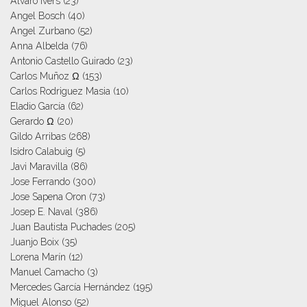
Alvaro Ivers
(23)
Angel Bosch
(40)
Angel Zurbano
(52)
Anna Albelda
(76)
Antonio Castello Guirado
(23)
Carlos Muñoz Ω
(153)
Carlos Rodriguez Masia
(10)
Eladio García
(62)
Gerardo Ω
(20)
Gildo Arribas
(268)
Isidro Calabuig
(5)
Javi Maravilla
(86)
Jose Ferrando
(300)
Jose Sapena Oron
(73)
Josep E. Naval
(386)
Juan Bautista Puchades
(205)
Juanjo Boix
(35)
Lorena Marín
(12)
Manuel Camacho
(3)
Mercedes García Hernández
(195)
Miguel Alonso
(52)