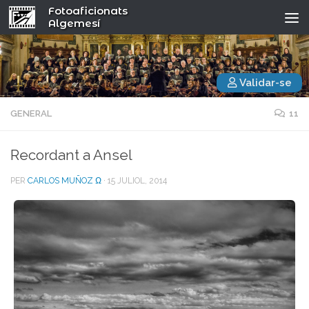
Fotoaficionats
Algemesí
Validar-se
GENERAL
11
Recordant a Ansel
PER
CARLOS MUÑOZ Ω
·
15 JULIOL, 2014