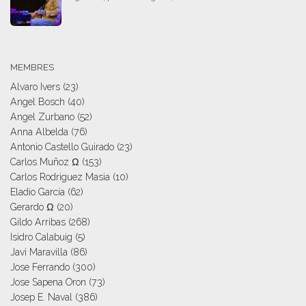
MEMBRES
Alvaro Ivers
(23)
Angel Bosch
(40)
Angel Zurbano
(52)
Anna Albelda
(76)
Antonio Castello Guirado
(23)
Carlos Muñoz Ω
(153)
Carlos Rodriguez Masia
(10)
Eladio García
(62)
Gerardo Ω
(20)
Gildo Arribas
(268)
Isidro Calabuig
(5)
Javi Maravilla
(86)
Jose Ferrando
(300)
Jose Sapena Oron
(73)
Josep E. Naval
(386)