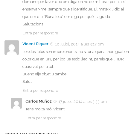
demane per favor que em diga on he de millorar per a així
ensenyar-me, sempre que s'identifique. El mateix li dic al
que em diu ¨Bona foto¨ em diga per què li agrada.
Salutacions
Entra per respondre
Vicent Piquer
16 juliol, 2014 a les 3:17 pm
Les dos fotos son impreionants, no sabría quina triar igual en
color que en BN, per loq ue estic llegint, pareis que l'HDR
cuasi val per a tot.
Bueno eije objetiu tambe.
Salut
Entra per respondre
Carlos Muñoz
17 juliol, 2014 a les 3:33 pm
Tens molta raò, Vicent
Entra per respondre