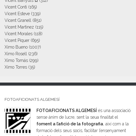
Vicent Banyuls Ω
(312)
Vicent Conti
(165)
Vicent Esteve
(339)
Vicent Granell
(851)
Vicent Martinez
(115)
Vicent Morales
(118)
Vicent Piquer
(695)
Ximo Bueno
(1007)
Ximo Rosell
(236)
Ximo Tomás
(299)
Ximo Torres
(35)
FOTOAFICIONATS ALGEMESÍ
FOTOAFICIONATS ALGEMESÍ
és una associació
sense ànim de lucre, sent la seua finalitat el
foment a l’afició de la fotografia
, així com a la
formació dels seus socis, facilitar l’ensenyament