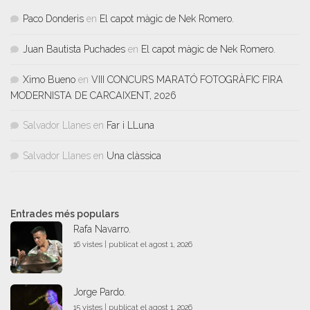
Paco Donderis
en
El capot màgic de Nek Romero.
Juan Bautista Puchades
en
El capot màgic de Nek Romero.
Ximo Bueno
en
VIII CONCURS MARATÓ FOTOGRÀFIC FIRA
MODERNISTA DE CARCAIXENT, 2026
Salvador Llanes
en
Far i LLuna
Salvador Llanes
en
Una clàssica
Entrades més populars
Rafa Navarro.
16 vistes
|
publicat el agost 1, 2026
Jorge Pardo.
15 vistes
|
publicat el agost 1, 2026