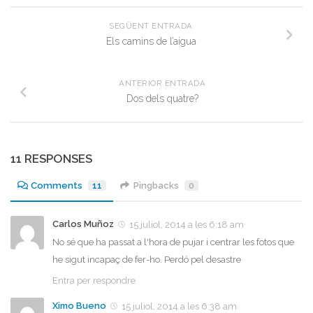
SEGÜENT ENTRADA
Els camins de l’aigua
ANTERIOR ENTRADA
Dos dels quatre?
11 RESPONSES
Comments
11
Pingbacks
0
Carlos Muñoz
15 juliol, 2014 a les 6:18 am
No sé que ha passat a l'hora de pujar i centrar les fotos que
he sigut incapaç de fer-ho. Perdó pel desastre
Entra per respondre
Ximo Bueno
15 juliol, 2014 a les 6:38 am