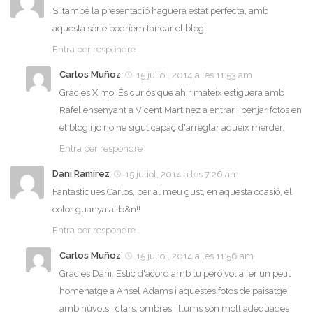
Si també la presentació haguera estat perfecta, amb
aquesta sèrie podríem tancar el blog.
Entra per respondre
Carlos Muñoz
15 juliol, 2014 a les 11:53 am
Gràcies Ximo. És curiós que ahir mateix estiguera amb
Rafel ensenyant a Vicent Martinez a entrar i penjar fotos en
el blog i jo no he sigut capaç d'arreglar aqueix merder.
Entra per respondre
Dani Ramírez
15 juliol, 2014 a les 7:26 am
Fantastiques Carlos, per al meu gust, en aquesta ocasió, el
color guanya al b&n!!
Entra per respondre
Carlos Muñoz
15 juliol, 2014 a les 11:56 am
Gràcies Dani. Estic d'acord amb tu però volia fer un petit
homenatge a Ansel Adams i aquestes fotos de paisatge
amb núvols i clars, ombres i llums són molt adequades