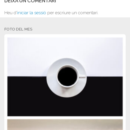
DEIXA UN COMENTARI
Heu d'
iniciar la sessió
per escriure un comentari.
FOTO DEL MES