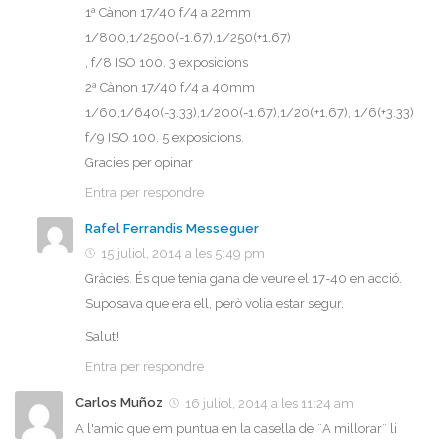
1ª Cànon 17/40 f/4 a 22mm
1/800,1/2500(-1.67),1/250(+1.67)
, f/8 ISO 100. 3 exposicions
2ª Cànon 17/40 f/4 a 40mm
1/60,1/640(-3.33),1/200(-1.67),1/20(+1.67), 1/6(+3.33)
f/9 ISO 100. 5 exposicions.
Gracies per opinar
Entra per respondre
Rafel Ferrandis Messeguer
15 juliol, 2014 a les 5:49 pm
Gràcies. És que tenia gana de veure el 17-40 en acció.
Suposava que era ell, però volia estar segur.
Salut!
Entra per respondre
Carlos Muñoz
16 juliol, 2014 a les 11:24 am
A l'amic que em puntua en la casella de ¨A millorar¨ li