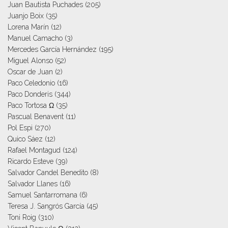
Juan Bautista Puchades
(205)
Juanjo Boix
(35)
Lorena Marín
(12)
Manuel Camacho
(3)
Mercedes García Hernández
(195)
Miguel Alonso
(52)
Oscar de Juan
(2)
Paco Celedonio
(16)
Paco Donderis
(344)
Paco Tortosa Ω
(35)
Pascual Benavent
(11)
Pol Espi
(270)
Quico Sáez
(12)
Rafael Montagud
(124)
Ricardo Esteve
(39)
Salvador Candel Benedito
(8)
Salvador Llanes
(16)
Samuel Santarromana
(6)
Teresa J. Sangrós García
(45)
Toni Roig
(310)