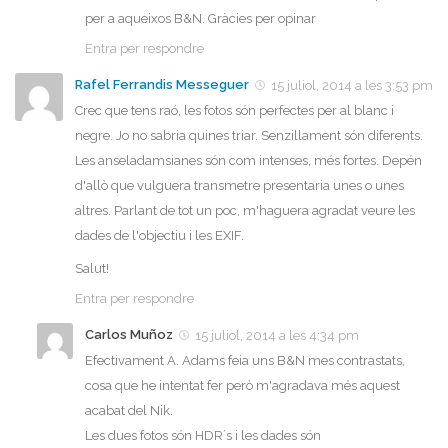
per a aqueixos B&N. Gràcies per opinar
Entra per respondre
Rafel Ferrandis Messeguer
15 juliol, 2014 a les 3:53 pm
Crec que tens raó, les fotos són perfectes per al blanc i
negre. Jo no sabria quines triar. Senzillament són diferents.
Les anseladamsianes són com intenses, més fortes. Depén
d'allò que vulguera transmetre presentaria unes o unes
altres. Parlant de tot un poc, m'haguera agradat veure les
dades de l'objectiu i les EXIF.
Salut!
Entra per respondre
Carlos Muñoz
15 juliol, 2014 a les 4:34 pm
Efectivament A. Adams feia uns B&N mes contrastats,
cosa que he intentat fer però m'agradava més aquest
acabat del Nik.
Les dues fotos són HDR´s i les dades són