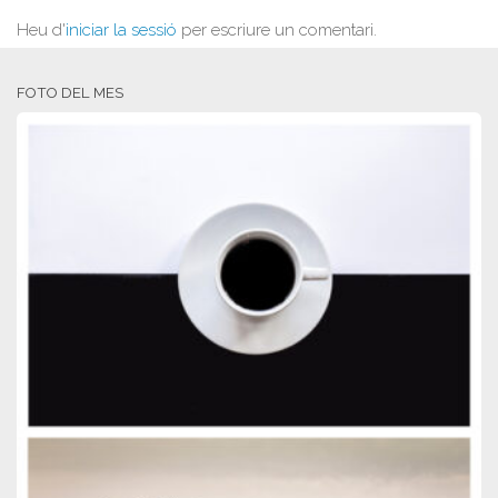
Heu d'
iniciar la sessió
per escriure un comentari.
FOTO DEL MES