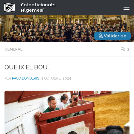
Fotoaficionats
Algemesí
Validar-se
GENERAL
2
QUE IX EL BOU…
PER
PACO DONDERIS
·
1 OCTUBRE, 2024