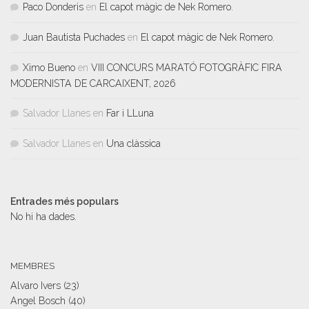
Paco Donderis
en
El capot màgic de Nek Romero.
Juan Bautista Puchades
en
El capot màgic de Nek Romero.
Ximo Bueno
en
VIII CONCURS MARATÓ FOTOGRÀFIC FIRA
MODERNISTA DE CARCAIXENT, 2026
Salvador Llanes
en
Far i LLuna
Salvador Llanes
en
Una clàssica
Entrades més populars
No hi ha dades.
MEMBRES
Alvaro Ivers
(23)
Angel Bosch
(40)