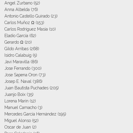
Angel Zurbano
(52)
Anna Albelda
(76)
Antonio Castello Guirado
(23)
Carlos Muñoz Ω
(153)
Carlos Rodriguez Masia
(10)
Eladio García
(62)
Gerardo Ω
(20)
Gildo Arribas
(268)
Isidro Calabuig
(5)
Javi Maravilla
(86)
Jose Ferrando
(300)
Jose Sapena Oron
(73)
Josep E. Naval
(386)
Juan Bautista Puchades
(205)
Juanjo Boix
(35)
Lorena Marín
(12)
Manuel Camacho
(3)
Mercedes García Hernández
(195)
Miguel Alonso
(52)
Oscar de Juan
(2)