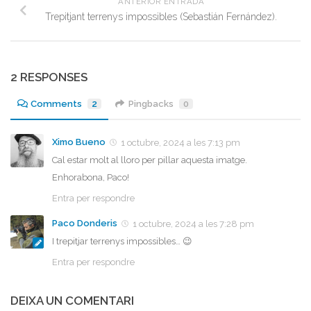
ANTERIOR ENTRADA
Trepitjant terrenys impossibles (Sebastián Fernández).
2 RESPONSES
Comments
2
Pingbacks
0
Ximo Bueno
1 octubre, 2024 a les 7:13 pm
Cal estar molt al lloro per pillar aquesta imatge.
Enhorabona, Paco!
Entra per respondre
Paco Donderis
1 octubre, 2024 a les 7:28 pm
I trepitjar terrenys impossibles… 😉
Entra per respondre
DEIXA UN COMENTARI