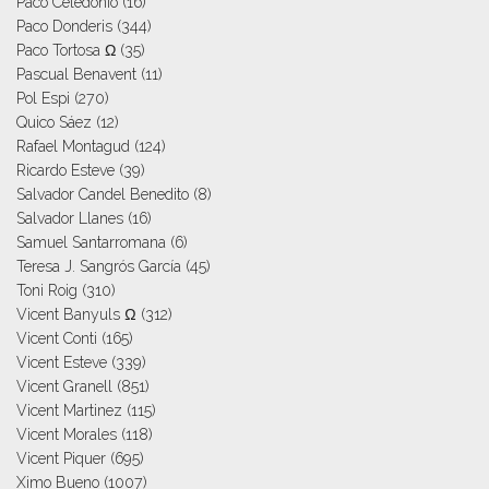
Paco Celedonio
(16)
Paco Donderis
(344)
Paco Tortosa Ω
(35)
Pascual Benavent
(11)
Pol Espi
(270)
Quico Sáez
(12)
Rafael Montagud
(124)
Ricardo Esteve
(39)
Salvador Candel Benedito
(8)
Salvador Llanes
(16)
Samuel Santarromana
(6)
Teresa J. Sangrós García
(45)
Toni Roig
(310)
Vicent Banyuls Ω
(312)
Vicent Conti
(165)
Vicent Esteve
(339)
Vicent Granell
(851)
Vicent Martinez
(115)
Vicent Morales
(118)
Vicent Piquer
(695)
Ximo Bueno
(1007)