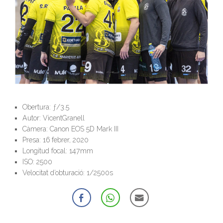
Obertura: ƒ/3.5
Autor: VicentGranell
Càmera: Canon EOS 5D Mark III
Presa: 16 febrer, 2020
Longitud focal: 147mm
ISO: 2500
Velocitat d’obturació: 1/2500s