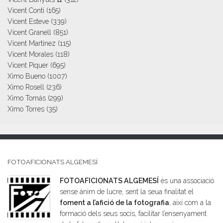
Vicent Conti
(165)
Vicent Esteve
(339)
Vicent Granell
(851)
Vicent Martinez
(115)
Vicent Morales
(118)
Vicent Piquer
(695)
Ximo Bueno
(1007)
Ximo Rosell
(236)
Ximo Tomás
(299)
Ximo Torres
(35)
FOTOAFICIONATS ALGEMESÍ
FOTOAFICIONATS ALGEMESÍ
és una associació
sense ànim de lucre, sent la seua finalitat el
foment a l’afició de la fotografia
, així com a la
formació dels seus socis, facilitar l’ensenyament