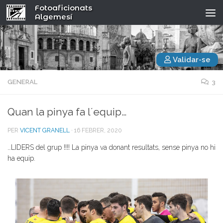
Fotoaficionats
Algemesí
Validar-se
GENERAL
3
Quan la pinya fa l´equip…
PER
VICENT GRANELL
·
16 FEBRER, 2020
…LIDERS del grup !!!! La pinya va donant resultats, sense pinya no hi
ha equip.