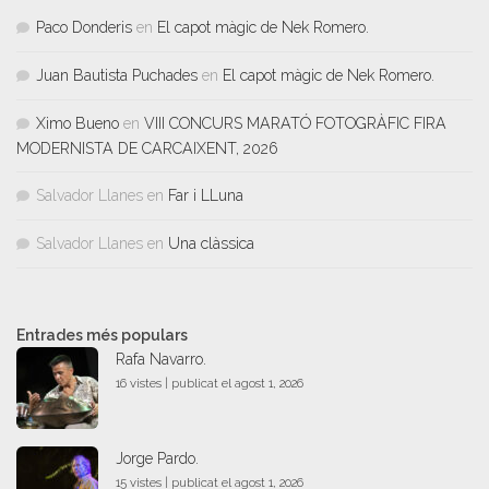
Paco Donderis
en
El capot màgic de Nek Romero.
Juan Bautista Puchades
en
El capot màgic de Nek Romero.
Ximo Bueno
en
VIII CONCURS MARATÓ FOTOGRÀFIC FIRA
MODERNISTA DE CARCAIXENT, 2026
Salvador Llanes
en
Far i LLuna
Salvador Llanes
en
Una clàssica
Entrades més populars
Rafa Navarro.
16 vistes
|
publicat el agost 1, 2026
Jorge Pardo.
15 vistes
|
publicat el agost 1, 2026