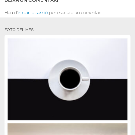
DEIXA UN COMENTARI
Heu d'
iniciar la sessió
per escriure un comentari.
FOTO DEL MES