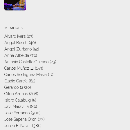
MEMBRES
Alvaro Ivers
(23)
Angel Bosch
(40)
Angel Zurbano
(52)
Anna Albelda
(76)
Antonio Castello Guirado
(23)
Carlos Muñoz Ω
(153)
Carlos Rodriguez Masia
(10)
Eladio García
(62)
Gerardo Ω
(20)
Gildo Arribas
(268)
Isidro Calabuig
(5)
Javi Maravilla
(86)
Jose Ferrando
(300)
Jose Sapena Oron
(73)
Josep E. Naval
(386)