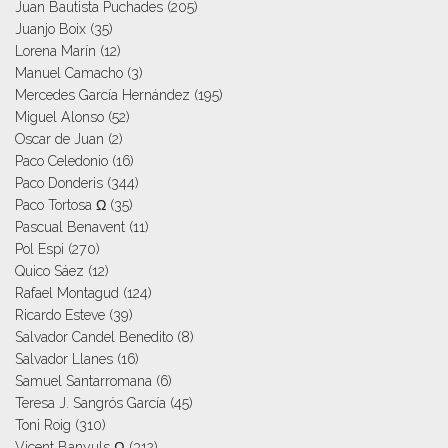
Juan Bautista Puchades
(205)
Juanjo Boix
(35)
Lorena Marín
(12)
Manuel Camacho
(3)
Mercedes García Hernández
(195)
Miguel Alonso
(52)
Oscar de Juan
(2)
Paco Celedonio
(16)
Paco Donderis
(344)
Paco Tortosa Ω
(35)
Pascual Benavent
(11)
Pol Espi
(270)
Quico Sáez
(12)
Rafael Montagud
(124)
Ricardo Esteve
(39)
Salvador Candel Benedito
(8)
Salvador Llanes
(16)
Samuel Santarromana
(6)
Teresa J. Sangrós García
(45)
Toni Roig
(310)
Vicent Banyuls Ω
(312)