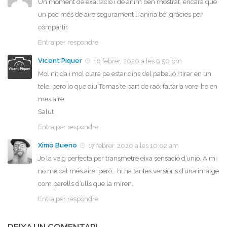
Un moment de exaltació i de anim ben mostrat, encara que
un poc més de aire segurament li aniria bé, gràcies per
compartir
Entra per respondre
Vicent Piquer
16 febrer, 2020 a les 9:50 pm
Mol nítida i mol clara pa estar dins del pabelló i tirar en un
tele, pero lo que diu Tomas te part de raó, faltaría vore-ho en
mes aire.
Salut
Entra per respondre
Ximo Bueno
17 febrer, 2020 a les 10:02 am
Jo la veig perfecta per transmetre eixa sensació d’unió. A mi
no me cal més aire, però… hi ha tantes versions d’una imatge
com parells d’ulls que la miren.
Entra per respondre