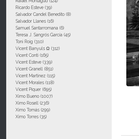
Rafael Montagud
(124)
Ricardo Esteve
(39)
Salvador Candel Benedito
(8)
Salvador Llanes
(16)
Samuel Santarromana
(6)
Teresa J. Sangrós García
(45)
Toni Roig
(310)
Vicent Banyuls Ω
(312)
Vicent Conti
(165)
Vicent Esteve
(339)
Vicent Granell
(851)
Vicent Martinez
(115)
Vicent Morales
(118)
Vicent Piquer
(695)
Ximo Bueno
(1007)
Ximo Rosell
(236)
Ximo Tomás
(299)
Ximo Torres
(35)