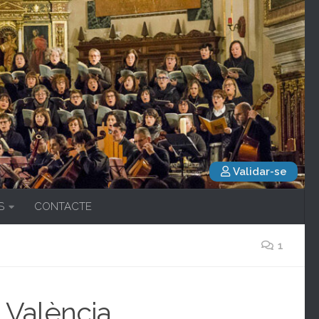
Validar-se
S
CONTACTE
1
 València