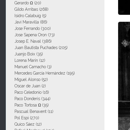
Gerardo Ω
(20)
Gildo Arribas
(268)
Isidro Calabuig
(5)
Javi Maravilla
(86)
Jose Ferrando
(300)
Jose Sapena Oron
(73)
Josep E. Naval
(386)
Juan Bautista Puchades
(205)
Juanjo Boix
(35)
Lorena Marín
(12)
Manuel Camacho
(3)
Mercedes García Hernández
(195)
Miguel Alonso
(52)
Oscar de Juan
(2)
Paco Celedonio
(16)
Paco Donderis
(344)
Paco Tortosa Ω
(35)
Pascual Benavent
(11)
Pol Espi
(270)
Quico Sáez
(12)