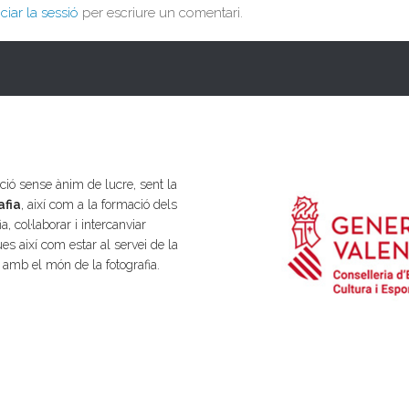
iciar la sessió
per escriure un comentari.
ió sense ànim de lucre, sent la
afia
, així com a la formació dels
a, col·laborar i intercanviar
es així com estar al servei de la
s amb el món de la fotografia.