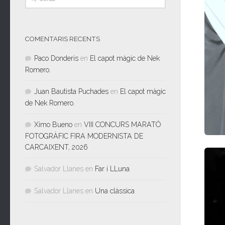
COMENTARIS RECENTS
Paco Donderis
en
El capot màgic de Nek
Romero.
Juan Bautista Puchades
en
El capot màgic
de Nek Romero.
Ximo Bueno
en
VIII CONCURS MARATÓ
FOTOGRÀFIC FIRA MODERNISTA DE
CARCAIXENT, 2026
Salvador Llanes
en
Far i LLuna
Salvador Llanes
en
Una clàssica