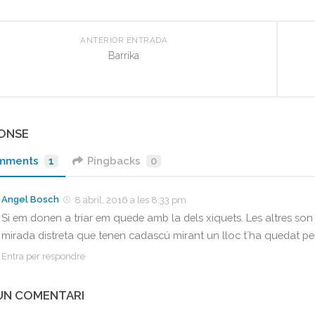
ANTERIOR ENTRADA
Barrika
PONSE
mments
1
Pingbacks
0
Angel Bosch
8 abril, 2016 a les 8:33 pm
Si em donen a triar em quede amb la dels xiquets. Les altres son 
mirada distreta que tenen cadascú mirant un lloc t´ha quedat p
Entra per respondre
 UN COMENTARI