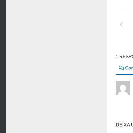
1 RES
Co
DEIXA