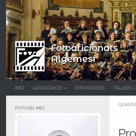
Fotoaficionats
Algemesí
INICI
L’ASSOCIACIÓ
EXPOSICIONS
TALLERS I
GENER
FOTO DEL MES
Pro