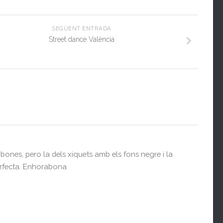
SEGÜENT ENTRADA
Street dance València
bones, pero la dels xiquets amb els fons negre i la
erfecta. Enhorabona