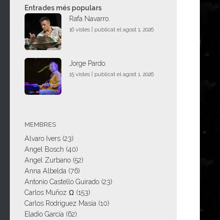
Entrades més populars
Rafa Navarro.
16 vistes
|
publicat el agost 1, 2026
Jorge Pardo.
15 vistes
|
publicat el agost 1, 2026
MEMBRES
Alvaro Ivers
(23)
Angel Bosch
(40)
Angel Zurbano
(52)
Anna Albelda
(76)
Antonio Castello Guirado
(23)
Carlos Muñoz Ω
(153)
Carlos Rodriguez Masia
(10)
Eladio García
(62)