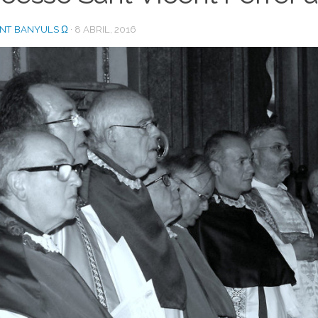
ENT BANYULS Ω
·
8 ABRIL, 2016