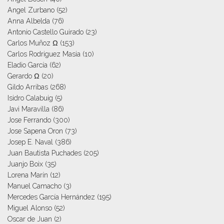
Angel Zurbano
(52)
Anna Albelda
(76)
Antonio Castello Guirado
(23)
Carlos Muñoz Ω
(153)
Carlos Rodriguez Masia
(10)
Eladio García
(62)
Gerardo Ω
(20)
Gildo Arribas
(268)
Isidro Calabuig
(5)
Javi Maravilla
(86)
Jose Ferrando
(300)
Jose Sapena Oron
(73)
Josep E. Naval
(386)
Juan Bautista Puchades
(205)
Juanjo Boix
(35)
Lorena Marín
(12)
Manuel Camacho
(3)
Mercedes García Hernández
(195)
Miguel Alonso
(52)
Oscar de Juan
(2)