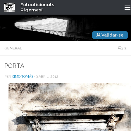
Fotoaficionats
Algemesí
Validar-se
GENERAL
2
PORTA
PER
XIMO TOMÁS
·
9 ABRIL, 2012