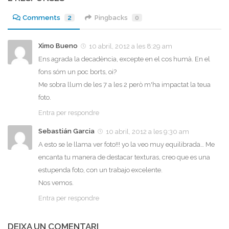
Comments
2
Pingbacks
0
Ximo Bueno
10 abril, 2012 a les 8:29 am
Ens agrada la decadència, excepte en el cos humà. En el
fons sóm un poc borts, oi?
Me sobra llum de les 7 a les 2 però m'ha impactat la teua
foto.
Entra per respondre
Sebastián Garcia
10 abril, 2012 a les 9:30 am
A esto se le llama ver foto!!! yo la veo muy equilibrada… Me
encanta tu manera de destacar texturas, creo que es una
estupenda foto, con un trabajo excelente.
Nos vemos.
Entra per respondre
DEIXA UN COMENTARI