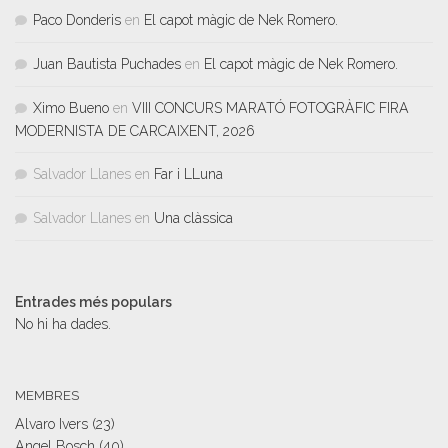
Paco Donderis
en
El capot màgic de Nek Romero.
Juan Bautista Puchades
en
El capot màgic de Nek Romero.
Ximo Bueno
en
VIII CONCURS MARATÓ FOTOGRÀFIC FIRA
MODERNISTA DE CARCAIXENT, 2026
Salvador Llanes
en
Far i LLuna
Salvador Llanes
en
Una clàssica
Entrades més populars
No hi ha dades.
MEMBRES
Alvaro Ivers
(23)
Angel Bosch
(40)