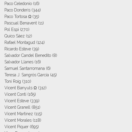
Paco Celedonio
(16)
Paco Donderis
(344)
Paco Tortosa Ω
(35)
Pascual Benavent
(11)
Pol Espi
(270)
Quico Sáez
(12)
Rafael Montagud
(124)
Ricardo Esteve
(39)
Salvador Candel Benedito
(8)
Salvador Llanes
(16)
Samuel Santarromana
(6)
Teresa J. Sangrós García
(45)
Toni Roig
(310)
Vicent Banyuls Ω
(312)
Vicent Conti
(165)
Vicent Esteve
(339)
Vicent Granell
(851)
Vicent Martinez
(115)
Vicent Morales
(118)
Vicent Piquer
(695)