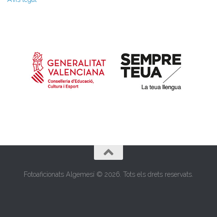
Fotoaficionats Algemesí © 2026. Tots els drets reservats.