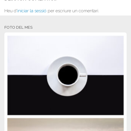
Heu d'
iniciar la sessió
per escriure un comentari.
FOTO DEL MES