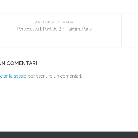
ANTERIOR ENTRADA
Perspectiva I. Pont de Bir-Hakeim. París
 UN COMENTARI
iciar la sessió
per escriure un comentari.