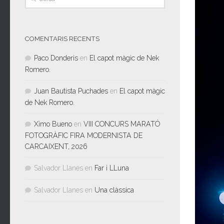
COMENTARIS RECENTS
Paco Donderis
en
El capot màgic de Nek
Romero.
Juan Bautista Puchades
en
El capot màgic
de Nek Romero.
Ximo Bueno
en
VIII CONCURS MARATÓ
FOTOGRÀFIC FIRA MODERNISTA DE
CARCAIXENT, 2026
Salvador Llanes
en
Far i LLuna
Salvador Llanes
en
Una clàssica