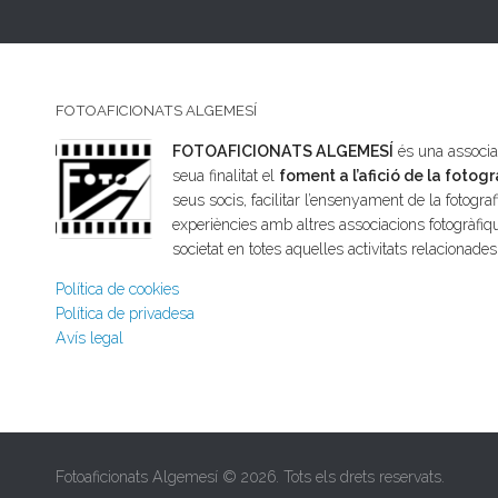
FOTOAFICIONATS ALGEMESÍ
FOTOAFICIONATS ALGEMESÍ
és una associac
seua finalitat el
foment a l’afició de la fotogr
seus socis, facilitar l’ensenyament de la fotografi
experiències amb altres associacions fotogràfiqu
societat en totes aquelles activitats relacionade
Política de cookies
Política de privadesa
Avís legal
Fotoaficionats Algemesí © 2026. Tots els drets reservats.