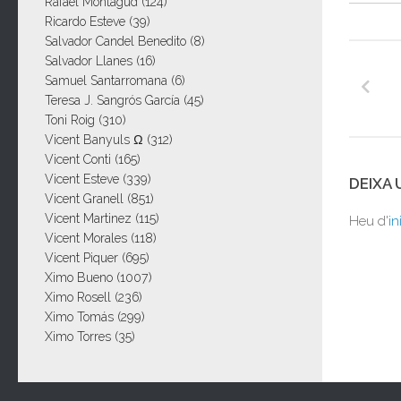
Rafael Montagud
(124)
Ricardo Esteve
(39)
Salvador Candel Benedito
(8)
Salvador Llanes
(16)
Samuel Santarromana
(6)
Teresa J. Sangrós García
(45)
Toni Roig
(310)
Vicent Banyuls Ω
(312)
Vicent Conti
(165)
Vicent Esteve
(339)
DEIXA
Vicent Granell
(851)
Vicent Martinez
(115)
Heu d'
in
Vicent Morales
(118)
Vicent Piquer
(695)
Ximo Bueno
(1007)
Ximo Rosell
(236)
Ximo Tomás
(299)
Ximo Torres
(35)