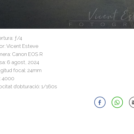
rtura: ƒ/4
or: Vicent Esteve
era: Canon EOS R
sa: 6 agost, 2024
gitud focal: 24mm
: 4000
ocitat d’obturació: 1/160s