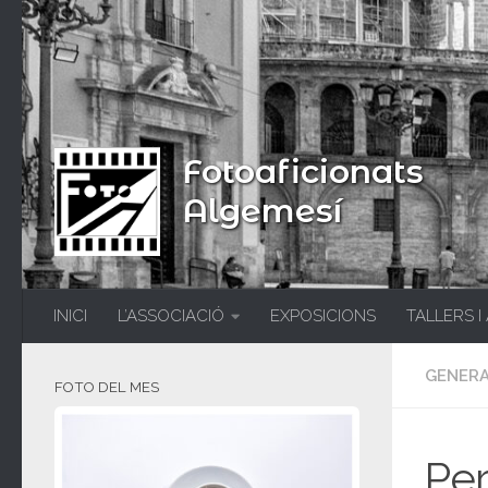
Fotoaficionats
Algemesí
INICI
L’ASSOCIACIÓ
EXPOSICIONS
TALLERS I
GENER
FOTO DEL MES
Per