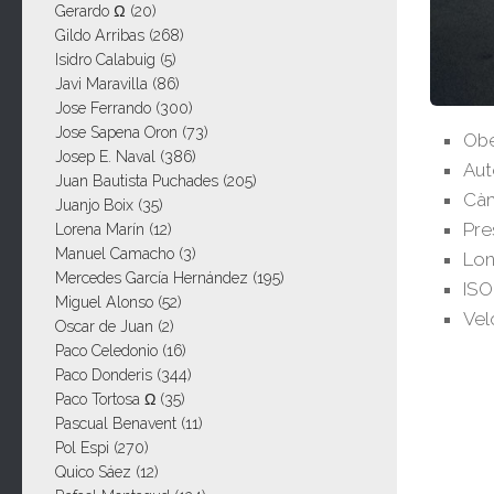
Gerardo Ω
(20)
Gildo Arribas
(268)
Isidro Calabuig
(5)
Javi Maravilla
(86)
Jose Ferrando
(300)
Jose Sapena Oron
(73)
Obe
Josep E. Naval
(386)
Aut
Juan Bautista Puchades
(205)
Càm
Juanjo Boix
(35)
Pre
Lorena Marín
(12)
Manuel Camacho
(3)
Lon
Mercedes García Hernández
(195)
ISO
Miguel Alonso
(52)
Vel
Oscar de Juan
(2)
Paco Celedonio
(16)
Paco Donderis
(344)
Paco Tortosa Ω
(35)
Pascual Benavent
(11)
Pol Espi
(270)
Quico Sáez
(12)