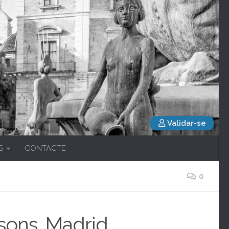
Validar-se
S
CONTACTE
0
asons. Madrid