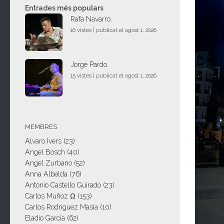
Entrades més populars
Rafa Navarro.
16 vistes
|
publicat el agost 1, 2026
Jorge Pardo.
15 vistes
|
publicat el agost 1, 2026
MEMBRES
Alvaro Ivers
(23)
Angel Bosch
(40)
Angel Zurbano
(52)
Anna Albelda
(76)
Antonio Castello Guirado
(23)
Carlos Muñoz Ω
(153)
Carlos Rodriguez Masia
(10)
Eladio García
(62)