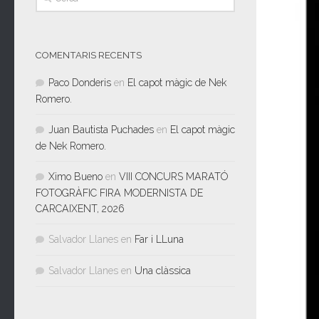
COMENTARIS RECENTS
Paco Donderis
en
El capot màgic de Nek
Romero.
Juan Bautista Puchades
en
El capot màgic
de Nek Romero.
Ximo Bueno
en
VIII CONCURS MARATÓ
FOTOGRÀFIC FIRA MODERNISTA DE
CARCAIXENT, 2026
Salvador Llanes
en
Far i LLuna
Salvador Llanes
en
Una clàssica