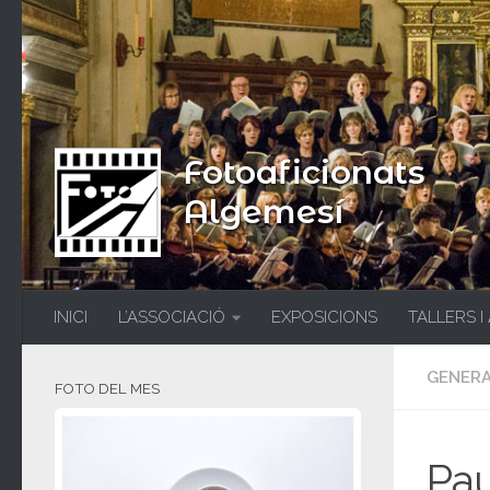
Fotoaficionats
Algemesí
INICI
L’ASSOCIACIÓ
EXPOSICIONS
TALLERS I
GENER
FOTO DEL MES
Pau