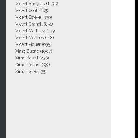
Vicent Banyuls Ω
(312)
Vicent Conti
(165)
Vicent Esteve
(339)
Vicent Granell
(851)
Vicent Martinez
(115)
Vicent Morales
(118)
Vicent Piquer
(695)
Ximo Bueno
(1007)
Ximo Rosell
(236)
Ximo Tomás
(299)
Ximo Torres
(35)