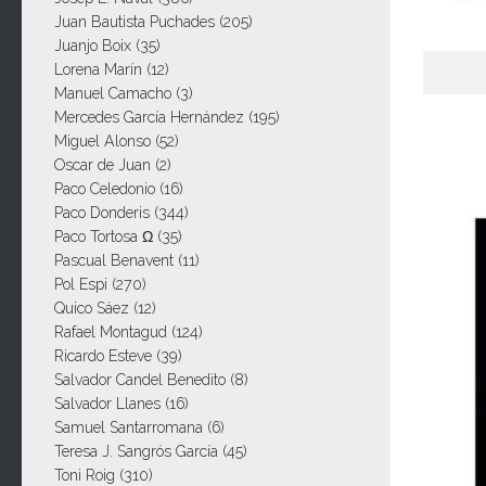
Juan Bautista Puchades
(205)
Juanjo Boix
(35)
Lorena Marín
(12)
Manuel Camacho
(3)
Mercedes García Hernández
(195)
Miguel Alonso
(52)
Oscar de Juan
(2)
Paco Celedonio
(16)
Paco Donderis
(344)
Paco Tortosa Ω
(35)
Pascual Benavent
(11)
Pol Espi
(270)
Quico Sáez
(12)
Rafael Montagud
(124)
Ricardo Esteve
(39)
Salvador Candel Benedito
(8)
Salvador Llanes
(16)
Samuel Santarromana
(6)
Teresa J. Sangrós García
(45)
Toni Roig
(310)