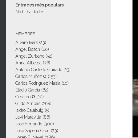
Entrades més populars
No hi ha dades.
MEMBRES
Alvaro Ivers
(23)
Angel Bosch
(40)
Angel Zurbano
(52)
Anna Albelda
(76)
Antonio Castello Guirado
(23)
Carlos Muñoz Ω
(153)
Carlos Rodriguez Masia
(10)
Eladio García
(62)
Gerardo Ω
(20)
Gildo Arribas
(268)
Isidro Calabuig
(5)
Javi Maravilla
(86)
Jose Ferrando
(300)
Jose Sapena Oron
(73)
Josep E. Naval
(386)