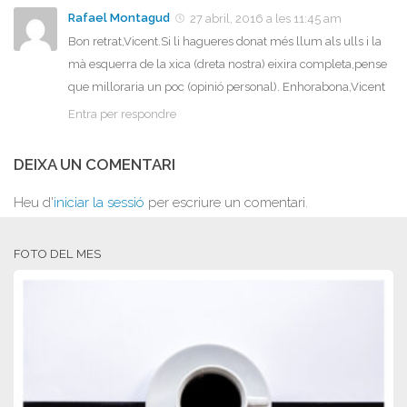
Rafael Montagud
27 abril, 2016 a les 11:45 am
Bon retrat,Vicent.Si li hagueres donat més llum als ulls i la
mà esquerra de la xica (dreta nostra) eixira completa,pense
que milloraria un poc (opinió personal). Enhorabona,Vicent
Entra per respondre
DEIXA UN COMENTARI
Heu d'
iniciar la sessió
per escriure un comentari.
FOTO DEL MES