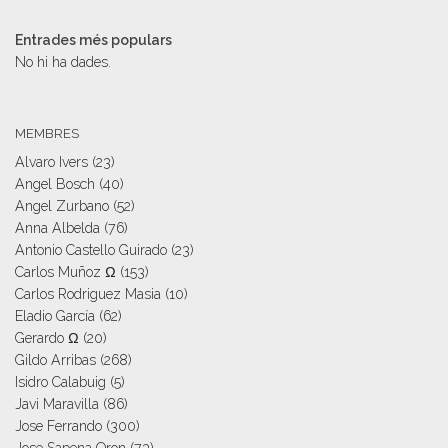
Entrades més populars
No hi ha dades.
MEMBRES
Alvaro Ivers
(23)
Angel Bosch
(40)
Angel Zurbano
(52)
Anna Albelda
(76)
Antonio Castello Guirado
(23)
Carlos Muñoz Ω
(153)
Carlos Rodriguez Masia
(10)
Eladio García
(62)
Gerardo Ω
(20)
Gildo Arribas
(268)
Isidro Calabuig
(5)
Javi Maravilla
(86)
Jose Ferrando
(300)
Jose Sapena Oron
(73)