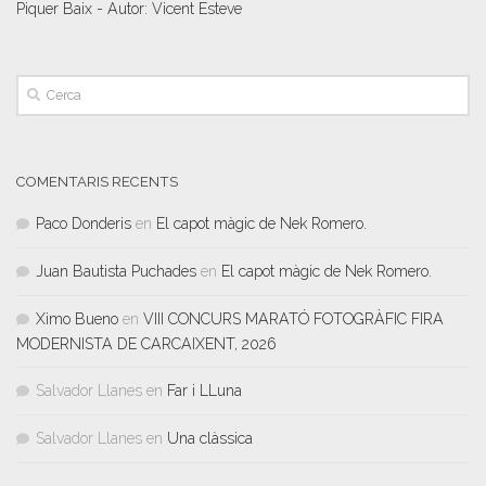
Piquer Baix - Autor: Vicent Esteve
COMENTARIS RECENTS
Paco Donderis
en
El capot màgic de Nek Romero.
Juan Bautista Puchades
en
El capot màgic de Nek Romero.
Ximo Bueno
en
VIII CONCURS MARATÓ FOTOGRÀFIC FIRA
MODERNISTA DE CARCAIXENT, 2026
Salvador Llanes
en
Far i LLuna
Salvador Llanes
en
Una clàssica