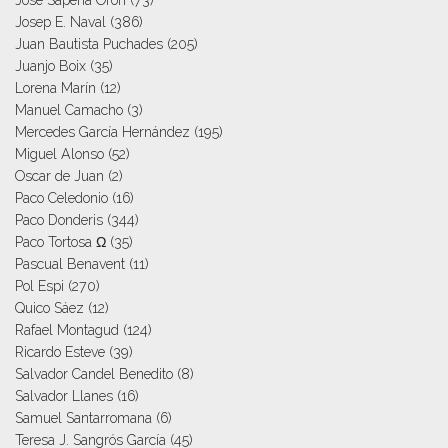
Josep E. Naval
(386)
Juan Bautista Puchades
(205)
Juanjo Boix
(35)
Lorena Marín
(12)
Manuel Camacho
(3)
Mercedes García Hernández
(195)
Miguel Alonso
(52)
Oscar de Juan
(2)
Paco Celedonio
(16)
Paco Donderis
(344)
Paco Tortosa Ω
(35)
Pascual Benavent
(11)
Pol Espi
(270)
Quico Sáez
(12)
Rafael Montagud
(124)
Ricardo Esteve
(39)
Salvador Candel Benedito
(8)
Salvador Llanes
(16)
Samuel Santarromana
(6)
Teresa J. Sangrós García
(45)