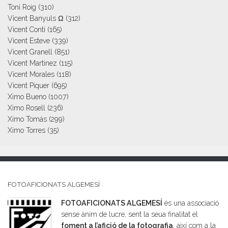
Toni Roig
(310)
Vicent Banyuls Ω
(312)
Vicent Conti
(165)
Vicent Esteve
(339)
Vicent Granell
(851)
Vicent Martinez
(115)
Vicent Morales
(118)
Vicent Piquer
(695)
Ximo Bueno
(1007)
Ximo Rosell
(236)
Ximo Tomás
(299)
Ximo Torres
(35)
FOTOAFICIONATS ALGEMESÍ
FOTOAFICIONATS ALGEMESÍ
és una associació
sense ànim de lucre, sent la seua finalitat el
foment a l’afició de la fotografia
, així com a la