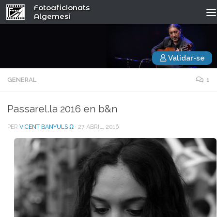
Fotoaficionats
Algemesí
Validar-se
GENERAL
1
Passarel.la 2016 en b&n
PER
VICENT BANYULS Ω
·
27 ABRIL, 2016