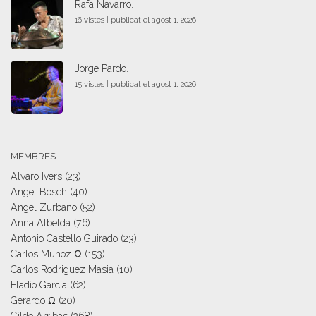
Rafa Navarro.
16 vistes
|
publicat el agost 1, 2026
Jorge Pardo.
15 vistes
|
publicat el agost 1, 2026
MEMBRES
Alvaro Ivers
(23)
Angel Bosch
(40)
Angel Zurbano
(52)
Anna Albelda
(76)
Antonio Castello Guirado
(23)
Carlos Muñoz Ω
(153)
Carlos Rodriguez Masia
(10)
Eladio García
(62)
Gerardo Ω
(20)