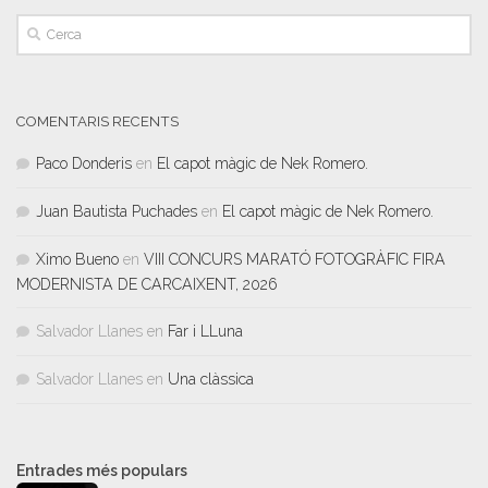
COMENTARIS RECENTS
Paco Donderis
en
El capot màgic de Nek Romero.
Juan Bautista Puchades
en
El capot màgic de Nek Romero.
Ximo Bueno
en
VIII CONCURS MARATÓ FOTOGRÀFIC FIRA
MODERNISTA DE CARCAIXENT, 2026
Salvador Llanes
en
Far i LLuna
Salvador Llanes
en
Una clàssica
Entrades més populars