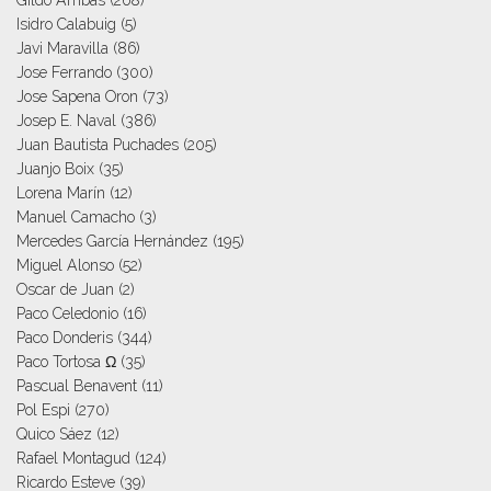
Gildo Arribas
(268)
Isidro Calabuig
(5)
Javi Maravilla
(86)
Jose Ferrando
(300)
Jose Sapena Oron
(73)
Josep E. Naval
(386)
Juan Bautista Puchades
(205)
Juanjo Boix
(35)
Lorena Marín
(12)
Manuel Camacho
(3)
Mercedes García Hernández
(195)
Miguel Alonso
(52)
Oscar de Juan
(2)
Paco Celedonio
(16)
Paco Donderis
(344)
Paco Tortosa Ω
(35)
Pascual Benavent
(11)
Pol Espi
(270)
Quico Sáez
(12)
Rafael Montagud
(124)
Ricardo Esteve
(39)