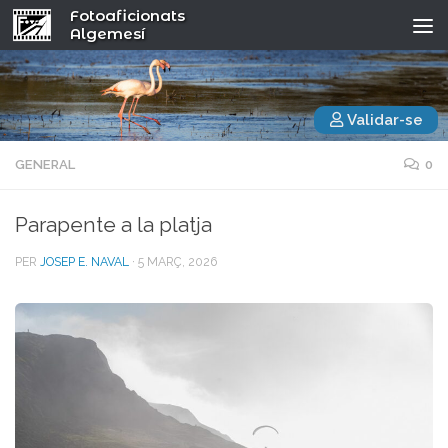
Fotoaficionats
Algemesí
Validar-se
GENERAL
0
Parapente a la platja
PER
JOSEP E. NAVAL
·
5 MARÇ, 2026