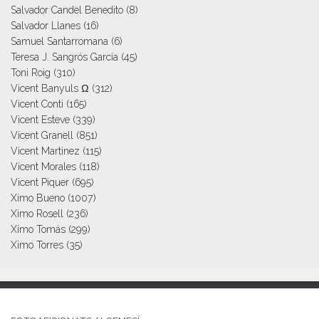
Salvador Candel Benedito
(8)
Salvador Llanes
(16)
Samuel Santarromana
(6)
Teresa J. Sangrós García
(45)
Toni Roig
(310)
Vicent Banyuls Ω
(312)
Vicent Conti
(165)
Vicent Esteve
(339)
Vicent Granell
(851)
Vicent Martinez
(115)
Vicent Morales
(118)
Vicent Piquer
(695)
Ximo Bueno
(1007)
Ximo Rosell
(236)
Ximo Tomás
(299)
Ximo Torres
(35)